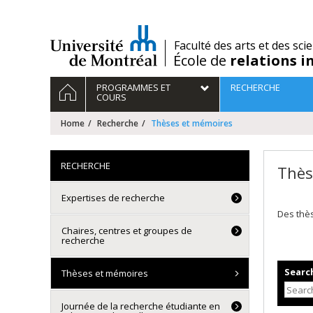
Passer
au
contenu
/
Faculté des arts et des sci
École de
relations i
Navigation
HOME
PROGRAMMES ET
RECHERCHE
principale
COURS
Home
Recherche
Thèses et mémoires
RECHERCHE
Thès
Expertises de recherche
Des thè
Chaires, centres et groupes de
recherche
Search
Thèses et mémoires
Journée de la recherche étudiante en