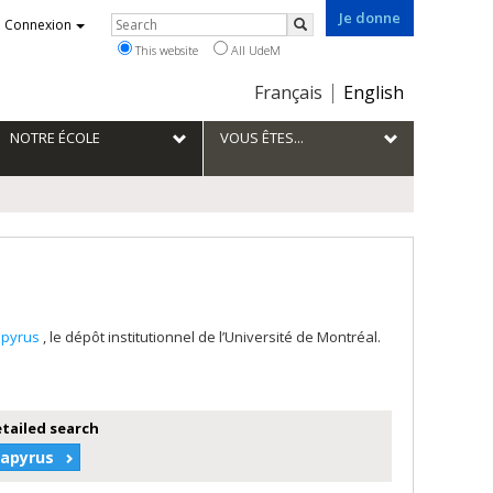
Je donne
Rechercher
Connexion
Search
This website
All UdeM
Choix
Français
English
de
la
NOTRE ÉCOLE
VOUS ÊTES...
langue
apyrus
, le dépôt institutionnel de l’Université de Montréal.
etailed search
Papyrus