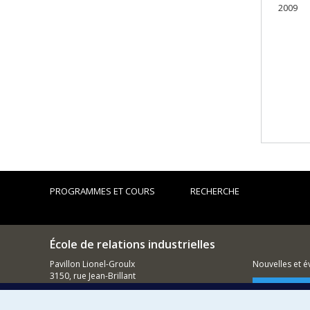
2009
PROGRAMMES ET COURS
RECHERCHE
École de relations industrielles
Pavillon Lionel-Groulx
Nouvelles et 
3150, rue Jean-Brillant
Montréal (QC)
Comment so
H3T 1N8