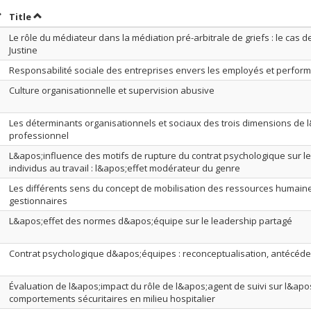
ort by date in ascending order
Sort by title in ascending order
Title
Le rôle du médiateur dans la médiation pré-arbitrale de griefs : le cas d
Justine
Responsabilité sociale des entreprises envers les employés et perfor
Culture organisationnelle et supervision abusive
Les déterminants organisationnels et sociaux des trois dimensions de
professionnel
L&apos;influence des motifs de rupture du contrat psychologique sur 
individus au travail : l&apos;effet modérateur du genre
Les différents sens du concept de mobilisation des ressources humaine
gestionnaires
L&apos;effet des normes d&apos;équipe sur le leadership partagé
Contrat psychologique d&apos;équipes : reconceptualisation, antécéd
Évaluation de l&apos;impact du rôle de l&apos;agent de suivi sur l&ap
comportements sécuritaires en milieu hospitalier