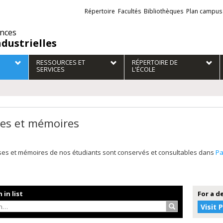
Liens
Répertoire
Facultés
Bibliothèques
Plan campus
externes
ences
ndustrielles
RESSOURCES ET
RÉPERTOIRE DE
SERVICES
L'ÉCOLE
es et mémoires
ses et mémoires de nos étudiants sont conservés et consultables dans
P
 in list
For a d
Search…
Visit 