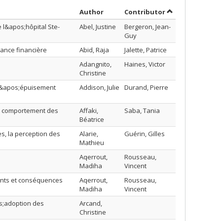
Sort by author in ascending order
by contributor 
Author
Contributor
e l&apos;hôpital Ste-
Abel, Justine
Bergeron, Jean-
Guy
mance financière
Abid, Raja
Jalette, Patrice
Adangnito,
Haines, Victor
Christine
 l&apos;épuisement
Addison, Julie
Durand, Pierre
le comportement des
Affaki,
Saba, Tania
Béatrice
s, la perception des
Alarie,
Guérin, Gilles
Mathieu
Aqerrout,
Rousseau,
Madiha
Vincent
ents et conséquences
Aqerrout,
Rousseau,
Madiha
Vincent
os;adoption des
Arcand,
Christine