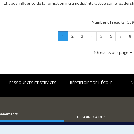
L&apos;influence de la formation multimédia/interactive sur le leadersh
Number of results :
559
Page
.
Page
Page
Page
Page
Page
Page
Pa
1
2
3
4
5
6
7
8
Current
page.
10 results per page
RESSOURCES ET SERVICES
RÉPERTOIRE DE L'ÉCOLE
N
événements
BESOIN D'AIDE?
utenir l'École?
Plan du site
Signaler une erreur