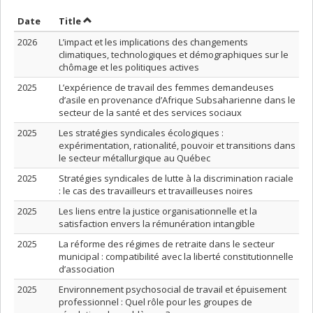
Sort by date in ascending order
Sort by title in ascending order
Date
Title
2026
L’impact et les implications des changements
climatiques, technologiques et démographiques sur le
chômage et les politiques actives
2025
L’expérience de travail des femmes demandeuses
d’asile en provenance d’Afrique Subsaharienne dans le
secteur de la santé et des services sociaux
2025
Les stratégies syndicales écologiques :
expérimentation, rationalité, pouvoir et transitions dans
le secteur métallurgique au Québec
2025
Stratégies syndicales de lutte à la discrimination raciale
: le cas des travailleurs et travailleuses noires
2025
Les liens entre la justice organisationnelle et la
satisfaction envers la rémunération intangible
2025
La réforme des régimes de retraite dans le secteur
municipal : compatibilité avec la liberté constitutionnelle
d’association
2025
Environnement psychosocial de travail et épuisement
professionnel : Quel rôle pour les groupes de