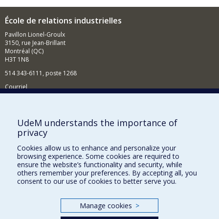
École de relations industrielles
Pavillon Lionel-Groulx
3150, rue Jean-Brillant
Montréal (QC)
H3T 1N8
514 343-6111, poste 1268
Courriel
Nouvelles et événements
Comment soutenir l'École?
UdeM understands the importance of
privacy
BESOIN D'AIDE?
Cookies allow us to enhance and personalize your
Plan du site
browsing experience. Some cookies are required to
Signaler une erreur
ensure the website’s functionality and security, while
others remember your preferences. By accepting all, you
Accessibilité
consent to our use of cookies to better serve you.
FACULTÉ DES ARTS ET DES SCIENCES
Manage cookies
>
Nos départements et écoles