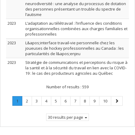
neurodiversité : une analyse du processus de dotation
des personnes présentant un trouble du spectre de
l’autisme
2023
L’adaptation au télétravail : l’influence des conditions
organisationnelles combinées aux charges familiales et
professionnelles
2023
L&apos;interface travail-vie personnelle chez les
joueuses de hockey professionnelles au Canada : les
particularités de l&apos;enjeu
2023
Stratégie de communications et perceptions du risque à
la santé et à la sécurité du travail en lien avec la COVID-
19 : le cas des producteurs agricoles au Québec
Number of results :
559
Page
.
Page
Page
Page
Page
Page
Page
Page
Page
Page
Next
1
2
3
4
5
6
7
8
9
10
Current
page
page.
30 results per page