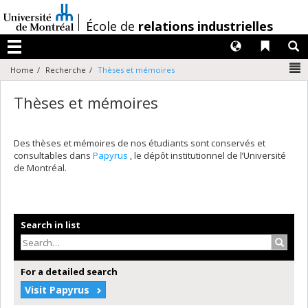
Passer
au
/
École de
relations industrielles
contenu
Langues
Liens 
R
Menu
N
Home
Recherche
Thèses et mémoires
Thèses et mémoires
Des thèses et mémoires de nos étudiants sont conservés et
consultables dans
Papyrus
, le dépôt institutionnel de l’Université
de Montréal.
Search in list
Search
For a detailed search
Visit Papyrus