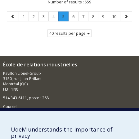
Number of results :
559
Previous
Page
Page
Page
Page
Page
.
Page
Page
Page
Page
Page
Next
1
2
3
4
5
6
7
8
9
10
page
Current
page
page.
40 results per page
École de relations industrielles
Pavillon Lionel-Groulx
3150, rue Jean-Brillant
Montréal (QC)
H3T 1N8
514 343-6111, poste 1268
Courriel
Nouvelles et événements
Comment soutenir l'École?
UdeM understands the importance of
privacy
BESOIN D'AIDE?