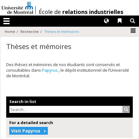
Passer
au
/
École de
relations industrielles
contenu
Langues
Liens 
R
Menu
N
Home
Recherche
Thèses et mémoires
Thèses et mémoires
Des thèses et mémoires de nos étudiants sont conservés et
consultables dans
Papyrus
, le dépôt institutionnel de l’Université
de Montréal.
Search in list
Search
For a detailed search
Visit Papyrus