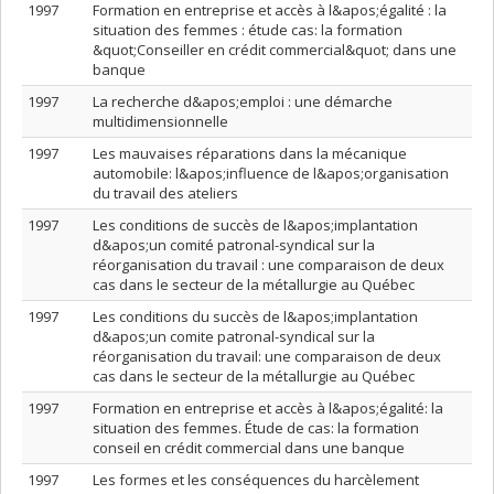
1997
Formation en entreprise et accès à l&apos;égalité : la
situation des femmes : étude cas: la formation
&quot;Conseiller en crédit commercial&quot; dans une
banque
1997
La recherche d&apos;emploi : une démarche
multidimensionnelle
1997
Les mauvaises réparations dans la mécanique
automobile: l&apos;influence de l&apos;organisation
du travail des ateliers
1997
Les conditions de succès de l&apos;implantation
d&apos;un comité patronal-syndical sur la
réorganisation du travail : une comparaison de deux
cas dans le secteur de la métallurgie au Québec
1997
Les conditions du succès de l&apos;implantation
d&apos;un comite patronal-syndical sur la
réorganisation du travail: une comparaison de deux
cas dans le secteur de la métallurgie au Québec
1997
Formation en entreprise et accès à l&apos;égalité: la
situation des femmes. Étude de cas: la formation
conseil en crédit commercial dans une banque
1997
Les formes et les conséquences du harcèlement