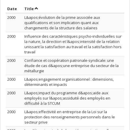
Sort by date in ascending order
Sort by title in ascending order
Date
Title
2000
L&apos;évolution de la prime associée aux
qualifications et son implication quant aux
changements de la structure des salaires
2000
Influence des caractéristiques psycho-individuelles sur
la nature, la direction et l&apos;intensité de la relation
unissant la satisfaction au travail et la satisfaction hors
travail
2000
Confiance et coopération patronale-syndicale: une
étude de cas d&apos;une entreprise du secteur de la
métallurgie
2000
L&apos;engagement organisationnel : dimensions,
déterminants et impacts
2000
L&apos;impact du programme d&apos;aide aux
employés sur l&apos;assiduité des employés en
difficulté à la STCUM
2000
L&apos;effectivité en entreprise de la Loi sur la
protection des renseignements personnels dans le
secteur prive