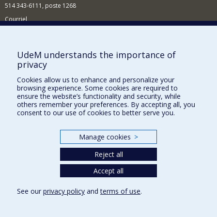
514 343-6111, poste 1268
Courriel
Nouvelles et événements
Comment soutenir l'École?
UdeM understands the importance of
privacy
BESOIN D'AIDE?
Cookies allow us to enhance and personalize your
Plan du site
browsing experience. Some cookies are required to
Signaler une erreur
ensure the website’s functionality and security, while
others remember your preferences. By accepting all, you
Accessibilité
consent to our use of cookies to better serve you.
FACULTÉ DES ARTS ET DES SCIENCES
Manage cookies
>
Nos départements et écoles
Reject all
Nos centres d'études
Nos programmes et cours
Accept all
See our
privacy policy
and
terms of use
.
Privacy
Terms of use