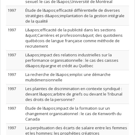
sexuel: le cas de l&apos;Université de Montreal
1997
Étude de l&apos;efficacité différentielle de diverses
stratégies d&apos;implantation de la gestion intégrale
de la qualité
1997
L&apos;efficacité de la publicité dans les sections
&quot;Carrières et professions&quot; des quotidiens
québécois de langue française comme méthode de
recrutement
1997
L&apos;impact des relations industrielles sur la
performance organisationnelle : le cas des caisses
d&apos;épargne et crédit au Québec
1997
La recherche de l&apos;emploi: une démarche
multidimensionnelle
1997
Les plaintes de discrimination en contexte syndiqué :
devant l&apos;arbitre de griefs ou devant le Tribunal
des droits de la personne?
1997
Étude de l&apos;impact de la formation sur un
changement organisationnel : le cas de Kenworth du
Canada
1997
La perpétuation des écarts de salaire entre les femmes
et les hommes: les prophéties créatrices