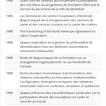
1999
Quels sont les facteurs qui influencent la participation
des cols bleus au programme de formation offert par le
Service du personnel de la Ville de Montréal?
1999
Les fermetures de centres hospitaliers à Montreal :
l&apos;impact de la réorganisation des services de
sante et des services sociaux sur la sante des cadres
1998
The Functioning of the North American Agreement on
Labor Cooperation
1998
L&apos;explication et la gestion du phénomène de
démobilisation chez les diplômés universitaires
récemment embauchés
1998
Étude de l&apos;impact de la formation sur un
changement organisationnel : le cas Kenworth du
Canada
1998
Restructuration économique: transformations des
relations industrielles et innovations institutionnelles:
Configuration, émergence et impacts des initiatives
sectorielles dans les contextes canadiens et québécois
1998
L&apos;influence des caractéristiques syndicales sur la
participation directe des travailleurs en sante et
sécurité au travail