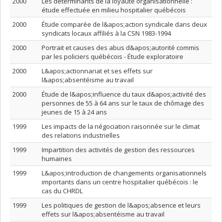
2000
Les déterminants de la loyauté organisationnelle :
étude effectuée en milieu hospitalier québécois
2000
Étude comparée de l&apos;action syndicale dans deux
syndicats locaux affiliés à la CSN 1983-1994
2000
Portrait et causes des abus d&apos;autorité commis
par les policiers québécois - Étude exploratoire
2000
L&apos;actionnariat et ses effets sur
l&apos;absentéisme au travail
2000
Étude de l&apos;influence du taux d&apos;activité des
personnes de 55 à 64 ans sur le taux de chômage des
jeunes de 15 à 24 ans
1999
Les impacts de la négociation raisonnée sur le climat
des relations industrielles
1999
Impartition des activités de gestion des ressources
humaines
1999
L&apos;introduction de changements organisationnels
importants dans un centre hospitalier québécois : le
cas du CHRDL
1999
Les politiques de gestion de l&apos;absence et leurs
effets sur l&apos;absentéisme au travail