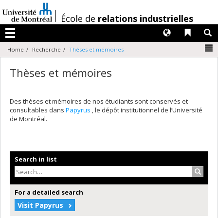
Passer
au
/
École de
relations industrielles
contenu
Langues
Liens 
R
Menu
N
Home
Recherche
Thèses et mémoires
Thèses et mémoires
Des thèses et mémoires de nos étudiants sont conservés et
consultables dans
Papyrus
, le dépôt institutionnel de l’Université
de Montréal.
Search in list
Search
For a detailed search
Visit Papyrus