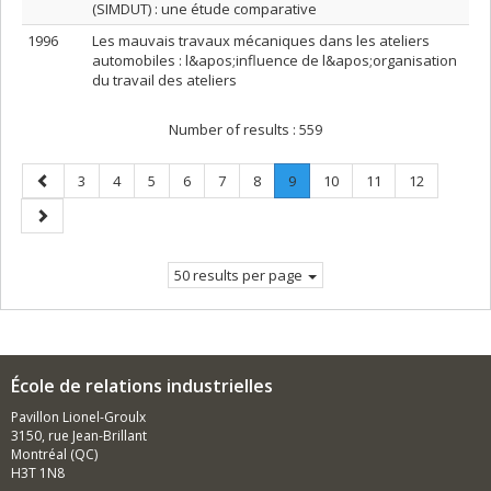
(SIMDUT) : une étude comparative
1996
Les mauvais travaux mécaniques dans les ateliers
automobiles : l&apos;influence de l&apos;organisation
du travail des ateliers
Number of results :
559
Previous
Page
Page
Page
Page
Page
Page
Page
.
Page
Page
Page
3
4
5
6
7
8
9
10
11
12
page
Current
Next
page.
page
50 results per page
École de relations industrielles
Pavillon Lionel-Groulx
3150, rue Jean-Brillant
Montréal (QC)
H3T 1N8