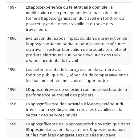
1997
L&apos;expérience du télétravail à domicile: la
modification de la perception des impacts de cette
forme d&apos;organisation du travail en fonction du
pourcentage de temps travaille et du sexe des
travailleurs
1996
Évaluation de l&apos;impact du plan de prévention de
l&apos;Association paritaire pour la sante et sécurité
du travail - secteur fabrication de produits en métal et
produits électriques sur l&apos;évolution des taux
d&apos;accidents du travail
1996
Les déterminants de la progression de carrière à la
fonction publique du Québec: étude comparative entre
les hommes et femmes cadres supérieur(e)s
1996
L&apos;entrevue de sélection comme prédicteur de la
performance au travail des policiers
1996
L&apos;influence des activités à l&apos;extérieur du
travail sur la syndicalisation chez les travailleurs du
secteur des services privés
1996
L&apos;efficacité de l&apos;approche systémique dans
l&apos;implantation du système d&apos;information
sur les matières dangereuses utilisées au travail