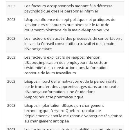
2003
Les facteurs occupationnels menant à la détresse
psychologique chez le personnel infirmier
2003
L&apos;influence de sept politiques et pratiques de
gestion des ressources humaines sur le taux de
roulement volontaire de la main-d&apos;oeuvre
2003
Les facteurs de succès des processus de concertation :
le cas du Conseil consultatif du travail et de la main-
d&apos;oeuvre
2003
Les facteurs explicatifs de l&apos;intention
d&apos;implication des employeurs du secteur
résidentiel de la construction dans la formation
continue de leurs travailleurs
2003
L&apos;impact de la motivation et de la personnalité
sur le transfert des apprentissages dans un contexte
d&apos;autoformation : une étude dans
l&apos;industrie pharmaceutique
2003
L&apos;implantation d&apos;un changement
technologique à Hydro-Québec : un plan de
déploiement visant la mitigation d&apos;une résistance
au changement anticipée
2003
Les facteurs explicatifs de la mobilité ascendante selon