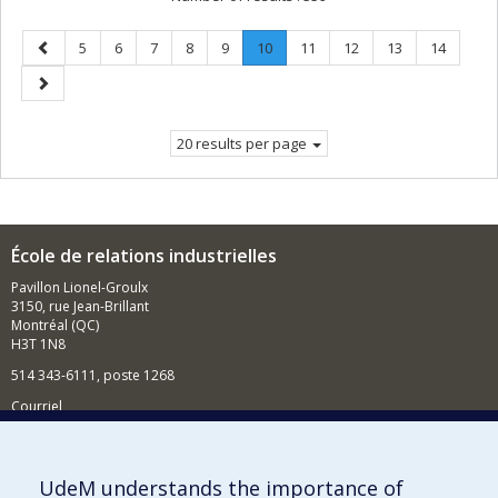
Previous
Page
Page
Page
Page
Page
Page
.
Page
Page
Page
Page
5
6
7
8
9
10
11
12
13
14
page
Current
Next
page.
page
20 results per page
École de relations industrielles
Pavillon Lionel-Groulx
3150, rue Jean-Brillant
Montréal (QC)
H3T 1N8
514 343-6111, poste 1268
Courriel
Nouvelles et événements
Comment soutenir l'École?
UdeM understands the importance of