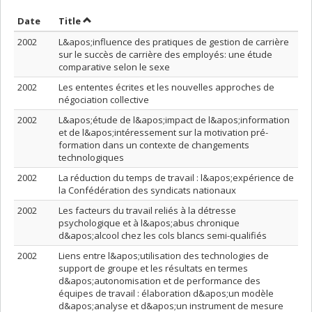
Sort by date in descending order
Sort by title in descending order
Date
Title
2002
L&apos;influence des pratiques de gestion de carrière
sur le succès de carrière des employés: une étude
comparative selon le sexe
2002
Les ententes écrites et les nouvelles approches de
négociation collective
2002
L&apos;étude de l&apos;impact de l&apos;information
et de l&apos;intéressement sur la motivation pré-
formation dans un contexte de changements
technologiques
2002
La réduction du temps de travail : l&apos;expérience de
la Confédération des syndicats nationaux
2002
Les facteurs du travail reliés à la détresse
psychologique et à l&apos;abus chronique
d&apos;alcool chez les cols blancs semi-qualifiés
2002
Liens entre l&apos;utilisation des technologies de
support de groupe et les résultats en termes
d&apos;autonomisation et de performance des
équipes de travail : élaboration d&apos;un modèle
d&apos;analyse et d&apos;un instrument de mesure