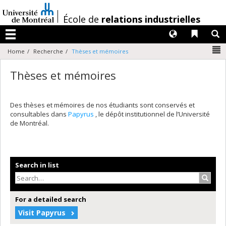
Passer
au
/
École de
relations industrielles
contenu
Langues
Liens 
R
Menu
N
Home
Recherche
Thèses et mémoires
Thèses et mémoires
Des thèses et mémoires de nos étudiants sont conservés et
consultables dans
Papyrus
, le dépôt institutionnel de l’Université
de Montréal.
Search in list
Search
For a detailed search
Visit Papyrus