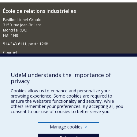
École de relations industrielles
Pavillon Lionel-Groulx
3150, rue Jean-Brillant
Montréal (QC)
H3T 1N8
514 343-6111, poste 1268
Courriel
Nouvelles et événements
Comment soutenir l'École?
UdeM understands the importance of
privacy
BESOIN D'AIDE?
Cookies allow us to enhance and personalize your
Plan du site
browsing experience. Some cookies are required to
Signaler une erreur
ensure the website’s functionality and security, while
others remember your preferences. By accepting all, you
Accessibilité
consent to our use of cookies to better serve you.
FACULTÉ DES ARTS ET DES SCIENCES
Manage cookies
>
Nos départements et écoles