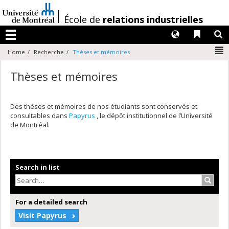
Passer
au
/
École de
relations industrielles
contenu
Langues
Liens 
R
Menu
N
Home
Recherche
Thèses et mémoires
Thèses et mémoires
Des thèses et mémoires de nos étudiants sont conservés et
consultables dans
Papyrus
, le dépôt institutionnel de l’Université
de Montréal.
Search in list
Search
For a detailed search
Visit Papyrus