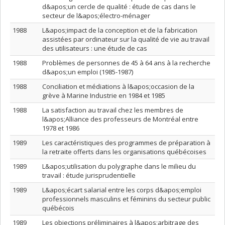
d&apos;un cercle de qualité : étude de cas dans le
secteur de l&apos;électro-ménager
1988
L&apos;impact de la conception et de la fabrication
assistées par ordinateur sur la qualité de vie au travail
des utilisateurs : une étude de cas
1988
Problèmes de personnes de 45 à 64 ans à la recherche
d&apos;un emploi (1985-1987)
1988
Conciliation et médiations à l&apos;occasion de la
grève à Marine Industrie en 1984 et 1985
1988
La satisfaction au travail chez les membres de
l&apos;Alliance des professeurs de Montréal entre
1978 et 1986
1989
Les caractéristiques des programmes de préparation à
la retraite offerts dans les organisations québécoises
1989
L&apos;utilisation du polygraphe dans le milieu du
travail : étude jurisprudentielle
1989
L&apos;écart salarial entre les corps d&apos;emploi
professionnels masculins et féminins du secteur public
québécois
1989
Les objections préliminaires à l&apos;arbitrage des