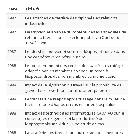
Sort by date in descending order
Sort by title in descending order
Date
Title
1987
Les attaches de carrière des diplomés en relations
industrielles
1987
Description et analyse du contenu des lois spéciales de
retour au travail dans le secteur public au Québec de
1964 à 1986
1987
Leadership, pouvoir et sources d&apos;influence dans
une coopérative en Afrique noire
1988
Le fonctionnement des cercles de qualité : la stratégie
adoptée par les membres d&apos;un cercle à
l&apos;endroit des non-membres du même atelier
1988
Impact de la législation du travail sur la probabilité de
grève dans le secteur manufacturier québécois
1988
Le transfert de l&apos;apprentissage dans le milieu de
travail : étude d&apos;un cas en milieu hospitalier
1988
Impact des technologies informatiques CAO/FAO sur le
contenu, les exigences et la productivité de
l&apos;emploi individuel : une étude de cas
1988
La stratégie des travailleurs qui ne sont pas membres