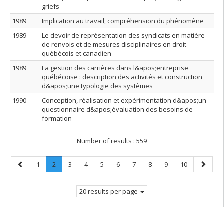
griefs
1989
Implication au travail, compréhension du phénomène
1989
Le devoir de représentation des syndicats en matière
de renvois et de mesures disciplinaires en droit
québécois et canadien
1989
La gestion des carrières dans l&apos;entreprise
québécoise : description des activités et construction
d&apos;une typologie des systèmes
1990
Conception, réalisation et expérimentation d&apos;un
questionnaire d&apos;évaluation des besoins de
formation
Number of results :
559
Previous
Page
Page
.
Page
Page
Page
Page
Page
Page
Page
Page
Next
1
2
3
4
5
6
7
8
9
10
page
Current
page
page.
20 results per page