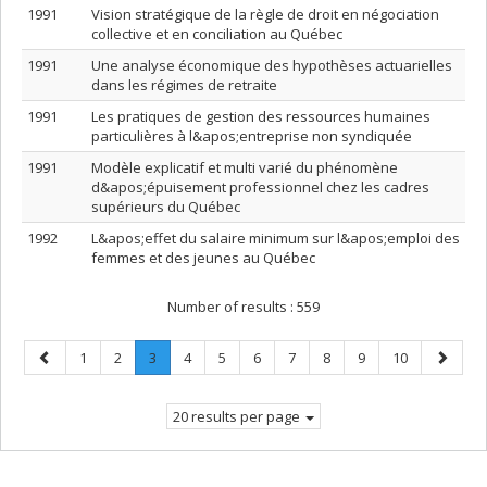
1991
Vision stratégique de la règle de droit en négociation
collective et en conciliation au Québec
1991
Une analyse économique des hypothèses actuarielles
dans les régimes de retraite
1991
Les pratiques de gestion des ressources humaines
particulières à l&apos;entreprise non syndiquée
1991
Modèle explicatif et multi varié du phénomène
d&apos;épuisement professionnel chez les cadres
supérieurs du Québec
1992
L&apos;effet du salaire minimum sur l&apos;emploi des
femmes et des jeunes au Québec
Number of results :
559
Previous
Page
Page
Page
.
Page
Page
Page
Page
Page
Page
Page
Next
1
2
3
4
5
6
7
8
9
10
page
Current
page
page.
20 results per page