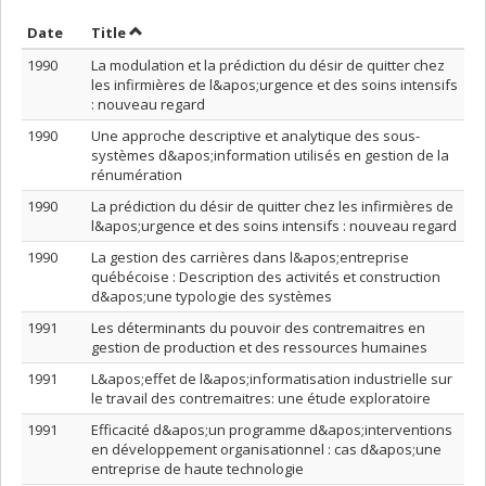
Sort by date in descending order
Sort by title in descending order
Date
Title
1990
La modulation et la prédiction du désir de quitter chez
les infirmières de l&apos;urgence et des soins intensifs
: nouveau regard
1990
Une approche descriptive et analytique des sous-
systèmes d&apos;information utilisés en gestion de la
rénumération
1990
La prédiction du désir de quitter chez les infirmières de
l&apos;urgence et des soins intensifs : nouveau regard
1990
La gestion des carrières dans l&apos;entreprise
québécoise : Description des activités et construction
d&apos;une typologie des systèmes
1991
Les déterminants du pouvoir des contremaitres en
gestion de production et des ressources humaines
1991
L&apos;effet de l&apos;informatisation industrielle sur
le travail des contremaitres: une étude exploratoire
1991
Efficacité d&apos;un programme d&apos;interventions
en développement organisationnel : cas d&apos;une
entreprise de haute technologie