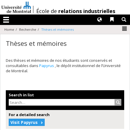
Passer
au
/
École de
relations industrielles
contenu
Langues
Liens 
R
Menu
N
Home
Recherche
Thèses et mémoires
Thèses et mémoires
Des thèses et mémoires de nos étudiants sont conservés et
consultables dans
Papyrus
, le dépôt institutionnel de l’Université
de Montréal.
Search in list
Search
For a detailed search
Visit Papyrus