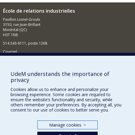
École de relations industrielles
Pavillon Lionel-Groulx
3150, rue Jean-Brillant
Montréal (QC)
H3T 1N8
514 343-6111, poste 1268
Courriel
Nouvelles et événements
Comment soutenir l'École?
UdeM understands the importance of
privacy
BESOIN D'AIDE?
Cookies allow us to enhance and personalize your
Plan du site
browsing experience. Some cookies are required to
Signaler une erreur
ensure the website’s functionality and security, while
others remember your preferences. By accepting all, you
Accessibilité
consent to our use of cookies to better serve you.
FACULTÉ DES ARTS ET DES SCIENCES
Manage cookies
>
Nos départements et écoles