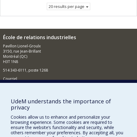
20 results per page
École de relations industrielles
Pavillon Lionel-Groulx
3150, rue Jean-Brillant
Montréal (QC)
H3T 1N8
514 343-6111, poste 1268
Courriel
Nouvelles et événements
Comment soutenir l'École?
UdeM understands the importance of
privacy
BESOIN D'AIDE?
Cookies allow us to enhance and personalize your
Plan du site
browsing experience. Some cookies are required to
Signaler une erreur
ensure the website’s functionality and security, while
others remember your preferences. By accepting all, you
Accessibilité