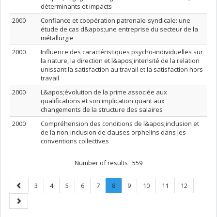
déterminants et impacts
2000
Confiance et coopération patronale-syndicale: une
étude de cas d&apos;une entreprise du secteur de la
métallurgie
2000
Influence des caractéristiques psycho-individuelles sur
la nature, la direction et l&apos;intensité de la relation
unissant la satisfaction au travail et la satisfaction hors
travail
2000
L&apos;évolution de la prime associée aux
qualifications et son implication quant aux
changements de la structure des salaires
2000
Compréhension des conditions de l&apos;inclusion et
de la non-inclusion de clauses orphelins dans les
conventions collectives
Number of results :
559
Previous
Page
Page
Page
Page
Page
Page
.
Page
Page
Page
Page
3
4
5
6
7
8
9
10
11
12
page
Current
Next
page.
page