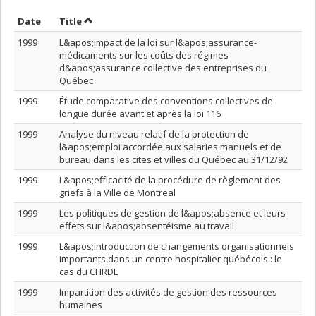
Sort by date in descending order
Sort by title in descending order
Date
Title
1999
L&apos;impact de la loi sur l&apos;assurance-
médicaments sur les coûts des régimes
d&apos;assurance collective des entreprises du
Québec
1999
Étude comparative des conventions collectives de
longue durée avant et après la loi 116
1999
Analyse du niveau relatif de la protection de
l&apos;emploi accordée aux salaries manuels et de
bureau dans les cites et villes du Québec au 31/12/92
1999
L&apos;efficacité de la procédure de règlement des
griefs à la Ville de Montreal
1999
Les politiques de gestion de l&apos;absence et leurs
effets sur l&apos;absentéisme au travail
1999
L&apos;introduction de changements organisationnels
importants dans un centre hospitalier québécois : le
cas du CHRDL
1999
Impartition des activités de gestion des ressources
humaines