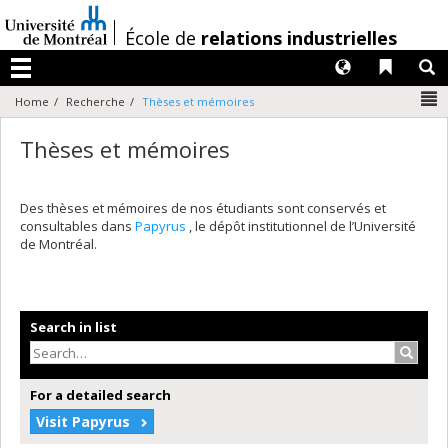
Passer
au
/
École de
relations industrielles
contenu
Langues
Liens 
R
Menu
N
Home
Recherche
Thèses et mémoires
Thèses et mémoires
Des thèses et mémoires de nos étudiants sont conservés et
consultables dans
Papyrus
, le dépôt institutionnel de l’Université
de Montréal.
Search in list
Search
For a detailed search
Visit Papyrus