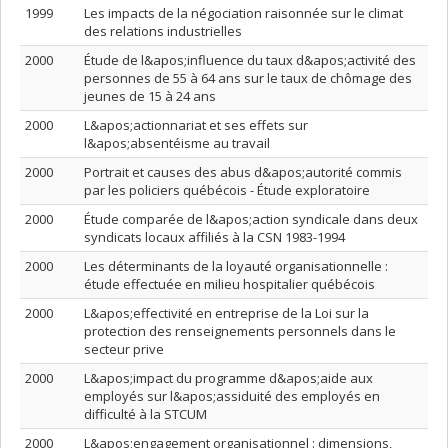
1999
Les impacts de la négociation raisonnée sur le climat
des relations industrielles
2000
Étude de l&apos;influence du taux d&apos;activité des
personnes de 55 à 64 ans sur le taux de chômage des
jeunes de 15 à 24 ans
2000
L&apos;actionnariat et ses effets sur
l&apos;absentéisme au travail
2000
Portrait et causes des abus d&apos;autorité commis
par les policiers québécois - Étude exploratoire
2000
Étude comparée de l&apos;action syndicale dans deux
syndicats locaux affiliés à la CSN 1983-1994
2000
Les déterminants de la loyauté organisationnelle :
étude effectuée en milieu hospitalier québécois
2000
L&apos;effectivité en entreprise de la Loi sur la
protection des renseignements personnels dans le
secteur prive
2000
L&apos;impact du programme d&apos;aide aux
employés sur l&apos;assiduité des employés en
difficulté à la STCUM
2000
L&apos;engagement organisationnel : dimensions,