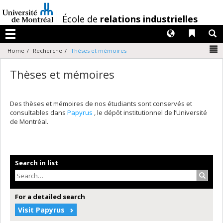
Passer
au
/
École de
relations industrielles
contenu
Langues
Liens 
R
Menu
N
Home
Recherche
Thèses et mémoires
Thèses et mémoires
Des thèses et mémoires de nos étudiants sont conservés et
consultables dans
Papyrus
, le dépôt institutionnel de l’Université
de Montréal.
Search in list
Search
For a detailed search
Visit Papyrus