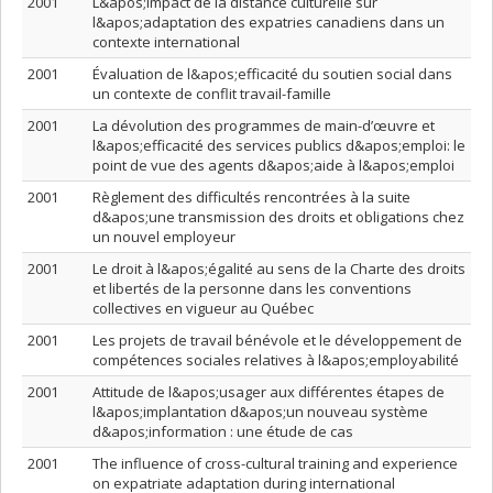
2001
L&apos;impact de la distance culturelle sur
l&apos;adaptation des expatries canadiens dans un
contexte international
2001
Évaluation de l&apos;efficacité du soutien social dans
un contexte de conflit travail-famille
2001
La dévolution des programmes de main-d’œuvre et
l&apos;efficacité des services publics d&apos;emploi: le
point de vue des agents d&apos;aide à l&apos;emploi
2001
Règlement des difficultés rencontrées à la suite
d&apos;une transmission des droits et obligations chez
un nouvel employeur
2001
Le droit à l&apos;égalité au sens de la Charte des droits
et libertés de la personne dans les conventions
collectives en vigueur au Québec
2001
Les projets de travail bénévole et le développement de
compétences sociales relatives à l&apos;employabilité
2001
Attitude de l&apos;usager aux différentes étapes de
l&apos;implantation d&apos;un nouveau système
d&apos;information : une étude de cas
2001
The influence of cross-cultural training and experience
on expatriate adaptation during international