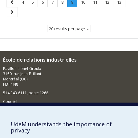
Previous
Page
Page
Page
Page
Page
Page
.
Page
Page
Page
Page
4
5
6
7
8
9
10
11
12
13
page
Current
Next
page.
page
20 results per page
École de relations industrielles
Pavillon Lionel-Groulx
3150, rue Jean-Brillant
Montréal (QC)
H3T 1N8
514 343-6111, poste 1268
Courriel
Nouvelles et événements
Comment soutenir l'École?
UdeM understands the importance of
privacy
BESOIN D'AIDE?