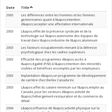
Sort by date in descending order
Sort by title in descending order
Date
Title
2003
Les différences entre les hommes et les femmes
gestionnaires quant à l&apos;intention
d&apos;accepter une affectation internationale
2003
L&apos;effet de la présence syndicale et de la
technologie sur l&apos;autonomie des équipes de
travail dans l&apos;industrie de l&apos;aluminium
2003
Les facteurs occupationnels menant à la détresse
psychologique chez les cadres supérieurs
2003
Efficacité des programmes d&apos;accès à
l&apos;égalité (PAE) à l&apos;intention des minorités
visibles et bénéfices escomptés par les employeurs
2003
Implantation d&apos;un programme de développement
de carrière chez Berlex Canada Inc
2003
L&apos;effet du salaire minimum sur l&apos;emploi au
Canada, pour les secteurs d&apos;activité de
l&apos;hébergement-restauration et du commerce du
détail
2004
L&apos;influence de l&apos;activité physique sur la