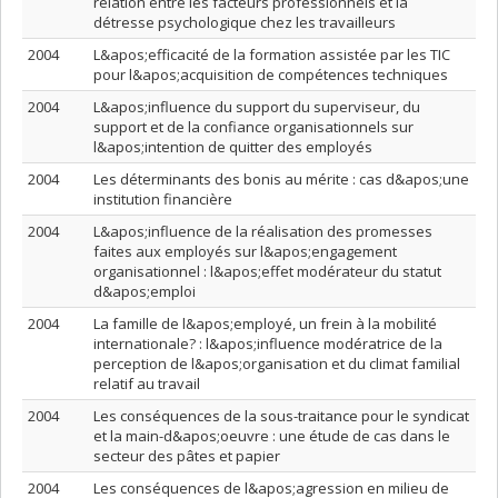
relation entre les facteurs professionnels et la
détresse psychologique chez les travailleurs
2004
L&apos;efficacité de la formation assistée par les TIC
pour l&apos;acquisition de compétences techniques
2004
L&apos;influence du support du superviseur, du
support et de la confiance organisationnels sur
l&apos;intention de quitter des employés
2004
Les déterminants des bonis au mérite : cas d&apos;une
institution financière
2004
L&apos;influence de la réalisation des promesses
faites aux employés sur l&apos;engagement
organisationnel : l&apos;effet modérateur du statut
d&apos;emploi
2004
La famille de l&apos;employé, un frein à la mobilité
internationale? : l&apos;influence modératrice de la
perception de l&apos;organisation et du climat familial
relatif au travail
2004
Les conséquences de la sous-traitance pour le syndicat
et la main-d&apos;oeuvre : une étude de cas dans le
secteur des pâtes et papier
2004
Les conséquences de l&apos;agression en milieu de