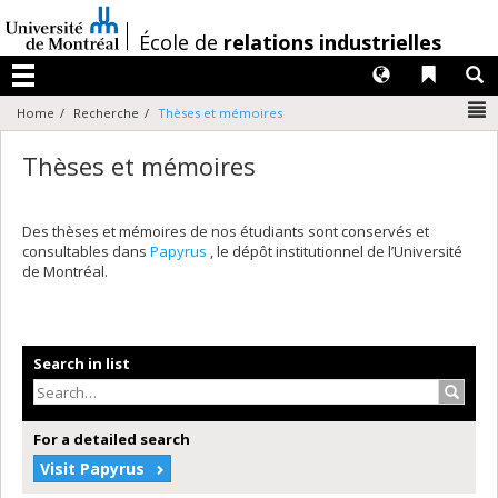
Passer
au
/
École de
relations industrielles
contenu
Langues
Liens 
R
Menu
N
Home
Recherche
Thèses et mémoires
Thèses et mémoires
Des thèses et mémoires de nos étudiants sont conservés et
consultables dans
Papyrus
, le dépôt institutionnel de l’Université
de Montréal.
Search in list
Search
For a detailed search
Visit Papyrus