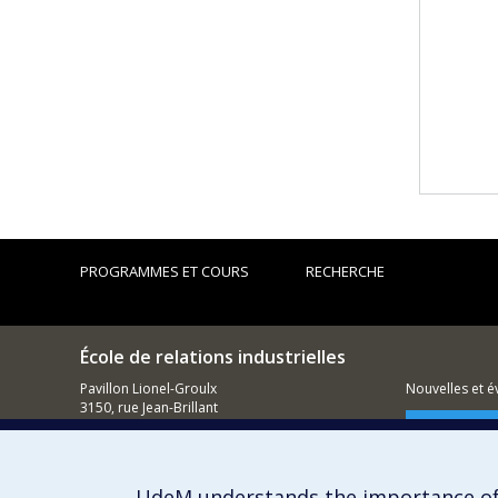
PROGRAMMES ET COURS
RECHERCHE
École de relations industrielles
Pavillon Lionel-Groulx
Nouvelles et 
3150, rue Jean-Brillant
Montréal (QC)
Comment so
H3T 1N8
514 343-6111, poste 1268
UdeM understands the importance of