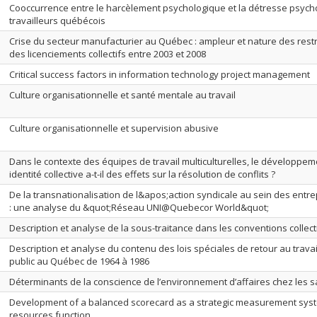
Cooccurrence entre le harcèlement psychologique et la détresse psych
travailleurs québécois
Crise du secteur manufacturier au Québec : ampleur et nature des rest
des licenciements collectifs entre 2003 et 2008
Critical success factors in information technology project management
Culture organisationnelle et santé mentale au travail
Culture organisationnelle et supervision abusive
Dans le contexte des équipes de travail multiculturelles, le développ
identité collective a-t-il des effets sur la résolution de conflits ?
De la transnationalisation de l&apos;action syndicale au sein des entre
: une analyse du &quot;Réseau UNI@Quebecor World&quot;
Description et analyse de la sous-traitance dans les conventions colle
Description et analyse du contenu des lois spéciales de retour au travai
public au Québec de 1964 à 1986
Déterminants de la conscience de l’environnement d’affaires chez les s
Development of a balanced scorecard as a strategic measurement sys
resources function