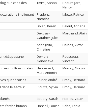
ologique chez des
Tmimi, Sanaa
Beauregard,
Nancy
ructurations impliquant
Prudent,
Jalette, Patrice
Natacha
Dolan, Keren
Belout, Adnane
Dextras-
Marchand, Alain
Gauthier, Julie
Adangnito,
Haines, Victor
Christine
ement d&apos;une
Demers,
Rousseau,
Geneviève
Vincent
prises multinationales
Hennebert,
Murray, Gregor
Marc-Antonin
ctives québécoises
Poirier, André
Brody, Bernard
l dans le secteur
Plouffe, Sylvio
Brody, Bernard
alariés
Bouery, Sarah
Haines, Victor
tem for the human
Hansell, Louise
Saba, Tania