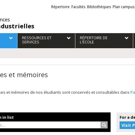
Liens
Répertoire
Facultés
Bibliothèques
Plan campus
externes
ences
ndustrielles
RESSOURCES ET
RÉPERTOIRE DE
SERVICES
L'ÉCOLE
es et mémoires
ses et mémoires de nos étudiants sont conservés et consultables dans
P
 in list
For a d
Search…
Visit 