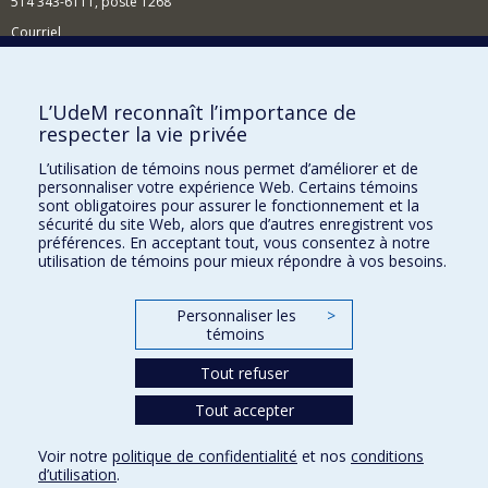
514 343-6111, poste 1268
Courriel
Nouvelles et événements
Comment soutenir l'École?
L’UdeM reconnaît l’importance de
respecter la vie privée
BESOIN D'AIDE?
L’utilisation de témoins nous permet d’améliorer et de
Plan du site
personnaliser votre expérience Web. Certains témoins
Signaler une erreur
sont obligatoires pour assurer le fonctionnement et la
sécurité du site Web, alors que d’autres enregistrent vos
Accessibilité
préférences. En acceptant tout, vous consentez à notre
utilisation de témoins pour mieux répondre à vos besoins.
FACULTÉ DES ARTS ET DES SCIENCES
Nos départements et écoles
Personnaliser les
>
témoins
Nos centres d'études
Tout refuser
Nos programmes et cours
Tout accepter
Confidentialité
Voir notre
politique de confidentialité
et nos
conditions
Conditions d’utilisation
d’utilisation
.