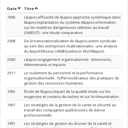
Trier par date en ordre croissant
Trier par titre en ordre croissant
Date
Titre
1996
L&apos;efficacité de l&apos;approche systémique dans
l&apos;implantation du système d&apos;information
sur les matières dangereuses utilisées au travail
(SIMDUT) : une étude comparative
2008
De la transnationalisation de l&apos;action syndicale
au sein des entreprises multinationales : une analyse
du &quot;Réseau UNI@Quebecor World&quot;
2000
L&apos;engagement organisationnel : dimensions,
déterminants et impacts
2011
Le roulement du personnel et la performance
organisationnelle : l’effet modérateur des pratiques de
gestion des ressources humaines
1992
Étude de l&apos;impact de la qualité totale sur les
exigences et contenu de taches et sur la rémunération
1991
Les stratégies de la gestion de la sante et sécurité au
travail des compagnies québécoises de danse
professionnelle
1991
Les stratégies de gestion du dossier de la santé et