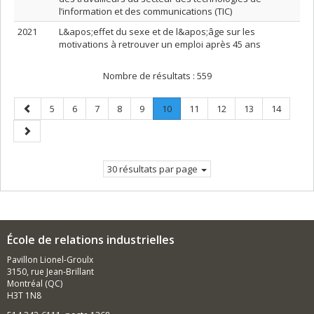
l’information et des communications (TIC)
2021
L&apos;effet du sexe et de l&apos;âge sur les
motivations à retrouver un emploi après 45 ans
Nombre de résultats :
559
Page
Page
Page
Page
Page
Page
Page
.
Page
Page
Page
Page
5
6
7
8
9
10
11
12
13
14
précédente
Page
Page
courante.
suivante
30 résultats par page
École de relations industrielles
Pavillon Lionel-Groulx
3150, rue Jean-Brillant
Montréal (QC)
H3T 1N8