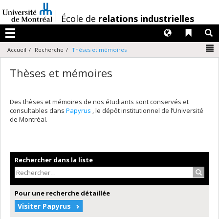
Passer
au
/
École de
relations industrielles
contenu
Langues
Liens 
R
Menu
N
Accueil
Recherche
Thèses et mémoires
Thèses et mémoires
Des thèses et mémoires de nos étudiants sont conservés et
consultables dans
Papyrus
, le dépôt institutionnel de l’Université
de Montréal.
Rechercher dans la liste
Recher
Pour une recherche détaillée
Visiter Papyrus