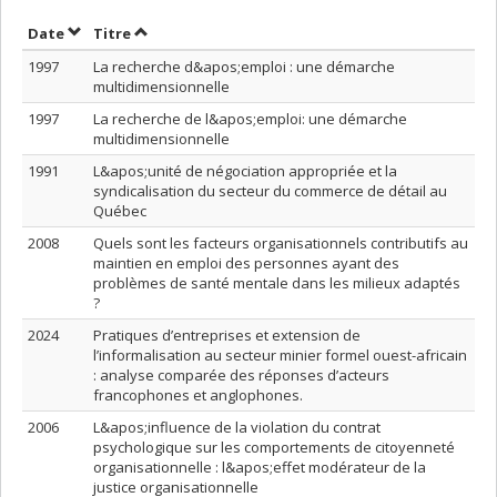
Trier par date en ordre croissant
Trier par titre en ordre croissant
Date
Titre
1997
La recherche d&apos;emploi : une démarche
multidimensionnelle
1997
La recherche de l&apos;emploi: une démarche
multidimensionnelle
1991
L&apos;unité de négociation appropriée et la
syndicalisation du secteur du commerce de détail au
Québec
2008
Quels sont les facteurs organisationnels contributifs au
maintien en emploi des personnes ayant des
problèmes de santé mentale dans les milieux adaptés
?
2024
Pratiques d’entreprises et extension de
l’informalisation au secteur minier formel ouest-africain
: analyse comparée des réponses d’acteurs
francophones et anglophones.
2006
L&apos;influence de la violation du contrat
psychologique sur les comportements de citoyenneté
organisationnelle : l&apos;effet modérateur de la
justice organisationnelle