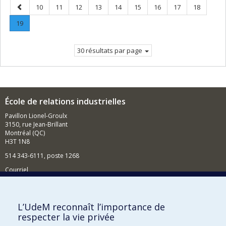
Page
Page
Page
Page
Page
Page
Page
Page
Page
Page
10
11
12
13
14
15
16
17
18
précédente
Page
.
19
Page
courante.
30 résultats par page
École de relations industrielles
Pavillon Lionel-Groulx
3150, rue Jean-Brillant
Montréal (QC)
H3T 1N8
514 343-6111, poste 1268
Courriel
Nouvelles et événements
Comment soutenir l'École?
L’UdeM reconnaît l’importance de
respecter la vie privée
BESOIN D'AIDE?