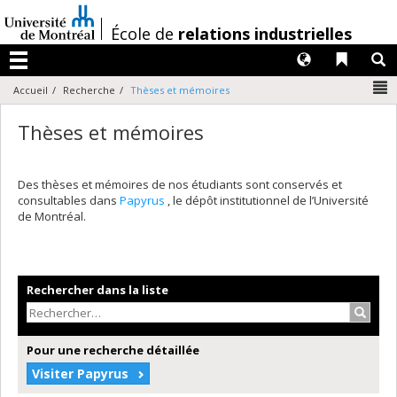
Passer
au
/
École de
relations industrielles
contenu
Langues
Liens 
R
Menu
N
Accueil
Recherche
Thèses et mémoires
Thèses et mémoires
Des thèses et mémoires de nos étudiants sont conservés et
consultables dans
Papyrus
, le dépôt institutionnel de l’Université
de Montréal.
Rechercher dans la liste
Recher
Pour une recherche détaillée
Visiter Papyrus