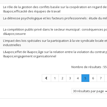
Le rôle de la gestion des conflits basée sur la coopération en regard d
l&apos;efficacité des équipes de travail
La détresse psychologique et les facteurs professionnels : étude du mili
La compétition public-privé dans le secteur municipal : conséquences pou
d&apos;oeuvre
L’impact des lois spéciales sur la participation à la vie syndicale locale e
industrielles
L&apos;effet de l&apos;âge sur la relation entre la violation du contrat
l&apos;engagement organisationnel
Nombre de résultats :
55
Page
Page
Page
Page
Page
Page
.
Page
Page
1
2
3
4
5
6
7
précédente
Page
courante.
30 résultats par page