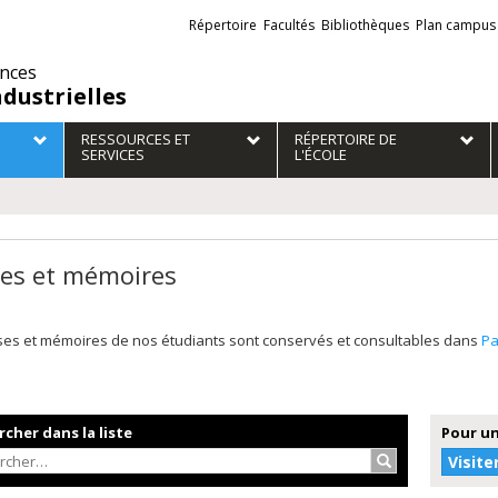
Liens
Répertoire
Facultés
Bibliothèques
Plan campus
externes
ences
ndustrielles
RESSOURCES ET
RÉPERTOIRE DE
SERVICES
L'ÉCOLE
es et mémoires
ses et mémoires de nos étudiants sont conservés et consultables dans
P
cher dans la liste
Pour un
Rechercher…
Visite