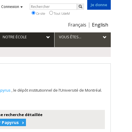
Je donne
Rechercher
Connexion
Rechercher
Ce site
Tout UdeM
Choix
Français
English
de
la
NOTRE ÉCOLE
VOUS ÊTES...
langue
apyrus
, le dépôt institutionnel de l’Université de Montréal.
e recherche détaillée
r Papyrus