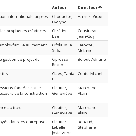
Trier par auteur en ordre croissa
par contributeur 
Auteur
Directeur
tion internationale auprès
Choquette,
Haines, Victor
Evelyne
les prophéties créatrices
Chrétien,
Cousineau,
Lise
Jean-Guy
n emploi-famille au moment
Cifola, Mila
Laroche,
Sofia
Mélanie
e gestion de projet de
Cipresso,
Belout, Adnane
Bruno
ctifs
Claes, Tania
Coutu, Michel
L.
ressions fondées sur le
Cloutier,
Marchand,
ecteurs de la construction
Geneviève
Alain
nce au travail
Cloutier,
Marchand,
Geneviève
Alain
yés dans les entreprises
Cloutier-
Renaud,
Labelle,
Stéphane
Josie-Anne