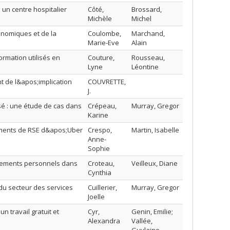
un centre hospitalier
Côté,
Brossard,
Michèle
Michel
conomiques et de la
Coulombe,
Marchand,
Marie-Eve
Alain
rmation utilisés en
Couture,
Rousseau,
Lyne
Léontine
t de l&apos;implication
COUVRETTE,
J.
sé : une étude de cas dans
Crépeau,
Murray, Gregor
Karine
gements de RSE d&apos;Uber
Crespo,
Martin, Isabelle
Anne-
Sophie
ignements personnels dans
Croteau,
Veilleux, Diane
Cynthia
du secteur des services
Cuillerier,
Murray, Gregor
Joelle
 travail gratuit et
Cyr,
Genin, Emilie;
Alexandra
Vallée,