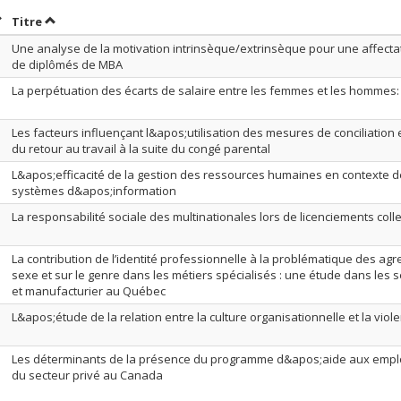
rier par date en ordre croissant
Trier par titre en ordre croissant
Titre
Une analyse de la motivation intrinsèque/extrinsèque pour une affecta
de diplômés de MBA
La perpétuation des écarts de salaire entre les femmes et les hommes: 
Les facteurs influençant l&apos;utilisation des mesures de conciliatio
du retour au travail à la suite du congé parental
L&apos;efficacité de la gestion des ressources humaines en contexte d
systèmes d&apos;information
La responsabilité sociale des multinationales lors de licenciements colle
La contribution de l’identité professionnelle à la problématique des ag
sexe et sur le genre dans les métiers spécialisés : une étude dans les s
et manufacturier au Québec
L&apos;étude de la relation entre la culture organisationnelle et la viole
Les déterminants de la présence du programme d&apos;aide aux emplo
du secteur privé au Canada