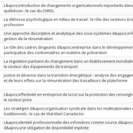
L&apos;introduction de changements organisationnels importants dans 
québécois : le cas du CHRDL
La détresse psychologique en milieu de travail : le rôle des secteurs é
profession
Une approche descriptive et analytique des sous-systèmes d&apos;info
gestion de la rénumération
Le rôle des cadres dirigeants d&apos;entreprise dans le développemen
participative des contremaitres en matière de prévention
La régulation paritaire du changement dans un établissement mondiali
le secteur des équipements de transport
Justice et décence dans la transition énergétique : analyse des enga
et de leurs effets sur la rémunération des travailleurs de plateforme
L&apos;effectivité en entreprise de la Loi sur la protection des rense
le secteur prive
Les stratégies d&apos;organisation syndicale dans les multinationales 
traditionnels : le cas de Wal-Mart Canada Inc
L&apos;identité professionnelle des infirmières comme source d&apos;un
d&apos;une obligation de disponibilité implicite