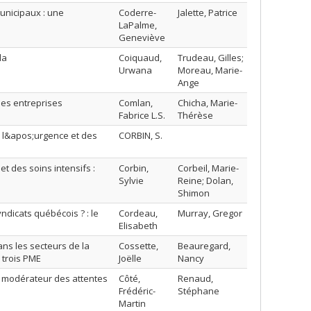
municipaux : une
Coderre-
Jalette, Patrice
LaPalme,
Geneviève
da
Coiquaud,
Trudeau, Gilles;
Urwana
Moreau, Marie-
Ange
 les entreprises
Comlan,
Chicha, Marie-
Fabrice L.S.
Thérèse
de l&apos;urgence et des
CORBIN, S.
et des soins intensifs :
Corbin,
Corbeil, Marie-
Sylvie
Reine; Dolan,
Shimon
dicats québécois ? : le
Cordeau,
Murray, Gregor
Elisabeth
ans les secteurs de la
Cossette,
Beauregard,
 trois PME
Joëlle
Nancy
ôle modérateur des attentes
Côté,
Renaud,
Frédéric-
Stéphane
Martin