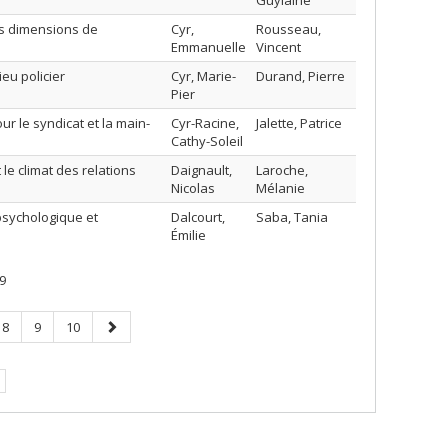
Guylaine
es dimensions de
Cyr,
Rousseau,
Emmanuelle
Vincent
eu policier
Cyr, Marie-
Durand, Pierre
Pier
r le syndicat et la main-
Cyr-Racine,
Jalette, Patrice
Cathy-Soleil
t le climat des relations
Daignault,
Laroche,
Nicolas
Mélanie
 psychologique et
Dalcourt,
Saba, Tania
Émilie
9
Page
Page
Page
Page
8
9
10
suivante