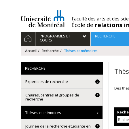
Passer
au
contenu
/
Faculté des arts et des sci
École de
relations i
Navigation
ACCUEIL
PROGRAMMES ET
RECHERCHE
principale
COURS
Accueil
Recherche
Thèses et mémoires
RECHERCHE
Thès
Expertises de recherche
Des thè
Chaires, centres et groupes de
recherche
Recher
Thèses et mémoires
Journée de la recherche étudiante en