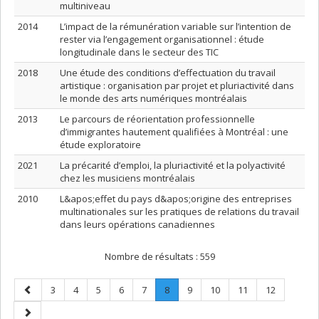
multiniveau
2014
L’impact de la rémunération variable sur l’intention de
rester via l’engagement organisationnel : étude
longitudinale dans le secteur des TIC
2018
Une étude des conditions d’effectuation du travail
artistique : organisation par projet et pluriactivité dans
le monde des arts numériques montréalais
2013
Le parcours de réorientation professionnelle
d’immigrantes hautement qualifiées à Montréal : une
étude exploratoire
2021
La précarité d’emploi, la pluriactivité et la polyactivité
chez les musiciens montréalais
2010
L&apos;effet du pays d&apos;origine des entreprises
multinationales sur les pratiques de relations du travail
dans leurs opérations canadiennes
Nombre de résultats :
559
Page
Page
Page
Page
Page
Page
Page
.
Page
Page
Page
Page
3
4
5
6
7
8
9
10
11
12
précédente
Page
Page
courante.