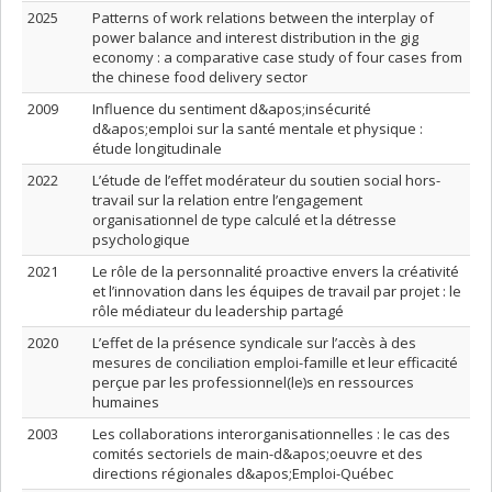
2025
Patterns of work relations between the interplay of
power balance and interest distribution in the gig
economy : a comparative case study of four cases from
the chinese food delivery sector
2009
Influence du sentiment d&apos;insécurité
d&apos;emploi sur la santé mentale et physique :
étude longitudinale
2022
L’étude de l’effet modérateur du soutien social hors-
travail sur la relation entre l’engagement
organisationnel de type calculé et la détresse
psychologique
2021
Le rôle de la personnalité proactive envers la créativité
et l’innovation dans les équipes de travail par projet : le
rôle médiateur du leadership partagé
2020
L’effet de la présence syndicale sur l’accès à des
mesures de conciliation emploi-famille et leur efficacité
perçue par les professionnel(le)s en ressources
humaines
2003
Les collaborations interorganisationnelles : le cas des
comités sectoriels de main-d&apos;oeuvre et des
directions régionales d&apos;Emploi-Québec