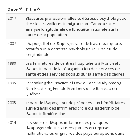
Trier par date en ordre croissant
Trier par titre en ordre croissant
Date
Titre
2017
Blessures professionnelles et détresse psychologique
chez les travailleurs immigrants au Canada : une
analyse longitudinale de l’Enquête nationale sur la
santé de la population
2007
L&apos;effet de l&apos;horaire de travail par quarts
rotatifs sur la détresse psychologique : une étude
longitudinale
1999
Les fermetures de centres hospitaliers à Montreal :
l&apos;impact de la réorganisation des services de
sante et des services sociaux sur la sante des cadres
1995
Foresaking the Practice of Law: a Case Study Among
Non-Practising Female Members of Le Barreau du
Québec
2005
Impact de l&apos;ajout de préposés aux bénéficiaires
sur le travail des infirmières : rôle du leadership de
l&apos;infirmière-chef
2014
Les sources d&apos;influence des pratiques
d&apos;emploi instaurées par les entreprises
multinationales originaires des pays européens dans