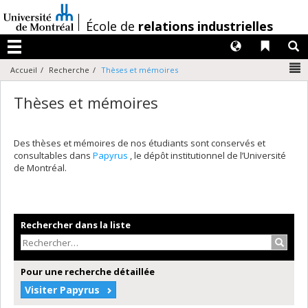
Passer
au
/
École de
relations industrielles
contenu
Langues
Liens 
R
Menu
N
Accueil
Recherche
Thèses et mémoires
Thèses et mémoires
Des thèses et mémoires de nos étudiants sont conservés et
consultables dans
Papyrus
, le dépôt institutionnel de l’Université
de Montréal.
Rechercher dans la liste
Recher
Pour une recherche détaillée
Visiter Papyrus