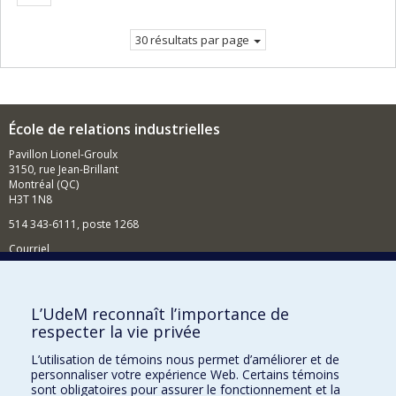
suivante
30 résultats par page
École de relations industrielles
Pavillon Lionel-Groulx
3150, rue Jean-Brillant
Montréal (QC)
H3T 1N8
514 343-6111, poste 1268
Courriel
Nouvelles et événements
Comment soutenir l'École?
L’UdeM reconnaît l’importance de
respecter la vie privée
BESOIN D'AIDE?
L’utilisation de témoins nous permet d’améliorer et de
Plan du site
personnaliser votre expérience Web. Certains témoins
Signaler une erreur
sont obligatoires pour assurer le fonctionnement et la