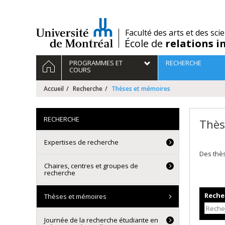
Passer
au
contenu
/
Faculté des arts et des sci
École de
relations i
Navigation
ACCUEIL
PROGRAMMES ET
RECHERCHE
principale
COURS
Accueil
Recherche
Thèses et mémoires
RECHERCHE
Thès
Expertises de recherche
Des thè
Chaires, centres et groupes de
recherche
Recher
Thèses et mémoires
Journée de la recherche étudiante en