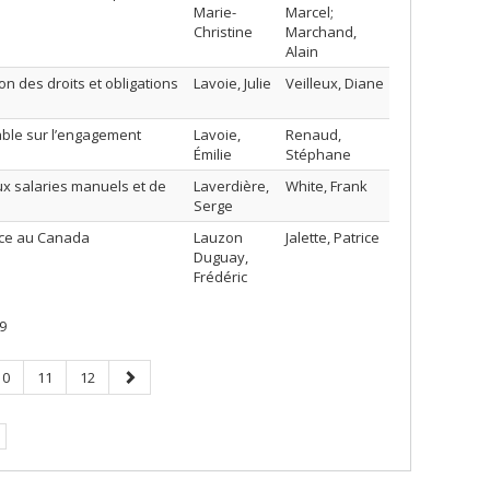
Marie-
Marcel;
Christine
Marchand,
Alain
n des droits et obligations
Lavoie, Julie
Veilleux, Diane
able sur l’engagement
Lavoie,
Renaud,
Émilie
Stéphane
ux salaries manuels et de
Laverdière,
White, Frank
Serge
ance au Canada
Lauzon
Jalette, Patrice
Duguay,
Frédéric
9
Page
Page
Page
Page
10
11
12
suivante