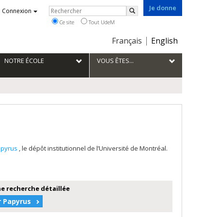
Je donne
Rechercher
Connexion
Rechercher
Ce site
Tout UdeM
Choix
Français
English
de
la
NOTRE ÉCOLE
VOUS ÊTES...
langue
apyrus
, le dépôt institutionnel de l’Université de Montréal.
e recherche détaillée
r Papyrus