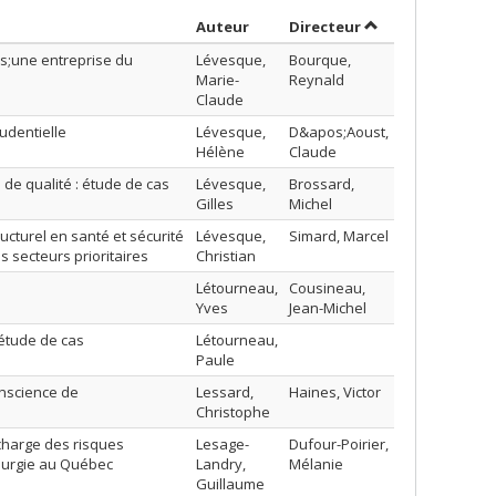
Trier par auteur en ordre décroi
par contributeur 
Auteur
Directeur
s;une entreprise du
Lévesque,
Bourque,
Marie-
Reynald
Claude
rudentielle
Lévesque,
D&apos;Aoust,
Hélène
Claude
de qualité : étude de cas
Lévesque,
Brossard,
Gilles
Michel
ucturel en santé et sécurité
Lévesque,
Simard, Marcel
 secteurs prioritaires
Christian
Létourneau,
Cousineau,
Yves
Jean-Michel
 étude de cas
Létourneau,
Paule
onscience de
Lessard,
Haines, Victor
Christophe
 charge des risques
Lesage-
Dufour-Poirier,
llurgie au Québec
Landry,
Mélanie
Guillaume