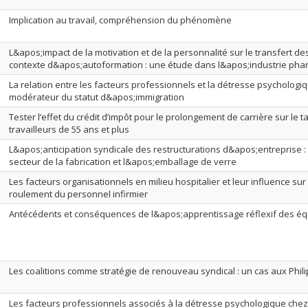
Implication au travail, compréhension du phénomène
L&apos;impact de la motivation et de la personnalité sur le transfert 
contexte d&apos;autoformation : une étude dans l&apos;industrie ph
La relation entre les facteurs professionnels et la détresse psychologiq
modérateur du statut d&apos;immigration
Tester l’effet du crédit d’impôt pour le prolongement de carrière sur le ta
travailleurs de 55 ans et plus
L&apos;anticipation syndicale des restructurations d&apos;entreprise :
secteur de la fabrication et l&apos;emballage de verre
Les facteurs organisationnels en milieu hospitalier et leur influence sur l
roulement du personnel infirmier
Antécédents et conséquences de l&apos;apprentissage réflexif des équ
Les coalitions comme stratégie de renouveau syndical : un cas aux Phil
Les facteurs professionnels associés à la détresse psychologique chez l