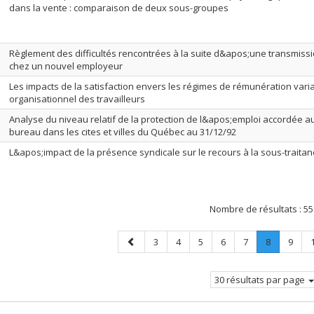
dans la vente : comparaison de deux sous-groupes
Règlement des difficultés rencontrées à la suite d&apos;une transmissio
chez un nouvel employeur
Les impacts de la satisfaction envers les régimes de rémunération vari
organisationnel des travailleurs
Analyse du niveau relatif de la protection de l&apos;emploi accordée a
bureau dans les cites et villes du Québec au 31/12/92
L&apos;impact de la présence syndicale sur le recours à la sous-trait
Nombre de résultats :
55
Page
Page
Page
Page
Page
Page
Page
.
Page
3
4
5
6
7
8
9
précédente
Page
courante.
30 résultats par page