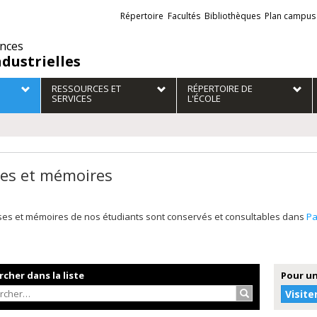
Liens
Répertoire
Facultés
Bibliothèques
Plan campus
externes
ences
ndustrielles
RESSOURCES ET
RÉPERTOIRE DE
SERVICES
L'ÉCOLE
es et mémoires
ses et mémoires de nos étudiants sont conservés et consultables dans
P
cher dans la liste
Pour un
Rechercher…
Visite