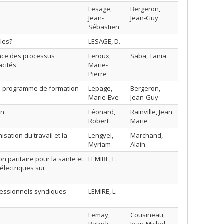
Lesage,
Bergeron,
Jean-
Jean-Guy
Sébastien
bles?
LESAGE, D.
ence des processus
Leroux,
Saba, Tania
acités
Marie-
Pierre
 au programme de formation
Lepage,
Bergeron,
Marie-Eve
Jean-Guy
on
Léonard,
Rainville, Jean
Robert
Marie
isation du travail et la
Lengyel,
Marchand,
Myriam
Alain
n paritaire pour la sante et
LEMIRE, L.
 électriques sur
ofessionnels syndiques
LEMIRE, L.
Lemay,
Cousineau,