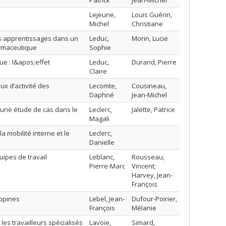
Patrick
Jean-Michel
Lejeune,
Louis Guérin,
Michel
Christiane
des apprentissages dans un
Leduc,
Morin, Lucie
armaceutique
Sophie
ue : l&apos;effet
Leduc,
Durand, Pierre
Claire
ux d’activité des
Lecomte,
Cousineau,
Daphné
Jean-Michel
 une étude de cas dans le
Leclerc,
Jalette, Patrice
Magali
a mobilité interne et le
Leclerc,
Danielle
ipes de travail
Leblanc,
Rousseau,
Pierre-Marc
Vincent;
Harvey, Jean-
François
ippines
Lebel, Jean-
Dufour-Poirier,
François
Mélanie
es travailleurs spécialisés
Lavoie,
Simard,