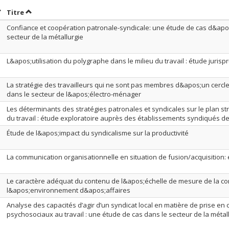
rier par date en ordre décroissant
Trier par titre en ordre décroissant
Titre
Confiance et coopération patronale-syndicale: une étude de cas d&apo
secteur de la métallurgie
L&apos;utilisation du polygraphe dans le milieu du travail : étude jurisp
La stratégie des travailleurs qui ne sont pas membres d&apos;un cercle 
dans le secteur de l&apos;électro-ménager
Les déterminants des stratégies patronales et syndicales sur le plan str
du travail : étude exploratoire auprès des établissements syndiqués des
Étude de l&apos;impact du syndicalisme sur la productivité
La communication organisationnelle en situation de fusion/acquisition:
Le caractère adéquat du contenu de l&apos;échelle de mesure de la c
l&apos;environnement d&apos;affaires
Analyse des capacités d’agir d’un syndicat local en matière de prise en
psychosociaux au travail : une étude de cas dans le secteur de la méta