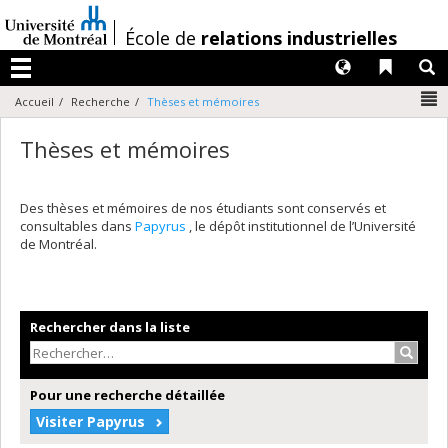
Passer
au
/
École de
relations industrielles
contenu
Langues
Liens 
R
Menu
N
Accueil
Recherche
Thèses et mémoires
Thèses et mémoires
Des thèses et mémoires de nos étudiants sont conservés et
consultables dans
Papyrus
, le dépôt institutionnel de l’Université
de Montréal.
Rechercher dans la liste
Recher
Pour une recherche détaillée
Visiter Papyrus