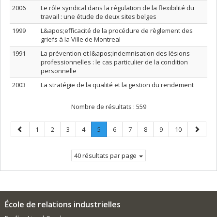
2006
Le rôle syndical dans la régulation de la flexibilité du
travail : une étude de deux sites belges
1999
L&apos;efficacité de la procédure de règlement des
griefs à la Ville de Montreal
1991
La prévention et l&apos;indemnisation des lésions
professionnelles : le cas particulier de la condition
personnelle
2003
La stratégie de la qualité et la gestion du rendement
Nombre de résultats :
559
Page
Page
Page
Page
Page
Page
.
Page
Page
Page
Page
Page
Page
1
2
3
4
5
6
7
8
9
10
précédente
Page
suivant
courante.
40 résultats par page
École de relations industrielles