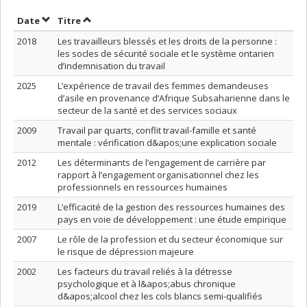
Trier par date en ordre décroissant
Trier par titre en ordre décroissant
Date
Titre
2018
Les travailleurs blessés et les droits de la personne :
les socles de sécurité sociale et le système ontarien
d’indemnisation du travail
2025
L’expérience de travail des femmes demandeuses
d’asile en provenance d’Afrique Subsaharienne dans le
secteur de la santé et des services sociaux
2009
Travail par quarts, conflit travail-famille et santé
mentale : vérification d&apos;une explication sociale
2012
Les déterminants de l’engagement de carrière par
rapport à l’engagement organisationnel chez les
professionnels en ressources humaines
2019
L’efficacité de la gestion des ressources humaines des
pays en voie de développement : une étude empirique
2007
Le rôle de la profession et du secteur économique sur
le risque de dépression majeure
2002
Les facteurs du travail reliés à la détresse
psychologique et à l&apos;abus chronique
d&apos;alcool chez les cols blancs semi-qualifiés