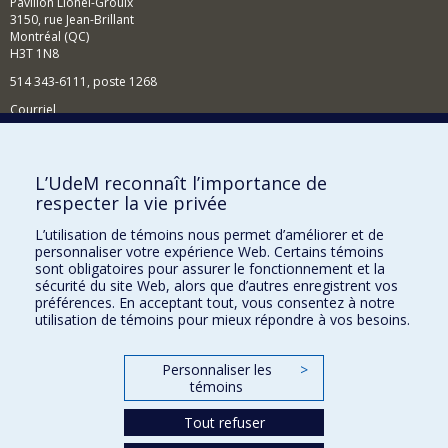
Pavillon Lionel-Groulx
3150, rue Jean-Brillant
Montréal (QC)
H3T 1N8
514 343-6111, poste 1268
Courriel
Nouvelles et événements
Comment soutenir l'École?
L’UdeM reconnaît l’importance de
respecter la vie privée
BESOIN D'AIDE?
L’utilisation de témoins nous permet d’améliorer et de
Plan du site
personnaliser votre expérience Web. Certains témoins
Signaler une erreur
sont obligatoires pour assurer le fonctionnement et la
sécurité du site Web, alors que d’autres enregistrent vos
Accessibilité
préférences. En acceptant tout, vous consentez à notre
utilisation de témoins pour mieux répondre à vos besoins.
FACULTÉ DES ARTS ET DES SCIENCES
Nos départements et écoles
Personnaliser les
>
témoins
Nos centres d'études
Tout refuser
Nos programmes et cours