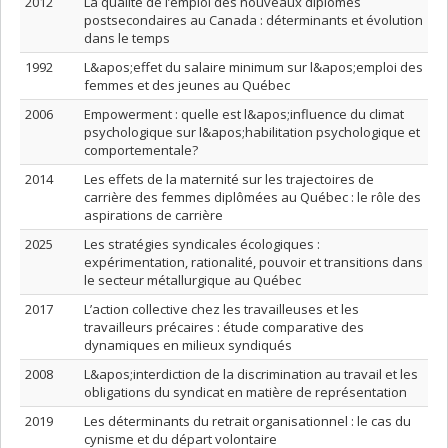
2012
La qualité de l’emploi des nouveaux diplômés
postsecondaires au Canada : déterminants et évolution
dans le temps
1992
L&apos;effet du salaire minimum sur l&apos;emploi des
femmes et des jeunes au Québec
2006
Empowerment : quelle est l&apos;influence du climat
psychologique sur l&apos;habilitation psychologique et
comportementale?
2014
Les effets de la maternité sur les trajectoires de
carrière des femmes diplômées au Québec : le rôle des
aspirations de carrière
2025
Les stratégies syndicales écologiques :
expérimentation, rationalité, pouvoir et transitions dans
le secteur métallurgique au Québec
2017
L’action collective chez les travailleuses et les
travailleurs précaires : étude comparative des
dynamiques en milieux syndiqués
2008
L&apos;interdiction de la discrimination au travail et les
obligations du syndicat en matière de représentation
2019
Les déterminants du retrait organisationnel : le cas du
cynisme et du départ volontaire