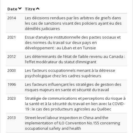
Trier par date en ordre décroissant
Trier par titre en ordre décroissant
Date
Titre
2014
Les décisions rendues par les arbitres de griefs dans
les cas de sanctions visant des policiers ayant eu des
démêlés judiciaires
2021
Essai d’analyse institutionnelle des pactes sociaux et
des normes du travail sur deux pays en
développement : au Liban et en Tunisie
2012
Les déterminants de l’état de faible revenu au Canada :
l’effet modérateur du statut d’immigrant
2003
Les facteurs occupationnels menant à la détresse
psychologique chez les cadres supérieurs
1996
Les facteurs influençant les stratégies de gestion des
risques majeurs en sante et sécurité du travail
2023
Stratégie de communications et perceptions du risque à
la santé et à la sécurité du travail en lien avec la COVID-
19 : le cas des producteurs agricoles au Québec
2013
Street-level labour inspection in China and the
implementation of ILO Convention No.155 concerning
occupational safety and health