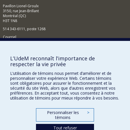
Pavillon Lionel-Groulx
3150, rue Jean-Brillant
Montréal (QC)
H3T 1N8
514 343-6111, poste 1268
Courriel
Nouvelles et événements
Comment soutenir l'École?
L’UdeM reconnaît l’importance de
respecter la vie privée
BESOIN D'AIDE?
L’utilisation de témoins nous permet d’améliorer et de
Plan du site
personnaliser votre expérience Web. Certains témoins
Signaler une erreur
sont obligatoires pour assurer le fonctionnement et la
sécurité du site Web, alors que d’autres enregistrent vos
Accessibilité
préférences. En acceptant tout, vous consentez à notre
utilisation de témoins pour mieux répondre à vos besoins.
FACULTÉ DES ARTS ET DES SCIENCES
Nos départements et écoles
Personnaliser les
>
témoins
Nos centres d'études
Tout refuser
Nos programmes et cours