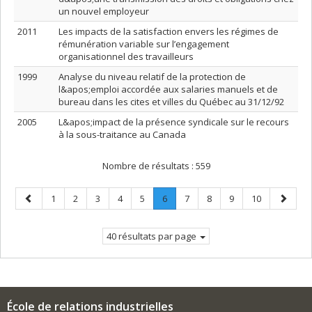
un nouvel employeur
2011
Les impacts de la satisfaction envers les régimes de
rémunération variable sur l’engagement
organisationnel des travailleurs
1999
Analyse du niveau relatif de la protection de
l&apos;emploi accordée aux salaries manuels et de
bureau dans les cites et villes du Québec au 31/12/92
2005
L&apos;impact de la présence syndicale sur le recours
à la sous-traitance au Canada
Nombre de résultats :
559
Page
Page
Page
Page
Page
Page
Page
.
Page
Page
Page
Page
Page
1
2
3
4
5
6
7
8
9
10
précédente
Page
suivant
courante.
40 résultats par page
École de relations industrielles