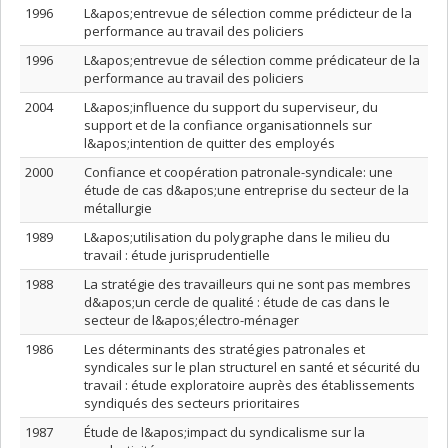
1996
L&apos;entrevue de sélection comme prédicteur de la
performance au travail des policiers
1996
L&apos;entrevue de sélection comme prédicateur de la
performance au travail des policiers
2004
L&apos;influence du support du superviseur, du
support et de la confiance organisationnels sur
l&apos;intention de quitter des employés
2000
Confiance et coopération patronale-syndicale: une
étude de cas d&apos;une entreprise du secteur de la
métallurgie
1989
L&apos;utilisation du polygraphe dans le milieu du
travail : étude jurisprudentielle
1988
La stratégie des travailleurs qui ne sont pas membres
d&apos;un cercle de qualité : étude de cas dans le
secteur de l&apos;électro-ménager
1986
Les déterminants des stratégies patronales et
syndicales sur le plan structurel en santé et sécurité du
travail : étude exploratoire auprès des établissements
syndiqués des secteurs prioritaires
1987
Étude de l&apos;impact du syndicalisme sur la