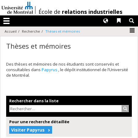
Passer
au
/
École de
relations industrielles
contenu
Langues
Liens 
R
Menu
N
Accueil
Recherche
Thèses et mémoires
Thèses et mémoires
Des thèses et mémoires de nos étudiants sont conservés et
consultables dans
Papyrus
, le dépôt institutionnel de l’Université
de Montréal.
Rechercher dans la liste
Recher
Pour une recherche détaillée
Visiter Papyrus