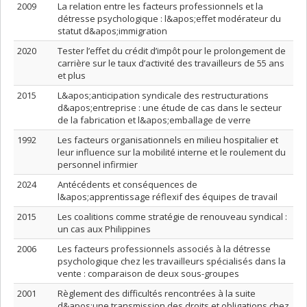
2009
La relation entre les facteurs professionnels et la
détresse psychologique : l&apos;effet modérateur du
statut d&apos;immigration
2020
Tester l’effet du crédit d’impôt pour le prolongement de
carrière sur le taux d’activité des travailleurs de 55 ans
et plus
2015
L&apos;anticipation syndicale des restructurations
d&apos;entreprise : une étude de cas dans le secteur
de la fabrication et l&apos;emballage de verre
1992
Les facteurs organisationnels en milieu hospitalier et
leur influence sur la mobilité interne et le roulement du
personnel infirmier
2024
Antécédents et conséquences de
l&apos;apprentissage réflexif des équipes de travail
2015
Les coalitions comme stratégie de renouveau syndical :
un cas aux Philippines
2006
Les facteurs professionnels associés à la détresse
psychologique chez les travailleurs spécialisés dans la
vente : comparaison de deux sous-groupes
2001
Règlement des difficultés rencontrées à la suite
d&apos;une transmission des droits et obligations chez