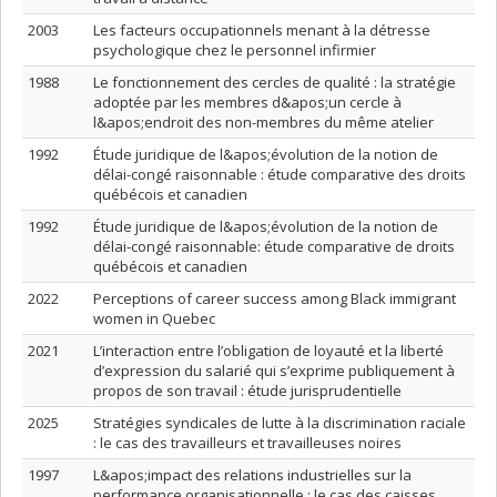
2003
Les facteurs occupationnels menant à la détresse
psychologique chez le personnel infirmier
1988
Le fonctionnement des cercles de qualité : la stratégie
adoptée par les membres d&apos;un cercle à
l&apos;endroit des non-membres du même atelier
1992
Étude juridique de l&apos;évolution de la notion de
délai-congé raisonnable : étude comparative des droits
québécois et canadien
1992
Étude juridique de l&apos;évolution de la notion de
délai-congé raisonnable: étude comparative de droits
québécois et canadien
2022
Perceptions of career success among Black immigrant
women in Quebec
2021
L’interaction entre l’obligation de loyauté et la liberté
d’expression du salarié qui s’exprime publiquement à
propos de son travail : étude jurisprudentielle
2025
Stratégies syndicales de lutte à la discrimination raciale
: le cas des travailleurs et travailleuses noires
1997
L&apos;impact des relations industrielles sur la
performance organisationnelle : le cas des caisses