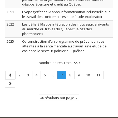
d&apos;épargne et crédit au Québec
1991
L&apos;effet de l&apos;informatisation industrielle sur
le travail des contremaitres: une étude exploratoire
2022
Les défis à l&apos;intégration des nouveaux arrivants
au marché du travail du Québec : le cas des
pharmaciens
2025
Co-construction d’un programme de prévention des
atteintes à la santé mentale au travail : une étude de
cas dans le secteur policier au Québec
Nombre de résultats :
559
Page
Page
Page
Page
Page
Page
Page
.
Page
Page
Page
Page
2
3
4
5
6
7
8
9
10
11
précédente
Page
Page
courante.
suivante
40 résultats par page