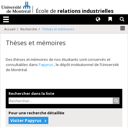
Passer
au
/
École de
relations industrielles
contenu
Langues
Liens 
R
Menu
N
Accueil
Recherche
Thèses et mémoires
Thèses et mémoires
Des thèses et mémoires de nos étudiants sont conservés et
consultables dans
Papyrus
, le dépôt institutionnel de l’Université
de Montréal.
Rechercher dans la liste
Recher
Pour une recherche détaillée
Visiter Papyrus