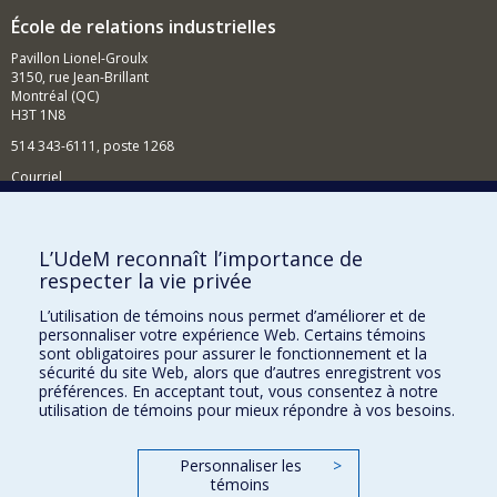
École de relations industrielles
Pavillon Lionel-Groulx
3150, rue Jean-Brillant
Montréal (QC)
H3T 1N8
514 343-6111, poste 1268
Courriel
Nouvelles et événements
Comment soutenir l'École?
L’UdeM reconnaît l’importance de
respecter la vie privée
BESOIN D'AIDE?
L’utilisation de témoins nous permet d’améliorer et de
Plan du site
personnaliser votre expérience Web. Certains témoins
Signaler une erreur
sont obligatoires pour assurer le fonctionnement et la
sécurité du site Web, alors que d’autres enregistrent vos
Accessibilité
préférences. En acceptant tout, vous consentez à notre
utilisation de témoins pour mieux répondre à vos besoins.
FACULTÉ DES ARTS ET DES SCIENCES
Nos départements et écoles
Personnaliser les
>
témoins
Nos centres d'études