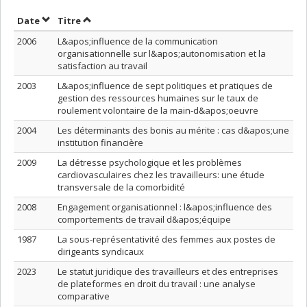
Trier par date en ordre décroissant
Trier par titre en ordre décroissant
Date
Titre
2006
L&apos;influence de la communication
organisationnelle sur l&apos;autonomisation et la
satisfaction au travail
2003
L&apos;influence de sept politiques et pratiques de
gestion des ressources humaines sur le taux de
roulement volontaire de la main-d&apos;oeuvre
2004
Les déterminants des bonis au mérite : cas d&apos;une
institution financière
2009
La détresse psychologique et les problèmes
cardiovasculaires chez les travailleurs: une étude
transversale de la comorbidité
2008
Engagement organisationnel : l&apos;influence des
comportements de travail d&apos;équipe
1987
La sous-représentativité des femmes aux postes de
dirigeants syndicaux
2023
Le statut juridique des travailleurs et des entreprises
de plateformes en droit du travail : une analyse
comparative