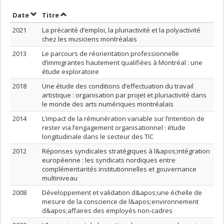
Trier par date en ordre décroissant
Trier par titre en ordre décroissant
Date
Titre
2021
La précarité d’emploi, la pluriactivité et la polyactivité
chez les musiciens montréalais
2013
Le parcours de réorientation professionnelle
d’immigrantes hautement qualifiées à Montréal : une
étude exploratoire
2018
Une étude des conditions d’effectuation du travail
artistique : organisation par projet et pluriactivité dans
le monde des arts numériques montréalais
2014
L’impact de la rémunération variable sur l’intention de
rester via l’engagement organisationnel : étude
longitudinale dans le secteur des TIC
2012
Réponses syndicales stratégiques à l&apos;intégration
européenne : les syndicats nordiques entre
complémentarités institutionnelles et gouvernance
multiniveau
2008
Développement et validation d&apos;une échelle de
mesure de la conscience de l&apos;environnement
d&apos;affaires des employés non-cadres