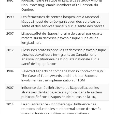
1995
Foresaking the Practice of Law: a Case Study Among
Non-Practising Female Members of Le Barreau du
Québec
1999
Les fermetures de centres hospitaliers à Montreal :
l&apos;impact de la réorganisation des services de
sante et des services sociaux sur la sante des cadres
2007
L&apos;effet de l&apos;horaire de travail par quarts
rotatifs sur la détresse psychologique : une étude
longitudinale
2017
Blessures professionnelles et détresse psychologique
chez les travailleurs immigrants au Canada : une
analyse longitudinale de l’Enquête nationale sur la
santé de la population
1994
Selected Aspects of Compensation in Context of TQM:
The Case of Team Awards and the Union&apos;s
Involvment in the Implementation of TQM
2007
Influence du néolibéralisme de l&apos;État sur les
stratégies de l&apos;acteur syndical dans le secteur
public québécois : l&apos;étude du cas de la FIIQ
2014
La sous-traitance « boomerang » : l’influence des
relations industrielles sur l’internalisation d’activités
manufacturières confiées en sous-traitance