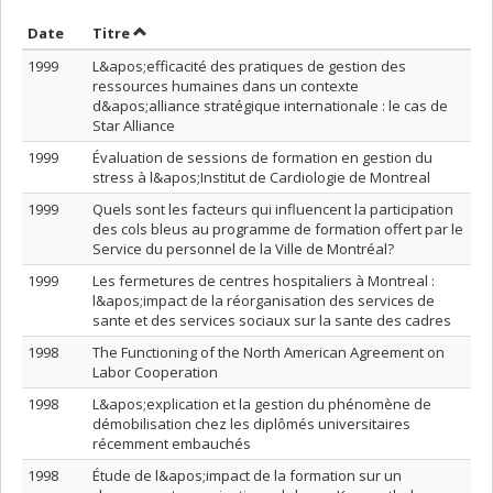
Trier par date en ordre croissant
Trier par titre en ordre croissant
Date
Titre
1999
L&apos;efficacité des pratiques de gestion des
ressources humaines dans un contexte
d&apos;alliance stratégique internationale : le cas de
Star Alliance
1999
Évaluation de sessions de formation en gestion du
stress à l&apos;Institut de Cardiologie de Montreal
1999
Quels sont les facteurs qui influencent la participation
des cols bleus au programme de formation offert par le
Service du personnel de la Ville de Montréal?
1999
Les fermetures de centres hospitaliers à Montreal :
l&apos;impact de la réorganisation des services de
sante et des services sociaux sur la sante des cadres
1998
The Functioning of the North American Agreement on
Labor Cooperation
1998
L&apos;explication et la gestion du phénomène de
démobilisation chez les diplômés universitaires
récemment embauchés
1998
Étude de l&apos;impact de la formation sur un