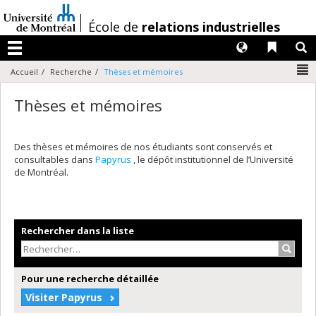
Passer
au
/
École de
relations industrielles
contenu
Langues
Liens 
R
Menu
N
Accueil
Recherche
Thèses et mémoires
Thèses et mémoires
Des thèses et mémoires de nos étudiants sont conservés et
consultables dans
Papyrus
, le dépôt institutionnel de l’Université
de Montréal.
Rechercher dans la liste
Recher
Pour une recherche détaillée
Visiter Papyrus