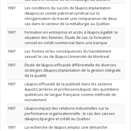
1997
Les conditions du succès de l&apos;implantation
d&apos;un comite patronal-syndical sur la
réorganisation du travail: une comparaison de deux
cas dans le secteur de la métallurgie au Québec
1997
Formation en entreprise et accès à l&apos;égalité: la
situation des femmes. Étude de cas: la formation
conseil en crédit commercial dans une banque
1997
Les formes et les conséquences du harcèlement
sexuel: le cas de l&apos;Université de Montreal
1997
Étude de l&apos;efficacité différentielle de diverses
stratégies d&apos;implantation de la gestion intégrale
de la qualité
1997
L&apos;efficacité de la publicité dans les sections
&quot;Carrières et professions&quot; des quotidiens
québécois de langue française comme méthode de
recrutement
1997
L&apos;impact des relations industrielles sur la
performance organisationnelle : le cas des caisses
d&apos;épargne et crédit au Québec
1997
La recherche de l&apos;emploi: une démarche