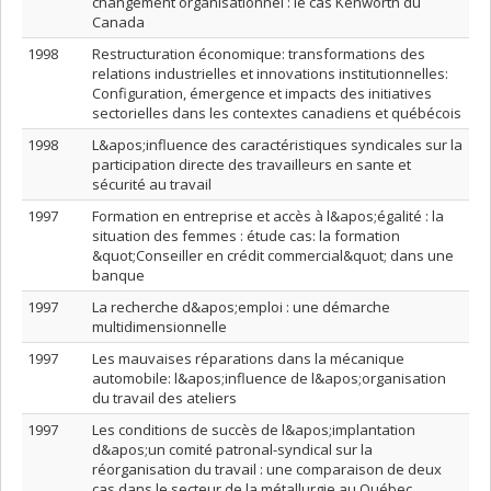
changement organisationnel : le cas Kenworth du
Canada
1998
Restructuration économique: transformations des
relations industrielles et innovations institutionnelles:
Configuration, émergence et impacts des initiatives
sectorielles dans les contextes canadiens et québécois
1998
L&apos;influence des caractéristiques syndicales sur la
participation directe des travailleurs en sante et
sécurité au travail
1997
Formation en entreprise et accès à l&apos;égalité : la
situation des femmes : étude cas: la formation
&quot;Conseiller en crédit commercial&quot; dans une
banque
1997
La recherche d&apos;emploi : une démarche
multidimensionnelle
1997
Les mauvaises réparations dans la mécanique
automobile: l&apos;influence de l&apos;organisation
du travail des ateliers
1997
Les conditions de succès de l&apos;implantation
d&apos;un comité patronal-syndical sur la
réorganisation du travail : une comparaison de deux
cas dans le secteur de la métallurgie au Québec