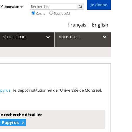
Je donne
Rechercher
Connexion
Rechercher
Ce site
Tout UdeM
Choix
Français
English
de
la
NOTRE ÉCOLE
VOUS ÊTES...
langue
apyrus
, le dépôt institutionnel de l’Université de Montréal.
e recherche détaillée
r Papyrus