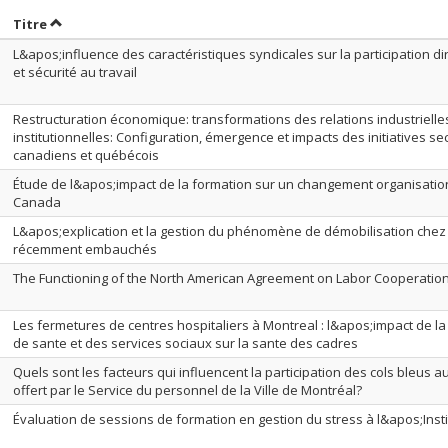
rier par date en ordre décroissant
Trier par titre en ordre décroissant
Titre
L&apos;influence des caractéristiques syndicales sur la participation di
et sécurité au travail
Restructuration économique: transformations des relations industrielle
institutionnelles: Configuration, émergence et impacts des initiatives se
canadiens et québécois
Étude de l&apos;impact de la formation sur un changement organisation
Canada
L&apos;explication et la gestion du phénomène de démobilisation chez 
récemment embauchés
The Functioning of the North American Agreement on Labor Cooperatio
Les fermetures de centres hospitaliers à Montreal : l&apos;impact de la
de sante et des services sociaux sur la sante des cadres
Quels sont les facteurs qui influencent la participation des cols bleus
offert par le Service du personnel de la Ville de Montréal?
Évaluation de sessions de formation en gestion du stress à l&apos;Inst