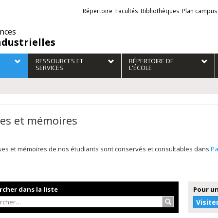
Liens
Répertoire
Facultés
Bibliothèques
Plan campus
externes
ences
ndustrielles
RESSOURCES ET
RÉPERTOIRE DE
SERVICES
L'ÉCOLE
es et mémoires
ses et mémoires de nos étudiants sont conservés et consultables dans
P
cher dans la liste
Pour un
Rechercher…
Visite