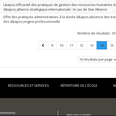
L&apos;efficacité des pratiques de gestion des ressources humaines d
d&apos;alliance stratégique internationale : le cas de Star Alliance
Effet des pratiques administratives à la durée d&apos;absence des trav
dos d&apos;origine professionnelle
Nombre de résultats :
55
Page
Page
Page
Page
Page
Page
Page
.
Pag
9
10
11
12
13
14
15
précédente
Page
courant
10 résultats par page
RESSOURCES ET SERVICES
RÉPERTOIRE DE L'ÉCOLE
N
événements
BESOIN D'AIDE?