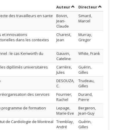
Trier par auteur en ordre déc
par contributeu
Auteur
Directeur
recte des travailleurs en sante
Boivin,
Simard,
Jean-
Marcel
Claude
s et innovations
Charest,
Murray,
ctorielles dans les contextes
Jean
Gregor
nel : le cas Kenworth du
Gauvin,
White, Frank
Cateline
les diplômés universitaires
Carrière,
Guérin,
Jules
Gilles
n
DESOUZA,
Trudeau,
C.
Gilles
 réorganisation des services
Fournier,
Durand,
Rachel
Pierre
 au programme de formation
Lepage,
Bergeron,
Marie-Eve
Jean-Guy
itut de Cardiologie de Montreal
Tremblay,
Guérin,
André
Gilles