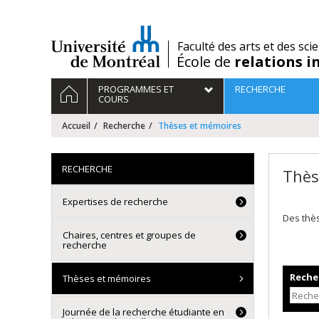
Passer
au
contenu
/
Faculté des arts et des sci
École de
relations i
Navigation
ACCUEIL
PROGRAMMES ET
RECHERCHE
principale
COURS
Accueil
Recherche
Thèses et mémoires
RECHERCHE
Thès
Expertises de recherche
Des thè
Chaires, centres et groupes de
recherche
Recher
Thèses et mémoires
Journée de la recherche étudiante en