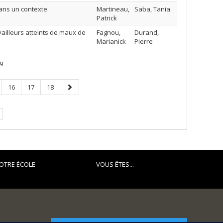
ans un contexte
Martineau,
Saba, Tania
Patrick
ailleurs atteints de maux de
Fagnou,
Durand,
Marianick
Pierre
9
e
Page
Page
Page
Page
16
17
18
suivante
e.
OTRE ÉCOLE
VOUS ÊTES...