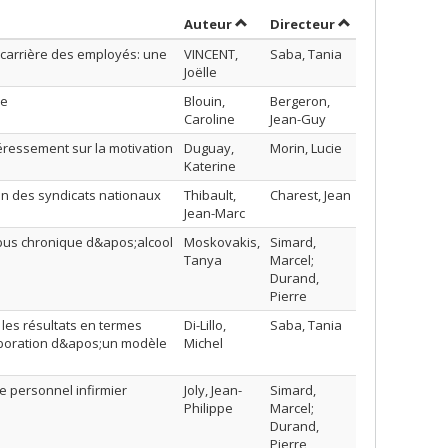
Trier par auteur en ordre décro
par contributeu
Auteur
Directeur
 carrière des employés: une
VINCENT,
Saba, Tania
Joëlle
ve
Blouin,
Bergeron,
Caroline
Jean-Guy
éressement sur la motivation
Duguay,
Morin, Lucie
Katerine
on des syndicats nationaux
Thibault,
Charest, Jean
Jean-Marc
;abus chronique d&apos;alcool
Moskovakis,
Simard,
Tanya
Marcel;
Durand,
Pierre
 les résultats en termes
Di-Lillo,
Saba, Tania
aboration d&apos;un modèle
Michel
e personnel infirmier
Joly, Jean-
Simard,
Philippe
Marcel;
Durand,
Pierre