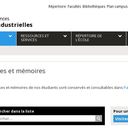
Liens
Répertoire
Facultés
Bibliothèques
Plan campus
externes
ences
ndustrielles
RESSOURCES ET
RÉPERTOIRE DE
SERVICES
L'ÉCOLE
es et mémoires
ses et mémoires de nos étudiants sont conservés et consultables dans
P
cher dans la liste
Pour un
Rechercher…
Visite