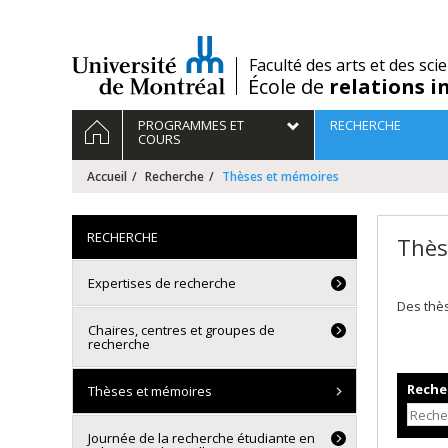
Passer
au
contenu
/
Faculté des arts et des sci
École de
relations i
Navigation
ACCUEIL
PROGRAMMES ET
RECHERCHE
principale
COURS
Accueil
Recherche
Thèses et mémoires
RECHERCHE
Thès
Expertises de recherche
Des thè
Chaires, centres et groupes de
recherche
Recher
Thèses et mémoires
Journée de la recherche étudiante en