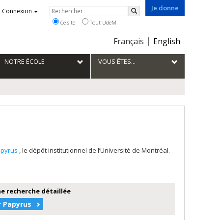
Je donne
Rechercher
Connexion
Rechercher
Ce site
Tout UdeM
Choix
Français
English
de
la
NOTRE ÉCOLE
VOUS ÊTES...
langue
apyrus
, le dépôt institutionnel de l’Université de Montréal.
e recherche détaillée
r Papyrus