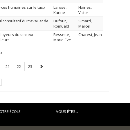
urces humaines sur le taux
Larose,
Haines,
Karine
Victor
 consultatif du travail et de
Dufour,
Simard,
Romuald
Marcel
ployeurs du secteur
Bessette,
Charest, Jean
lleurs
Marie-Ève
9
ge
Page
Page
Page
Page
21
22
23
suivante
e.
OTRE ÉCOLE
VOUS ÊTES...