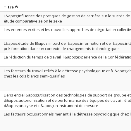
rier par date en ordre décroissant
Trier par titre en ordre décroissant
Titre
L&apos;influence des pratiques de gestion de carrière sur le succès de
étude comparative selon le sexe
Les ententes écrites et les nouvelles approches de négociation collecti
L&apos;étude de l&apos;impact de l&apos;information et de l&apos;int
pré-formation dans un contexte de changements technologiques
La réduction du temps de travail : l&apos;expérience de la Confédérati
Les facteurs du travail reliés à la détresse psychologique et à l&apos
chez les cols blancs semi-qualifiés
Liens entre l&apos;utilisation des technologies de support de groupe et
d&apos;autonomisation et de performance des équipes de travail : él
d&apos;analyse et d&apos;un instrument de mesure
Les facteurs occupationnels menant à la détresse psychologique chez l