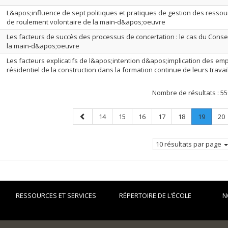
L&apos;influence de sept politiques et pratiques de gestion des resso
de roulement volontaire de la main-d&apos;oeuvre
Les facteurs de succès des processus de concertation : le cas du Conseil
la main-d&apos;oeuvre
Les facteurs explicatifs de l&apos;intention d&apos;implication des em
résidentiel de la construction dans la formation continue de leurs travai
Nombre de résultats :
55
Page
Page
Page
Page
Page
Page
Page
.
Pa
14
15
16
17
18
19
20
précédente
Page
courant
10 résultats par page
RESSOURCES ET SERVICES
RÉPERTOIRE DE L'ÉCOLE
N