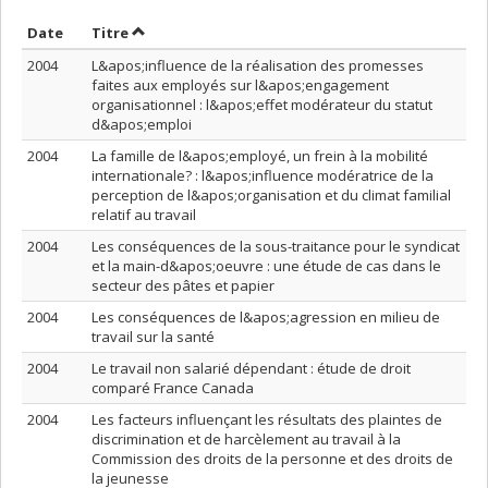
Trier par date en ordre décroissant
Trier par titre en ordre décroissant
Date
Titre
2004
L&apos;influence de la réalisation des promesses
faites aux employés sur l&apos;engagement
organisationnel : l&apos;effet modérateur du statut
d&apos;emploi
2004
La famille de l&apos;employé, un frein à la mobilité
internationale? : l&apos;influence modératrice de la
perception de l&apos;organisation et du climat familial
relatif au travail
2004
Les conséquences de la sous-traitance pour le syndicat
et la main-d&apos;oeuvre : une étude de cas dans le
secteur des pâtes et papier
2004
Les conséquences de l&apos;agression en milieu de
travail sur la santé
2004
Le travail non salarié dépendant : étude de droit
comparé France Canada
2004
Les facteurs influençant les résultats des plaintes de
discrimination et de harcèlement au travail à la
Commission des droits de la personne et des droits de
la jeunesse