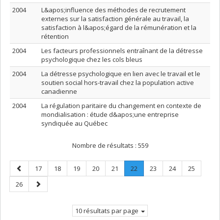
2004
L&apos;influence des méthodes de recrutement
externes sur la satisfaction générale au travail, la
satisfaction à l&apos;égard de la rémunération et la
rétention
2004
Les facteurs professionnels entraînant de la détresse
psychologique chez les cols bleus
2004
La détresse psychologique en lien avec le travail et le
soutien social hors-travail chez la population active
canadienne
2004
La régulation paritaire du changement en contexte de
mondialisation : étude d&apos;une entreprise
syndiquée au Québec
Nombre de résultats :
559
Page
Page
Page
Page
Page
Page
Page
.
Page
Page
Page
17
18
19
20
21
22
23
24
25
précédente
Page
Page
Page
26
courante.
suivante
10 résultats par page