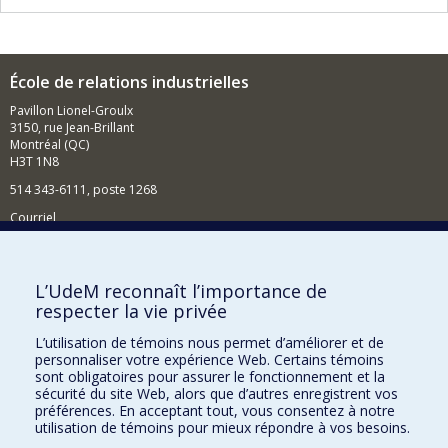
École de relations industrielles
Pavillon Lionel-Groulx
3150, rue Jean-Brillant
Montréal (QC)
H3T 1N8
514 343-6111, poste 1268
Courriel
Nouvelles et événements
Comment soutenir l'École?
L’UdeM reconnaît l’importance de
respecter la vie privée
BESOIN D'AIDE?
L’utilisation de témoins nous permet d’améliorer et de
Plan du site
personnaliser votre expérience Web. Certains témoins
Signaler une erreur
sont obligatoires pour assurer le fonctionnement et la
sécurité du site Web, alors que d’autres enregistrent vos
Accessibilité
préférences. En acceptant tout, vous consentez à notre
utilisation de témoins pour mieux répondre à vos besoins.
FACULTÉ DES ARTS ET DES SCIENCES