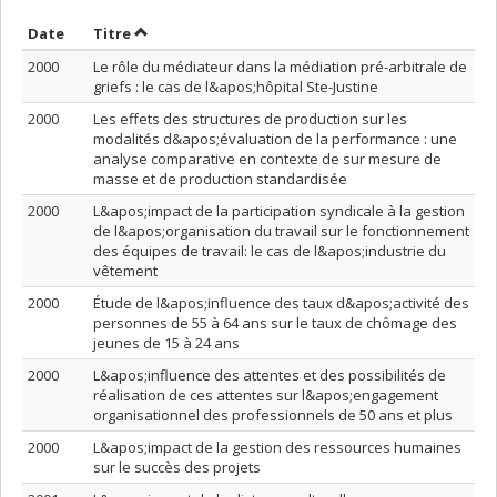
Trier par date en ordre décroissant
Trier par titre en ordre décroissant
Date
Titre
2000
Le rôle du médiateur dans la médiation pré-arbitrale de
griefs : le cas de l&apos;hôpital Ste-Justine
2000
Les effets des structures de production sur les
modalités d&apos;évaluation de la performance : une
analyse comparative en contexte de sur mesure de
masse et de production standardisée
2000
L&apos;impact de la participation syndicale à la gestion
de l&apos;organisation du travail sur le fonctionnement
des équipes de travail: le cas de l&apos;industrie du
vêtement
2000
Étude de l&apos;influence des taux d&apos;activité des
personnes de 55 à 64 ans sur le taux de chômage des
jeunes de 15 à 24 ans
2000
L&apos;influence des attentes et des possibilités de
réalisation de ces attentes sur l&apos;engagement
organisationnel des professionnels de 50 ans et plus
2000
L&apos;impact de la gestion des ressources humaines
sur le succès des projets