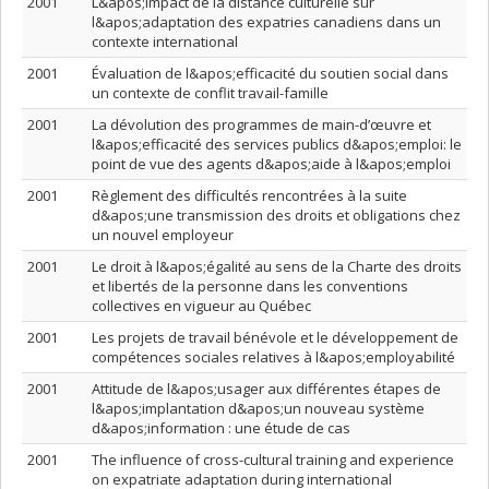
2001
L&apos;impact de la distance culturelle sur
l&apos;adaptation des expatries canadiens dans un
contexte international
2001
Évaluation de l&apos;efficacité du soutien social dans
un contexte de conflit travail-famille
2001
La dévolution des programmes de main-d’œuvre et
l&apos;efficacité des services publics d&apos;emploi: le
point de vue des agents d&apos;aide à l&apos;emploi
2001
Règlement des difficultés rencontrées à la suite
d&apos;une transmission des droits et obligations chez
un nouvel employeur
2001
Le droit à l&apos;égalité au sens de la Charte des droits
et libertés de la personne dans les conventions
collectives en vigueur au Québec
2001
Les projets de travail bénévole et le développement de
compétences sociales relatives à l&apos;employabilité
2001
Attitude de l&apos;usager aux différentes étapes de
l&apos;implantation d&apos;un nouveau système
d&apos;information : une étude de cas
2001
The influence of cross-cultural training and experience
on expatriate adaptation during international