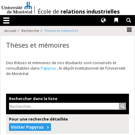
Passer
au
/
École de
relations industrielles
contenu
Langues
Liens 
R
Menu
N
Accueil
Recherche
Thèses et mémoires
Thèses et mémoires
Des thèses et mémoires de nos étudiants sont conservés et
consultables dans
Papyrus
, le dépôt institutionnel de l’Université
de Montréal.
Rechercher dans la liste
Recher
Pour une recherche détaillée
Visiter Papyrus