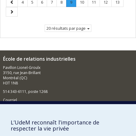
Page
Page
Page
Page
Page
Page
Page
.
Page
Page
Page
Page
4
5
6
7
8
9
10
11
12
13
précédente
Page
Page
courante.
suivante
20 résultats par page
École de relations industrielles
Pavillon Lionel-Groulx
3150, rue Jean-Brillant
Montréal (QC)
H3T 1N8
514 343-6111, poste 1268
Courriel
Nouvelles et événements
Comment soutenir l'École?
L’UdeM reconnaît l’importance de
respecter la vie privée
BESOIN D'AIDE?