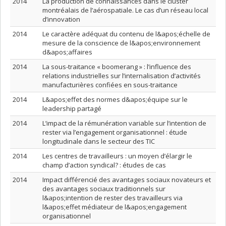
2014
La production de connaissances dans le cluster
montréalais de l’aérospatiale. Le cas d’un réseau local
d’innovation
2014
Le caractère adéquat du contenu de l&apos;échelle de
mesure de la conscience de l&apos;environnement
d&apos;affaires
2014
La sous-traitance « boomerang » : l’influence des
relations industrielles sur l’internalisation d’activités
manufacturières confiées en sous-traitance
2014
L&apos;effet des normes d&apos;équipe sur le
leadership partagé
2014
L’impact de la rémunération variable sur l’intention de
rester via l’engagement organisationnel : étude
longitudinale dans le secteur des TIC
2014
Les centres de travailleurs : un moyen d’élargir le
champ d’action syndical? : études de cas
2014
Impact différencié des avantages sociaux novateurs et
des avantages sociaux traditionnels sur
l&apos;intention de rester des travailleurs via
l&apos;effet médiateur de l&apos;engagement
organisationnel