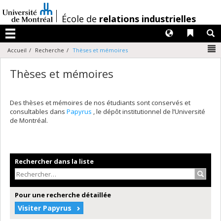
Passer
au
/
École de
relations industrielles
contenu
Langues
Liens 
R
Menu
N
Accueil
Recherche
Thèses et mémoires
Thèses et mémoires
Des thèses et mémoires de nos étudiants sont conservés et
consultables dans
Papyrus
, le dépôt institutionnel de l’Université
de Montréal.
Rechercher dans la liste
Recher
Pour une recherche détaillée
Visiter Papyrus