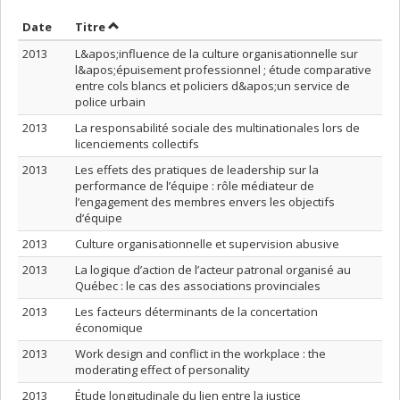
Trier par date en ordre décroissant
Trier par titre en ordre décroissant
Date
Titre
2013
L&apos;influence de la culture organisationnelle sur
l&apos;épuisement professionnel ; étude comparative
entre cols blancs et policiers d&apos;un service de
police urbain
2013
La responsabilité sociale des multinationales lors de
licenciements collectifs
2013
Les effets des pratiques de leadership sur la
performance de l’équipe : rôle médiateur de
l’engagement des membres envers les objectifs
d’équipe
2013
Culture organisationnelle et supervision abusive
2013
La logique d’action de l’acteur patronal organisé au
Québec : le cas des associations provinciales
2013
Les facteurs déterminants de la concertation
économique
2013
Work design and conflict in the workplace : the
moderating effect of personality
2013
Étude longitudinale du lien entre la justice