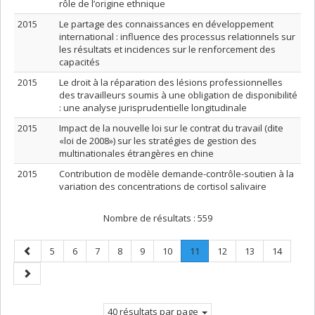
rôle de l’origine ethnique
2015
Le partage des connaissances en développement
international : influence des processus relationnels sur
les résultats et incidences sur le renforcement des
capacités
2015
Le droit à la réparation des lésions professionnelles
des travailleurs soumis à une obligation de disponibilité
: une analyse jurisprudentielle longitudinale
2015
Impact de la nouvelle loi sur le contrat du travail (dite
«loi de 2008») sur les stratégies de gestion des
multinationales étrangères en chine
2015
Contribution de modèle demande-contrôle-soutien à la
variation des concentrations de cortisol salivaire
Nombre de résultats :
559
Page
Page
Page
Page
Page
Page
Page
Page
.
Page
Page
Page
5
6
7
8
9
10
11
12
13
14
précédente
Page
Page
courante.
suivante
40 résultats par page