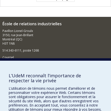
École de relations industrielles
Pavillon Lionel-Groulx
3150, rue Jean-Brillant
Montréal (QC)
H3T 1N8
514 343-6111, poste 1268
Courriel
Nouvelles et événements
Comment soutenir l'École?
L’UdeM reconnaît l’importance de
respecter la vie privée
BESOIN D'AIDE?
L’utilisation de témoins nous permet d’améliorer et de
Plan du site
personnaliser votre expérience Web. Certains témoins
Signaler une erreur
sont obligatoires pour assurer le fonctionnement et la
sécurité du site Web, alors que d’autres enregistrent vos
Accessibilité
préférences. En acceptant tout, vous consentez à notre
utilisation de témoins pour mieux répondre à vos besoins.