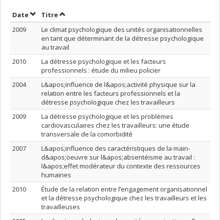
Trier par date en ordre croissant
Trier par titre en ordre croissant
Date
Titre
2009
Le climat psychologique des unités organisationnelles
en tant que déterminant de la détresse psychologique
au travail
2010
La détresse psychologique et les facteurs
professionnels : étude du milieu policier
2004
L&apos;influence de l&apos;activité physique sur la
relation entre les facteurs professionnels et la
détresse psychologique chez les travailleurs
2009
La détresse psychologique et les problèmes
cardiovasculaires chez les travailleurs: une étude
transversale de la comorbidité
2007
L&apos;influence des caractéristiques de la main-
d&apos;oeuvre sur l&apos;absentéisme au travail :
l&apos;effet modérateur du contexte des ressources
humaines
2010
Étude de la relation entre l’engagement organisationnel
et la détresse psychologique chez les travailleurs et les
travailleuses