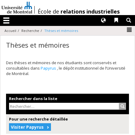
Passer
au
/
École de
relations industrielles
contenu
Langues
Liens 
R
Menu
N
Accueil
Recherche
Thèses et mémoires
Thèses et mémoires
Des thèses et mémoires de nos étudiants sont conservés et
consultables dans
Papyrus
, le dépôt institutionnel de l’Université
de Montréal.
Rechercher dans la liste
Recher
Pour une recherche détaillée
Visiter Papyrus