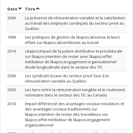
Trier par date en ordre décroissant
Trier par titre en ordre décroissant
Date
Titre
2006
La présence de rémunération variable et la satisfaction
au travail des employés syndiqués du secteur privé au
Québec
1999
Les politiques de gestion de l&apos;absence et leurs
effets sur l&apos;absentéisme au travail
2014
L&apos;impact de la justice distributive et procédurale
sur l&apos;intention de rester avec l&apos;effet
médiateur de l&apos;engagement organisationnel :
étude longitudinale dans le secteur des TIC
2006
Les syndicats locaux du secteur privé face à la
rémunération variable au Québec
2020
Les liens entre la rémunération tangible et le roulement
volontaire dans le secteur des TIC au Canada
2014
Impact différencié des avantages sociaux novateurs et
des avantages sociaux traditionnels sur
l&apos;intention de rester des travailleurs via
l&apos;effet médiateur de l&apos;engagement
organisationnel