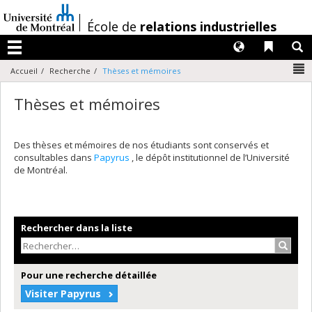
Passer
au
/
École de
relations industrielles
contenu
Langues
Liens 
R
Menu
N
Accueil
Recherche
Thèses et mémoires
Thèses et mémoires
Des thèses et mémoires de nos étudiants sont conservés et
consultables dans
Papyrus
, le dépôt institutionnel de l’Université
de Montréal.
Rechercher dans la liste
Recher
Pour une recherche détaillée
Visiter Papyrus