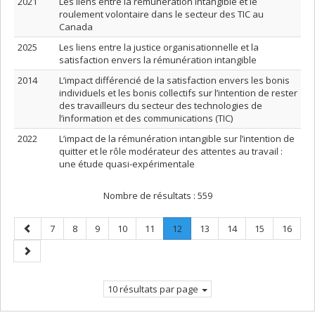
2021
Les liens entre la rémunération intangible et le
roulement volontaire dans le secteur des TIC au
Canada
2025
Les liens entre la justice organisationnelle et la
satisfaction envers la rémunération intangible
2014
L’impact différencié de la satisfaction envers les bonis
individuels et les bonis collectifs sur l’intention de rester
des travailleurs du secteur des technologies de
l’information et des communications (TIC)
2022
L’impact de la rémunération intangible sur l’intention de
quitter et le rôle modérateur des attentes au travail :
une étude quasi-expérimentale
Nombre de résultats :
559
Page
Page
Page
Page
Page
Page
Page
.
Page
Page
Page
Page
7
8
9
10
11
12
13
14
15
16
précédente
Page
Page
courante.
suivante
10 résultats par page