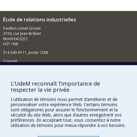
École de relations industrielles
Pavillon Lionel-Groulx
3150, rue Jean-Brillant
Montréal (QC)
H3T 1N8
514 343-6111, poste 1268
Courriel
Nouvelles et événements
Comment soutenir l'École?
L’UdeM reconnaît l’importance de
respecter la vie privée
BESOIN D'AIDE?
L’utilisation de témoins nous permet d’améliorer et de
Plan du site
personnaliser votre expérience Web. Certains témoins
Signaler une erreur
sont obligatoires pour assurer le fonctionnement et la
sécurité du site Web, alors que d’autres enregistrent vos
Accessibilité
préférences. En acceptant tout, vous consentez à notre
utilisation de témoins pour mieux répondre à vos besoins.
FACULTÉ DES ARTS ET DES SCIENCES