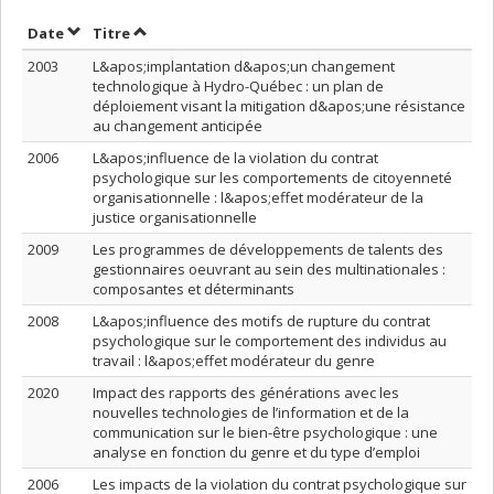
Trier par date en ordre décroissant
Trier par titre en ordre décroissant
Date
Titre
2003
L&apos;implantation d&apos;un changement
technologique à Hydro-Québec : un plan de
déploiement visant la mitigation d&apos;une résistance
au changement anticipée
2006
L&apos;influence de la violation du contrat
psychologique sur les comportements de citoyenneté
organisationnelle : l&apos;effet modérateur de la
justice organisationnelle
2009
Les programmes de développements de talents des
gestionnaires oeuvrant au sein des multinationales :
composantes et déterminants
2008
L&apos;influence des motifs de rupture du contrat
psychologique sur le comportement des individus au
travail : l&apos;effet modérateur du genre
2020
Impact des rapports des générations avec les
nouvelles technologies de l’information et de la
communication sur le bien-être psychologique : une
analyse en fonction du genre et du type d’emploi
2006
Les impacts de la violation du contrat psychologique sur