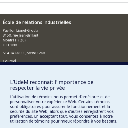
École de relations industrielles
Pavillon Lionel-Groulx
3150, rue Jean-Brillant
Montréal (QC)
H3T 1N8
514 343-6111, poste 1268
Courriel
Nouvelles et événements
Comment soutenir l'École?
L’UdeM reconnaît l’importance de
respecter la vie privée
BESOIN D'AIDE?
L’utilisation de témoins nous permet d’améliorer et de
Plan du site
personnaliser votre expérience Web. Certains témoins
Signaler une erreur
sont obligatoires pour assurer le fonctionnement et la
sécurité du site Web, alors que d’autres enregistrent vos
Accessibilité
préférences. En acceptant tout, vous consentez à notre
utilisation de témoins pour mieux répondre à vos besoins.
FACULTÉ DES ARTS ET DES SCIENCES