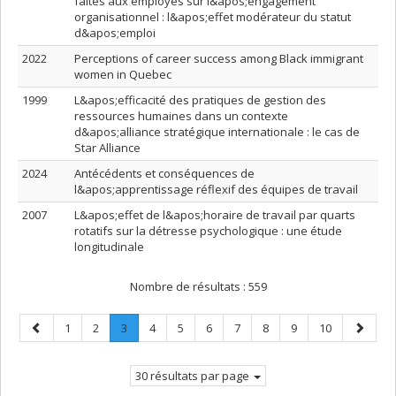
faites aux employés sur l&apos;engagement
organisationnel : l&apos;effet modérateur du statut
d&apos;emploi
2022
Perceptions of career success among Black immigrant
women in Quebec
1999
L&apos;efficacité des pratiques de gestion des
ressources humaines dans un contexte
d&apos;alliance stratégique internationale : le cas de
Star Alliance
2024
Antécédents et conséquences de
l&apos;apprentissage réflexif des équipes de travail
2007
L&apos;effet de l&apos;horaire de travail par quarts
rotatifs sur la détresse psychologique : une étude
longitudinale
Nombre de résultats :
559
Page
Page
Page
Page
.
Page
Page
Page
Page
Page
Page
Page
Page
1
2
3
4
5
6
7
8
9
10
précédente
Page
suivant
courante.
30 résultats par page