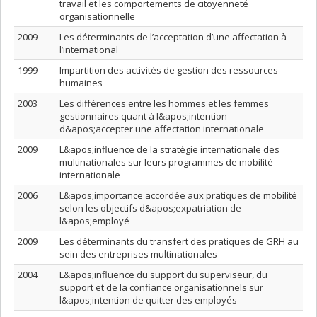
travail et les comportements de citoyenneté
organisationnelle
2009
Les déterminants de l’acceptation d’une affectation à
l’international
1999
Impartition des activités de gestion des ressources
humaines
2003
Les différences entre les hommes et les femmes
gestionnaires quant à l&apos;intention
d&apos;accepter une affectation internationale
2009
L&apos;influence de la stratégie internationale des
multinationales sur leurs programmes de mobilité
internationale
2006
L&apos;importance accordée aux pratiques de mobilité
selon les objectifs d&apos;expatriation de
l&apos;employé
2009
Les déterminants du transfert des pratiques de GRH au
sein des entreprises multinationales
2004
L&apos;influence du support du superviseur, du
support et de la confiance organisationnels sur
l&apos;intention de quitter des employés