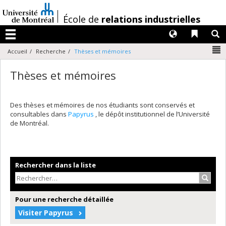
Passer
au
/
École de
relations industrielles
contenu
Langues
Liens 
R
Menu
N
Accueil
Recherche
Thèses et mémoires
Thèses et mémoires
Des thèses et mémoires de nos étudiants sont conservés et
consultables dans
Papyrus
, le dépôt institutionnel de l’Université
de Montréal.
Rechercher dans la liste
Recher
Pour une recherche détaillée
Visiter Papyrus