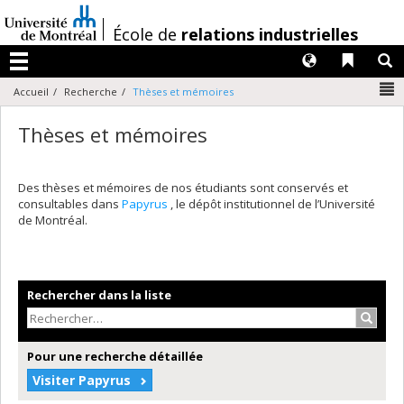
Passer
au
/
École de
relations industrielles
contenu
Langues
Liens 
R
Menu
N
Accueil
Recherche
Thèses et mémoires
Thèses et mémoires
Des thèses et mémoires de nos étudiants sont conservés et
consultables dans
Papyrus
, le dépôt institutionnel de l’Université
de Montréal.
Rechercher dans la liste
Recher
Pour une recherche détaillée
Visiter Papyrus