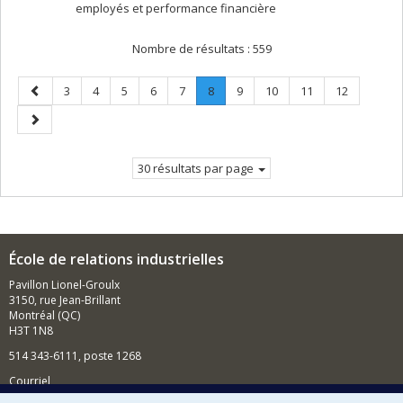
employés et performance financière
Nombre de résultats :
559
Page
Page
Page
Page
Page
Page
Page
.
Page
Page
Page
Page
3
4
5
6
7
8
9
10
11
12
précédente
Page
Page
courante.
suivante
30 résultats par page
École de relations industrielles
Pavillon Lionel-Groulx
3150, rue Jean-Brillant
Montréal (QC)
H3T 1N8
514 343-6111, poste 1268
Courriel