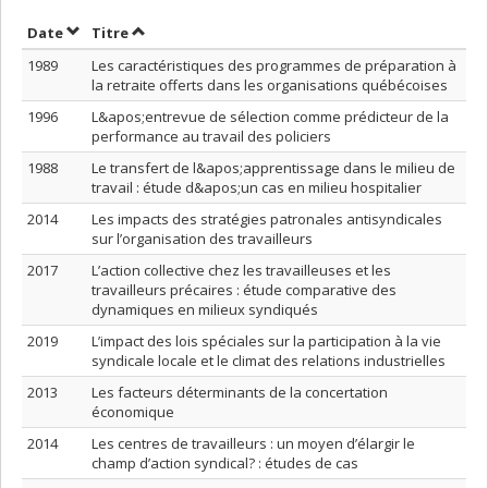
Trier par date en ordre décroissant
Trier par titre en ordre décroissant
Date
Titre
1989
Les caractéristiques des programmes de préparation à
la retraite offerts dans les organisations québécoises
1996
L&apos;entrevue de sélection comme prédicteur de la
performance au travail des policiers
1988
Le transfert de l&apos;apprentissage dans le milieu de
travail : étude d&apos;un cas en milieu hospitalier
2014
Les impacts des stratégies patronales antisyndicales
sur l’organisation des travailleurs
2017
L’action collective chez les travailleuses et les
travailleurs précaires : étude comparative des
dynamiques en milieux syndiqués
2019
L’impact des lois spéciales sur la participation à la vie
syndicale locale et le climat des relations industrielles
2013
Les facteurs déterminants de la concertation
économique
2014
Les centres de travailleurs : un moyen d’élargir le
champ d’action syndical? : études de cas