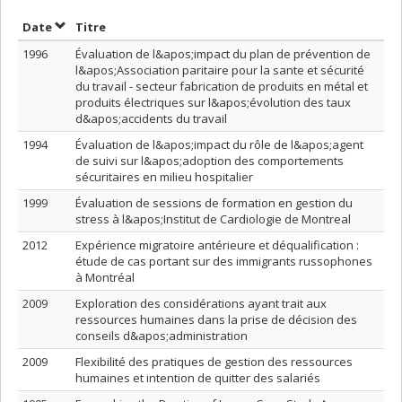
Trier par date en ordre croissant
Trier par titre en ordre croissant
Date
Titre
1996
Évaluation de l&apos;impact du plan de prévention de
l&apos;Association paritaire pour la sante et sécurité
du travail - secteur fabrication de produits en métal et
produits électriques sur l&apos;évolution des taux
d&apos;accidents du travail
1994
Évaluation de l&apos;impact du rôle de l&apos;agent
de suivi sur l&apos;adoption des comportements
sécuritaires en milieu hospitalier
1999
Évaluation de sessions de formation en gestion du
stress à l&apos;Institut de Cardiologie de Montreal
2012
Expérience migratoire antérieure et déqualification :
étude de cas portant sur des immigrants russophones
à Montréal
2009
Exploration des considérations ayant trait aux
ressources humaines dans la prise de décision des
conseils d&apos;administration
2009
Flexibilité des pratiques de gestion des ressources
humaines et intention de quitter des salariés