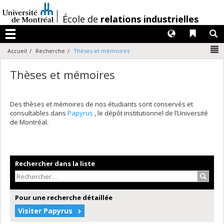
Passer
au
/
École de
relations industrielles
contenu
Langues
Liens 
R
Menu
N
Accueil
Recherche
Thèses et mémoires
Thèses et mémoires
Des thèses et mémoires de nos étudiants sont conservés et
consultables dans
Papyrus
, le dépôt institutionnel de l’Université
de Montréal.
Rechercher dans la liste
Recher
Pour une recherche détaillée
Visiter Papyrus