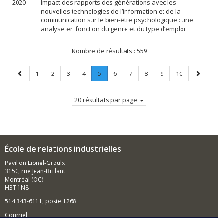
2020
Impact des rapports des générations avec les
nouvelles technologies de l’information et de la
communication sur le bien-être psychologique : une
analyse en fonction du genre et du type d’emploi
Nombre de résultats :
559
Page
Page
Page
Page
Page
Page
.
Page
Page
Page
Page
Page
Page
1
2
3
4
5
6
7
8
9
10
précédente
Page
suivant
courante.
20 résultats par page
École de relations industrielles
Pavillon Lionel-Groulx
3150, rue Jean-Brillant
Montréal (QC)
H3T 1N8
514 343-6111, poste 1268
Courriel