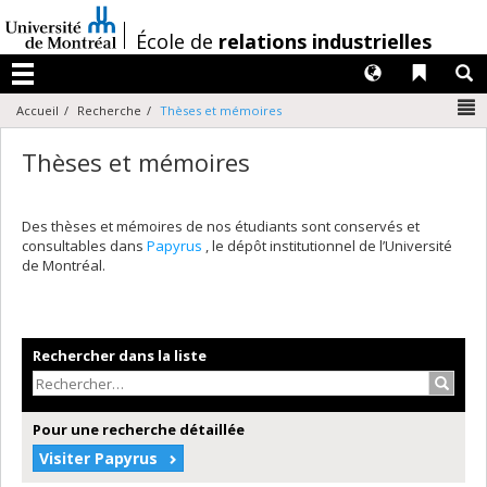
Passer
au
/
École de
relations industrielles
contenu
Langues
Liens 
R
Menu
N
Accueil
Recherche
Thèses et mémoires
Thèses et mémoires
Des thèses et mémoires de nos étudiants sont conservés et
consultables dans
Papyrus
, le dépôt institutionnel de l’Université
de Montréal.
Rechercher dans la liste
Recher
Pour une recherche détaillée
Visiter Papyrus