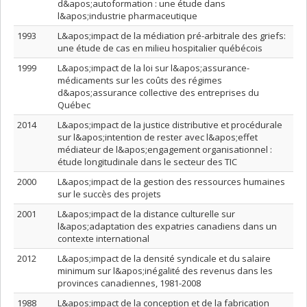
d&apos;autoformation : une étude dans
l&apos;industrie pharmaceutique
1993
L&apos;impact de la médiation pré-arbitrale des griefs:
une étude de cas en milieu hospitalier québécois
1999
L&apos;impact de la loi sur l&apos;assurance-
médicaments sur les coûts des régimes
d&apos;assurance collective des entreprises du
Québec
2014
L&apos;impact de la justice distributive et procédurale
sur l&apos;intention de rester avec l&apos;effet
médiateur de l&apos;engagement organisationnel :
étude longitudinale dans le secteur des TIC
2000
L&apos;impact de la gestion des ressources humaines
sur le succès des projets
2001
L&apos;impact de la distance culturelle sur
l&apos;adaptation des expatries canadiens dans un
contexte international
2012
L&apos;impact de la densité syndicale et du salaire
minimum sur l&apos;inégalité des revenus dans les
provinces canadiennes, 1981-2008
1988
L&apos;impact de la conception et de la fabrication