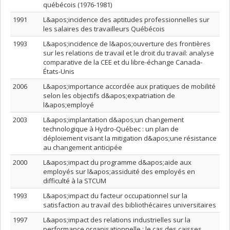
québécois (1976-1981)
1991
L&apos;incidence des aptitudes professionnelles sur
les salaires des travailleurs Québécois
1993
L&apos;incidence de l&apos;ouverture des frontières
sur les relations de travail et le droit du travail: analyse
comparative de la CEE et du libre-échange Canada-
États-Unis
2006
L&apos;importance accordée aux pratiques de mobilité
selon les objectifs d&apos;expatriation de
l&apos;employé
2003
L&apos;implantation d&apos;un changement
technologique à Hydro-Québec : un plan de
déploiement visant la mitigation d&apos;une résistance
au changement anticipée
2000
L&apos;impact du programme d&apos;aide aux
employés sur l&apos;assiduité des employés en
difficulté à la STCUM
1993
L&apos;impact du facteur occupationnel sur la
satisfaction au travail des bibliothécaires universitaires
1997
L&apos;impact des relations industrielles sur la
performance organisationnelle : le cas des caisses