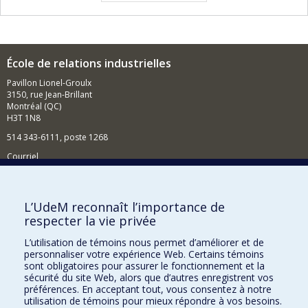
École de relations industrielles
Pavillon Lionel-Groulx
3150, rue Jean-Brillant
Montréal (QC)
H3T 1N8
514 343-6111, poste 1268
Courriel
Nouvelles et événements
Comment soutenir l'École?
L’UdeM reconnaît l’importance de
respecter la vie privée
BESOIN D'AIDE?
L’utilisation de témoins nous permet d’améliorer et de
Plan du site
personnaliser votre expérience Web. Certains témoins
Signaler une erreur
sont obligatoires pour assurer le fonctionnement et la
sécurité du site Web, alors que d’autres enregistrent vos
Accessibilité
préférences. En acceptant tout, vous consentez à notre
utilisation de témoins pour mieux répondre à vos besoins.
FACULTÉ DES ARTS ET DES SCIENCES