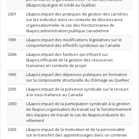
d&apos;épargne et crédit au Québec
2001
L&apos;impact des pratiques de gestion des carrières
sur les individus dans un contexte de décroissance
organisationnelle: le cas des fonctionnaires de
l&apos;administration publique canadienne
1995
L&apos;impact des modifications législatives sur le
comportement des effectifs syndicaux au Canada
2006
L&apos;impact des facteurs qui influent sur
l&apos;efficacité de la gestion des ressources
humaines en contexte de projet
1993
L&apos;impact des dépenses publiques en formation
sur la composante structurelle du chômage au Québec
2005
L&apos;impact de la présence syndicale sur le recours
à la sous-traitance au Canada
2000
L&apos;impact de la participation syndicale à la gestion
de l&apos;organisation du travail sur le fonctionnement
des équipes de travail: le cas de l&apos;industrie du
vêtement
2003
L&apos;impact de la motivation et de la personnalité
sur le transfert des apprentissages dans un contexte