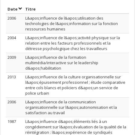
Trier par date en ordre décroissant
Trier par titre en ordre décroissant
Date
Titre
2006
L&apos;influence de l&apos;utilisation des
technologies de l&apos;information sur la fonction
ressources humaines
2004
L&apos;influence de l&apos;activité physique sur la
relation entre les facteurs professionnels et la
détresse psychologique chez les travailleurs
2009
L&apos;influence de la formation
multimédia/interactive sur le leadership
d&apos;habilitation
2013
L&apos;influence de la culture organisationnelle sur
l&apos;épuisement professionnel ; étude comparative
entre cols blancs et policiers d&apos;un service de
police urbain
2006
L&apos;influence de la communication
organisationnelle sur l&apos;autonomisation et la
satisfaction au travail
1987
L&apos;influence d&apos;éléments liés à un
congédiement sur l&apos;évaluation de la qualité de la
réintégration : l&apos;expérience de syndiqués