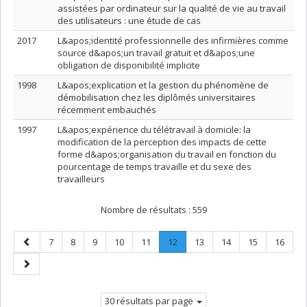
assistées par ordinateur sur la qualité de vie au travail
des utilisateurs : une étude de cas
2017
L&apos;identité professionnelle des infirmières comme
source d&apos;un travail gratuit et d&apos;une
obligation de disponibilité implicite
1998
L&apos;explication et la gestion du phénomène de
démobilisation chez les diplômés universitaires
récemment embauchés
1997
L&apos;expérience du télétravail à domicile: la
modification de la perception des impacts de cette
forme d&apos;organisation du travail en fonction du
pourcentage de temps travaille et du sexe des
travailleurs
Nombre de résultats :
559
Page
Page
Page
Page
Page
Page
Page
.
Page
Page
Page
Page
7
8
9
10
11
12
13
14
15
16
précédente
Page
Page
courante.
suivante
30 résultats par page