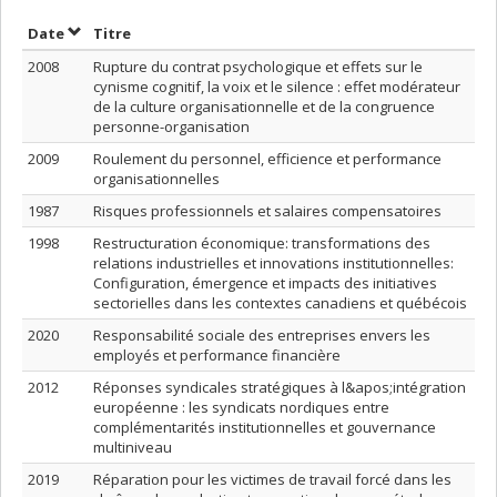
Trier par date en ordre décroissant
Trier par titre en ordre décroissant
Date
Titre
2008
Rupture du contrat psychologique et effets sur le
cynisme cognitif, la voix et le silence : effet modérateur
de la culture organisationnelle et de la congruence
personne-organisation
2009
Roulement du personnel, efficience et performance
organisationnelles
1987
Risques professionnels et salaires compensatoires
1998
Restructuration économique: transformations des
relations industrielles et innovations institutionnelles:
Configuration, émergence et impacts des initiatives
sectorielles dans les contextes canadiens et québécois
2020
Responsabilité sociale des entreprises envers les
employés et performance financière
2012
Réponses syndicales stratégiques à l&apos;intégration
européenne : les syndicats nordiques entre
complémentarités institutionnelles et gouvernance
multiniveau
2019
Réparation pour les victimes de travail forcé dans les