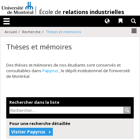
Passer
au
/
École de
relations industrielles
contenu
Langues
Liens 
R
Menu
N
Accueil
Recherche
Thèses et mémoires
Thèses et mémoires
Des thèses et mémoires de nos étudiants sont conservés et
consultables dans
Papyrus
, le dépôt institutionnel de l’Université
de Montréal.
Rechercher dans la liste
Recher
Pour une recherche détaillée
Visiter Papyrus