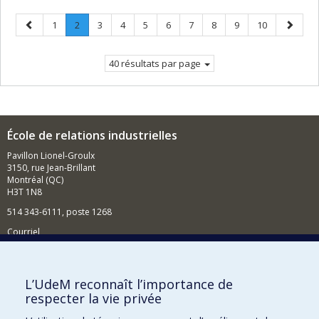
Page
Page
Page
.
Page
Page
Page
Page
Page
Page
Page
Page
Page
1
2
3
4
5
6
7
8
9
10
précédente
Page
suivant
courante.
40 résultats par page
École de relations industrielles
Pavillon Lionel-Groulx
3150, rue Jean-Brillant
Montréal (QC)
H3T 1N8
514 343-6111, poste 1268
Courriel
Nouvelles et événements
Comment soutenir l'École?
L’UdeM reconnaît l’importance de
respecter la vie privée
BESOIN D'AIDE?