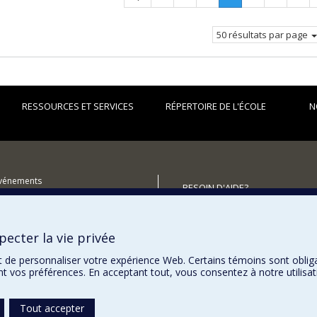
précédente
Page
courante.
50 résultats par page
RESSOURCES ET SERVICES
RÉPERTOIRE DE L'ÉCOLE
N
événements
BESOIN D'AIDE?
utenir l'École?
Plan du site
Signaler une erreur
ecter la vie privée
Accessibilité
t de personnaliser votre expérience Web. Certains témoins sont oblig
ent vos préférences. En acceptant tout, vous consentez à notre utili
Tout accepter