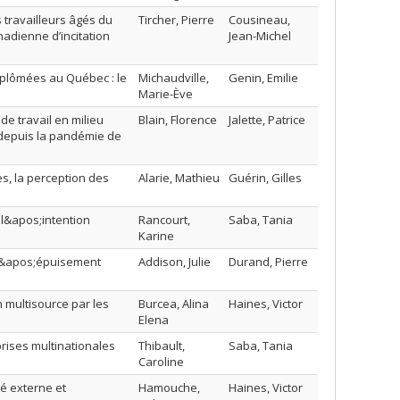
s travailleurs âgés du
Tircher, Pierre
Cousineau,
adienne d’incitation
Jean-Michel
diplômées au Québec : le
Michaudville,
Genin, Emilie
Marie-Ève
de travail en milieu
Blain, Florence
Jalette, Patrice
t depuis la pandémie de
s, la perception des
Alarie, Mathieu
Guérin, Gilles
 l&apos;intention
Rancourt,
Saba, Tania
Karine
 l&apos;épuisement
Addison, Julie
Durand, Pierre
 multisource par les
Burcea, Alina
Haines, Victor
Elena
rises multinationales
Thibault,
Saba, Tania
Caroline
té externe et
Hamouche,
Haines, Victor