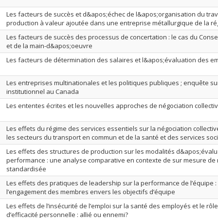
Les facteurs de succès et d&apos;échec de l&apos;organisation du trava
production à valeur ajoutée dans une entreprise métallurgique de la ré
Les facteurs de succès des processus de concertation : le cas du Conseil
et de la main-d&apos;oeuvre
Les facteurs de détermination des salaires et l&apos;évaluation des e
Les entreprises multinationales et les politiques publiques ; enquête 
institutionnel au Canada
Les ententes écrites et les nouvelles approches de négociation collecti
Les effets du régime des services essentiels sur la négociation collecti
les secteurs du transport en commun et de la santé et des services soc
Les effets des structures de production sur les modalités d&apos;évalu
performance : une analyse comparative en contexte de sur mesure de 
standardisée
Les effets des pratiques de leadership sur la performance de l’équipe :
l’engagement des membres envers les objectifs d’équipe
Les effets de l’insécurité de l’emploi sur la santé des employés et le rô
d’efficacité personnelle : allié ou ennemi?