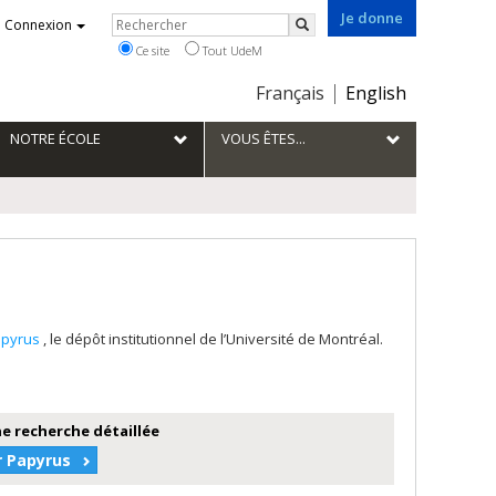
Je donne
Rechercher
Connexion
Rechercher
Ce site
Tout UdeM
Choix
Français
English
de
la
NOTRE ÉCOLE
VOUS ÊTES...
langue
apyrus
, le dépôt institutionnel de l’Université de Montréal.
e recherche détaillée
r Papyrus