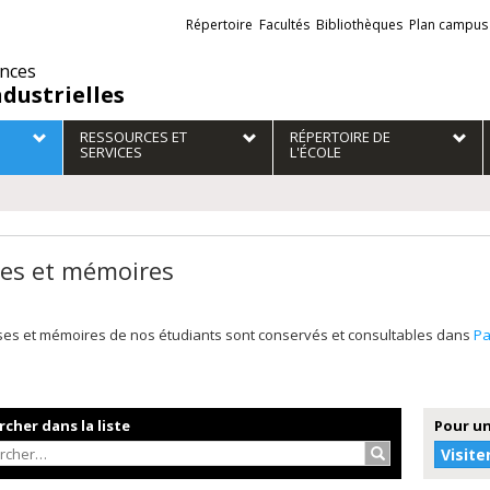
Liens
Répertoire
Facultés
Bibliothèques
Plan campus
externes
ences
ndustrielles
RESSOURCES ET
RÉPERTOIRE DE
SERVICES
L'ÉCOLE
es et mémoires
ses et mémoires de nos étudiants sont conservés et consultables dans
P
cher dans la liste
Pour un
Rechercher…
Visite