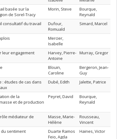
Isabelle
Mélanie
il basée sur la
Morin, Steve
Bourque,
gion de Sorel-Tracy
Reynald
 consultatif du travail
Dufour,
Simard, Marcel
Romuald
mplois
Mercier,
Isabelle
sur leur engagement
Harvey, Pierre-
Murray, Gregor
Antoine
ve
Blouin,
Bergeron, Jean-
Caroline
Guy
ve : études de cas dans
Dubé, Edith
Jalette, Patrice
iaux
ation de la
Peyret, David
Bourque,
masse et de production
Reynald
 rôle médiateur de
Masse, Marie-
Rousseau,
Hélène
Vincent
le du sentiment
Duarte Ramos
Haines, Victor
Feio, Agda