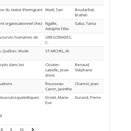
ur du statut d’immigrant
Madi, Sari
Boudarbat,
Brahim
nt organisationnel chez
Ngalle,
Saba, Tania
Adolphe Félix
essources humaines de
GREGORIADES,
C.
du Québec: étude
ST-MICHEL, M.
oyés dans les
Cloutier-
Renaud,
Labelle, Josie-
Stéphane
Anne
sations
Rousseau
Charest, Jean
Caron, Jacinthe
 musculosquelettiques
Drolet, Marie-
Durand, Pierre
Ève
9
Page
Page
Page
Page
8
9
10