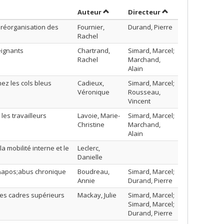
Trier par auteur en ordre décroissa
par contributeur 
Auteur
Directeur
a réorganisation des
Fournier,
Durand, Pierre
Rachel
eignants
Chartrand,
Simard, Marcel;
Rachel
Marchand,
Alain
ez les cols bleus
Cadieux,
Simard, Marcel;
Véronique
Rousseau,
Vincent
les travailleurs
Lavoie, Marie-
Simard, Marcel;
Christine
Marchand,
Alain
a mobilité interne et le
Leclerc,
Danielle
l&apos;abus chronique
Boudreau,
Simard, Marcel;
Annie
Durand, Pierre
les cadres supérieurs
Mackay, Julie
Simard, Marcel;
Simard, Marcel;
Durand, Pierre