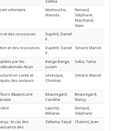
Salima
part volontaire
Merkouche,
Renaud,
Wassila
Stéphane;
Marchand,
Alain
on et des ressources
Dupéré, Daniel
P.
tion et des ressources
Dupéré, Daniel
Simard, Marcel
P.
optées par les
Banga Banga,
Saba, Tania
multinationale Alcan
Lucien
ucturel en santé et
Lévesque,
Simard, Marcel
diqués des secteurs
Christian
auffeurs d&apos;une
Beauregard,
Beauregard,
Canada
Caroline
Nancy
ncière
Laporte,
Renaud,
Mélanie
Stéphane
rçu : le cas des
Zellama, Faiçal
Charest, Jean
nnaissance des