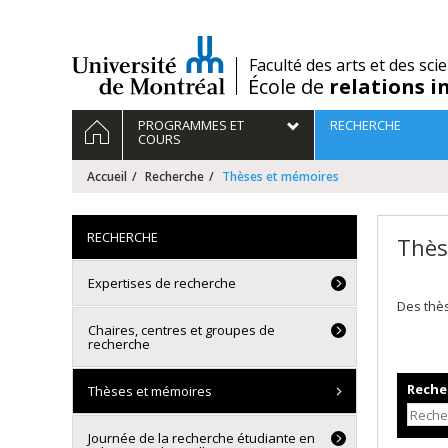
Passer
au
contenu
/
Faculté des arts et des sci
École de
relations i
Navigation
ACCUEIL
PROGRAMMES ET
RECHERCHE
principale
COURS
Accueil
Recherche
Thèses et mémoires
RECHERCHE
Thès
Expertises de recherche
Des thè
Chaires, centres et groupes de
recherche
Recher
Thèses et mémoires
Journée de la recherche étudiante en