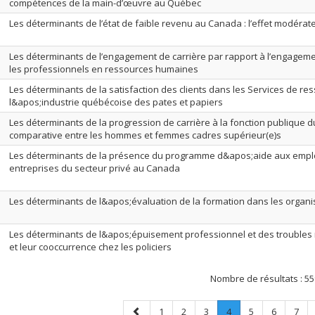
compétences de la main-d’œuvre au Québec
Les déterminants de l’état de faible revenu au Canada : l’effet modérate
Les déterminants de l’engagement de carrière par rapport à l’engageme
les professionnels en ressources humaines
Les déterminants de la satisfaction des clients dans les Services de r
l&apos;industrie québécoise des pates et papiers
Les déterminants de la progression de carrière à la fonction publique 
comparative entre les hommes et femmes cadres supérieur(e)s
Les déterminants de la présence du programme d&apos;aide aux empl
entreprises du secteur privé au Canada
Les déterminants de l&apos;évaluation de la formation dans les organi
Les déterminants de l&apos;épuisement professionnel et des troubles
et leur cooccurrence chez les policiers
Nombre de résultats :
55
Page
Page
Page
Page
Page
.
Page
Page
Page
1
2
3
4
5
6
7