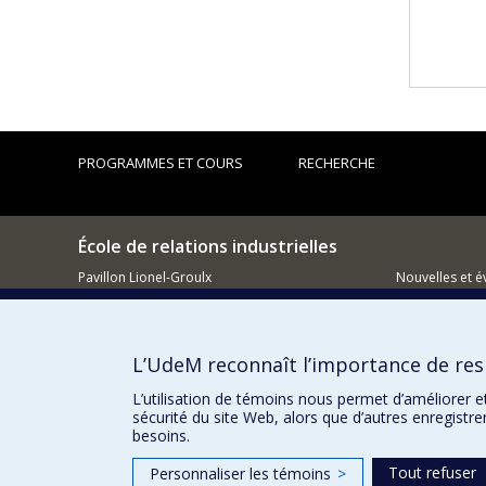
PROGRAMMES ET COURS
RECHERCHE
École de relations industrielles
Pavillon Lionel-Groulx
Nouvelles et 
3150, rue Jean-Brillant
Montréal (QC)
Comment so
H3T 1N8
L’UdeM reconnaît l’importance de resp
514 343-6111, poste 1268
Courriel
L’utilisation de témoins nous permet d’améliorer e
sécurité du site Web, alors que d’autres enregistr
besoins.
Tout refuser
Personnaliser les témoins
>