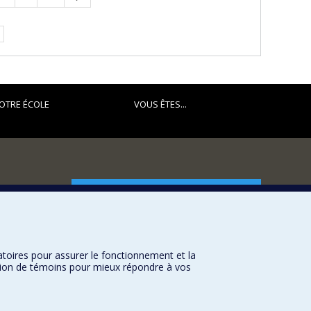
suivante
OTRE ÉCOLE
VOUS ÊTES...
FACULTÉ DES ARTS ET DES SCIENCES
Nos départements et écoles
Nos centres d'études
atoires pour assurer le fonctionnement et la
Nos programmes et cours
sation de témoins pour mieux répondre à vos