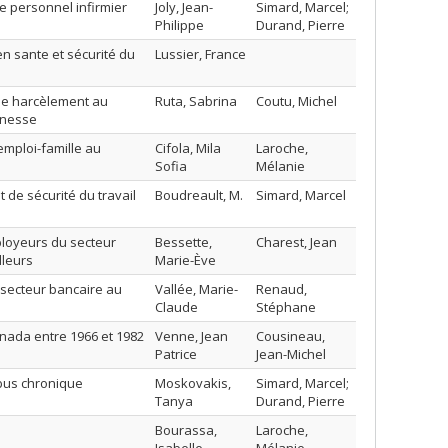
e personnel infirmier
Joly, Jean-
Simard, Marcel;
Philippe
Durand, Pierre
en sante et sécurité du
Lussier, France
 de harcèlement au
Ruta, Sabrina
Coutu, Michel
eunesse
emploi-famille au
Cifola, Mila
Laroche,
Sofia
Mélanie
 de sécurité du travail
Boudreault, M.
Simard, Marcel
ployeurs du secteur
Bessette,
Charest, Jean
lleurs
Marie-Ève
e secteur bancaire au
Vallée, Marie-
Renaud,
Claude
Stéphane
Canada entre 1966 et 1982
Venne, Jean
Cousineau,
Patrice
Jean-Michel
abus chronique
Moskovakis,
Simard, Marcel;
Tanya
Durand, Pierre
Bourassa,
Laroche,