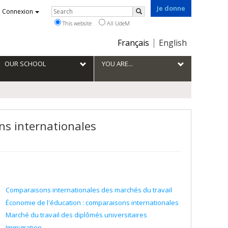
Je donne
Rechercher
Connexion
Search
This website
All UdeM
Choix
Français
English
de
la
OUR SCHOOL
YOU ARE...
langue
ns internationales
Comparaisons internationales des marchés du travail
Économie de l'éducation : comparaisons internationales
Marché du travail des diplômés universitaires
Immigration