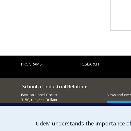
PROGRAMS
RESEARCH
School of Industrial Relations
Pavillon Lionel-Groulx
News and event
3150, rue Jean-Brillant
Montréal (QC)
Supporting
H3T 1N8
514 343-5845
UdeM understands the importance of
E-mail