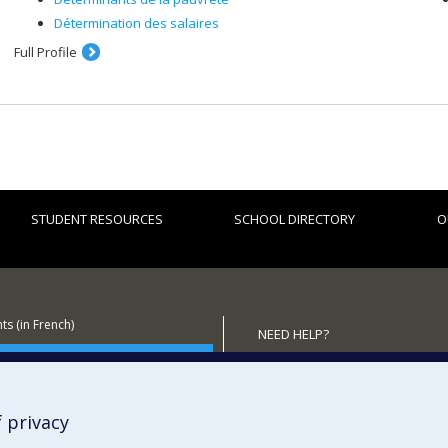
Détermination des salaires
Full Profile
STUDENT RESOURCES
SCHOOL DIRECTORY
O
s (in French)
NEED HELP?
 the School
Sitemap
Report a problem
Accessibility
 privacy