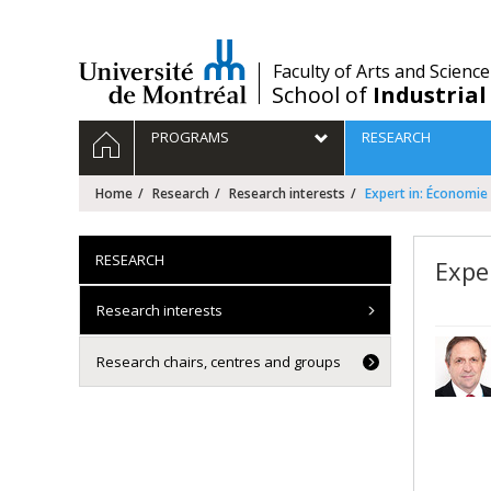
Passer
au
contenu
/
Faculty of Arts and Science
School of
Industrial
Navigation
HOME
PROGRAMS
RESEARCH
principale
Home
Research
Research interests
Expert in: Économie
RESEARCH
Expe
Research interests
Research chairs, centres and groups