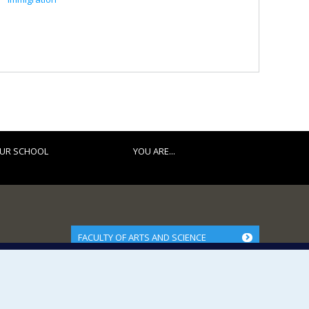
UR SCHOOL
YOU ARE...
FACULTY OF ARTS AND SCIENCE
Our Departments and Schools
Our Centres
Programs and Courses in our Faculty