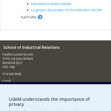
Articulations emploi-famille
La gestion des projets d'informatisation des RH
Full Profile
School of Industrial Relations
Pavillon Lionel-Groulx
3150, rue Jean-Brillant
Montréal (QC)
H3T 1N8
514 343-5845
E-mail
News and events (in French)
Supporting the School
UdeM understands the importance of
privacy
NEED HELP?