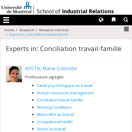
Passer
au
/
School of
Industrial Relations
contenu
Langues
Liens 
R
Menu
N
Home
Research
Research interests
Experts in: Conciliation travail-famille
Experts in: Conciliation travail-famille
AFOTA, Marie-Colombe
Professeure agrégée
Santé psychologique au travail
Human resources management
Conciliation travail-famille
Working Conditions
Mieux-être au travail
Occupational health
Stress au travail