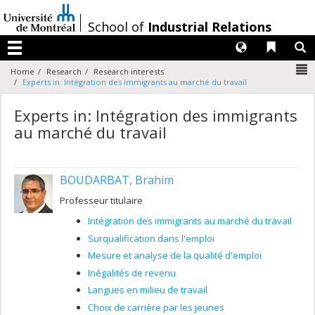
Passer
au
/
School of
Industrial Relations
contenu
Langues
Liens 
R
Menu
N
Home
Research
Research interests
Experts in: Intégration des immigrants au marché du travail
Experts in: Intégration des immigrants
au marché du travail
BOUDARBAT, Brahim
Professeur titulaire
Intégration des immigrants au marché du travail
Surqualification dans l'emploi
Mesure et analyse de la qualité d'emploi
Inégalités de revenu
Langues en milieu de travail
Choix de carrière par les jeunes