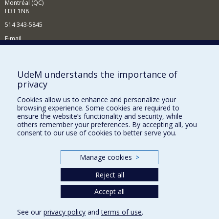
Montréal (QC)
H3T 1N8
514 343-5845
E-mail
News and events (in French)
Supporting the School
UdeM understands the importance of
privacy
NEED HELP?
Cookies allow us to enhance and personalize your
Sitemap
browsing experience. Some cookies are required to
Report a problem
ensure the website’s functionality and security, while
others remember your preferences. By accepting all, you
Accessibility
consent to our use of cookies to better serve you.
FACULTY OF ARTS AND SCIENCE
Manage cookies
>
Our Departments and Schools
Reject all
Our Centres
Programs and Courses in our Faculty
Accept all
See our
privacy policy
and
terms of use
.