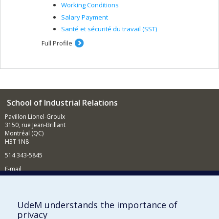
Working Conditions
Salary Payment
Santé et sécurité du travail (SST)
Full Profile
School of Industrial Relations
Pavillon Lionel-Groulx
3150, rue Jean-Brillant
Montréal (QC)
H3T 1N8
514 343-5845
E-mail
News and events (in French)
Supporting the School
UdeM understands the importance of
privacy
NEED HELP?