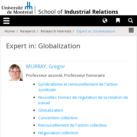
Passer
au
/
School of
Industrial Relations
contenu
Langues
Liens 
R
Menu
N
Home
Research
Research interests
Expert in: Globalization
Expert in: Globalization
MURRAY, Gregor
Professeur associé, Professeur honoraire
Syndicalisme et renouvellement de l'action
syndicale
Nouvelles formes de régulation de la relation de
travail
Globalization
Convention collective
Renouvellement de l'action collective
Négociation collective