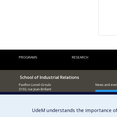
PROGRAMS
RESEARCH
School of Industrial Relations
Pavillon Lionel-Groulx
News and event
3150, rue Jean-Brillant
Montréal (QC)
Supporting
H3T 1N8
514 343-5845
UdeM understands the importance of
E-mail