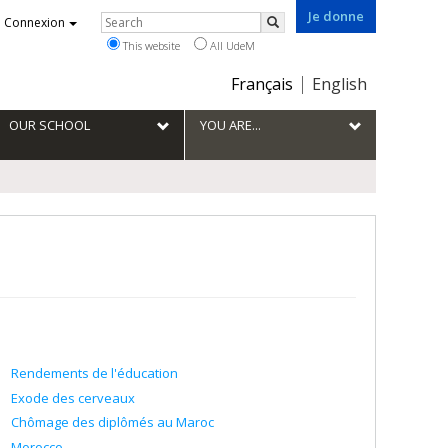
Je donne
Rechercher
Connexion
Search
This website
All UdeM
Choix
Français
English
de
la
OUR SCHOOL
YOU ARE...
langue
Rendements de l'éducation
Exode des cerveaux
Chômage des diplômés au Maroc
Morocco