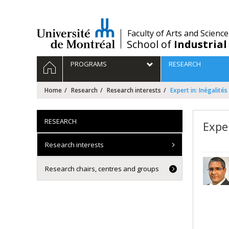
Passer
au
contenu
/
Faculty of Arts and Science
School of
Industrial
Navigation
HOME
PROGRAMS
RESEARCH
principale
Home
Research
Research interests
Expert in: Inégalité
RESEARCH
Exper
Research interests
Research chairs, centres and groups