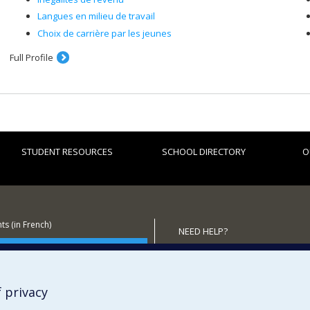
Langues en milieu de travail
Choix de carrière par les jeunes
Full Profile
STUDENT RESOURCES
SCHOOL DIRECTORY
O
s (in French)
NEED HELP?
 the School
Sitemap
Report a problem
Accessibility
 privacy