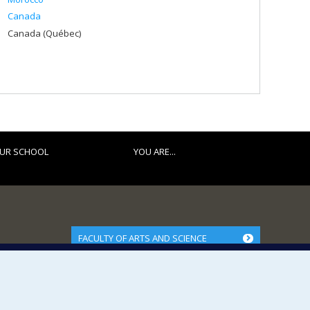
Canada
Canada (Québec)
UR SCHOOL
YOU ARE...
FACULTY OF ARTS AND SCIENCE
Our Departments and Schools
Our Centres
Programs and Courses in our Faculty