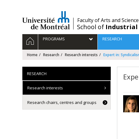
Passer
au
contenu
/
Faculty of Arts and Science
School of
Industrial
Navigation
HOME
PROGRAMS
RESEARCH
principale
Home
Research
Research interests
Expert in: Syndicalis
RESEARCH
Exper
Research interests
Research chairs, centres and groups