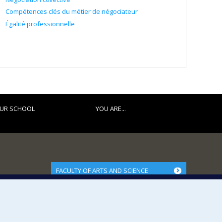
Compétences clés du métier de négociateur
Égalité professionnelle
UR SCHOOL
YOU ARE...
FACULTY OF ARTS AND SCIENCE
Our Departments and Schools
Our Centres
Programs and Courses in our Faculty