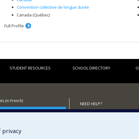
Convention collective de longue durée
Canada (Québec)
Full Profile
STUDENT RESOURCES
SCHOOL DIRECTORY
O
s (in French)
NEED HELP?
 the School
Sitemap
Report a problem
Accessibility
 privacy