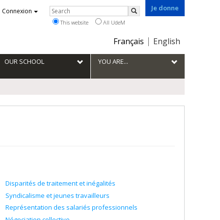
Je donne
Rechercher
Connexion
Search
This website
All UdeM
Choix
Français
English
de
la
OUR SCHOOL
YOU ARE...
langue
Disparités de traitement et inégalités
Syndicalisme et jeunes travailleurs
Représentation des salariés professionnels
Négociation collective