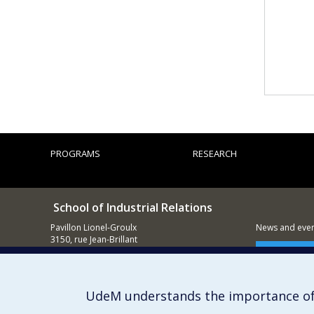
PROGRAMS
RESEARCH
School of Industrial Relations
Pavillon Lionel-Groulx
News and event
3150, rue Jean-Brillant
Montréal (QC)
Supporting
H3T 1N8
514 343-5845
UdeM understands the importance of
E-mail