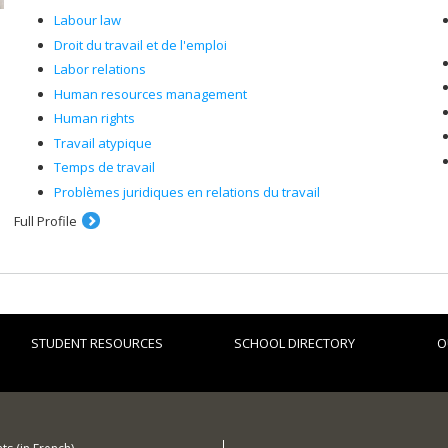
Labour law
Droit du travail et de l'emploi
Labor relations
Human resources management
Human rights
Travail atypique
Temps de travail
Problèmes juridiques en relations du travail
Full Profile
STUDENT RESOURCES
SCHOOL DIRECTORY
O