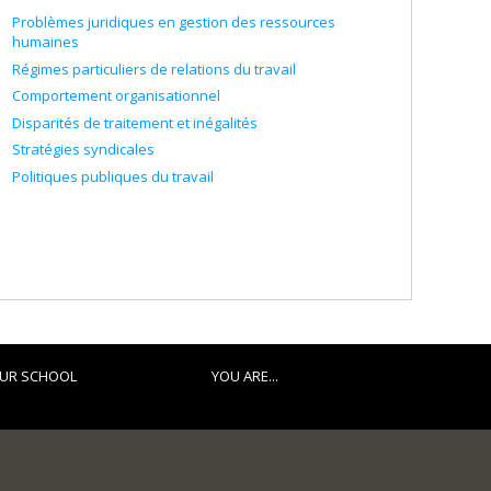
Problèmes juridiques en gestion des ressources
humaines
Régimes particuliers de relations du travail
Comportement organisationnel
Disparités de traitement et inégalités
Stratégies syndicales
Politiques publiques du travail
UR SCHOOL
YOU ARE...