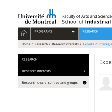
Passer
au
contenu
/
Faculty of Arts and Science
School of
Industrial
Navigation
HOME
PROGRAMS
RESEARCH
principale
Home
Research
Research interests
Experts in: Stratégi
RESEARCH
Exper
Research interests
Research chairs, centres and groups