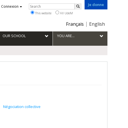
Je donne
Rechercher
Connexion
Search
This website
All UdeM
Choix
Français
English
de
la
OUR SCHOOL
YOU ARE...
langue
Négociation collective