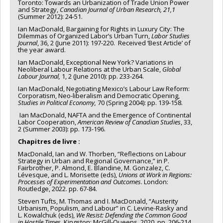
Toronto: Towards an Urbanization of Trade Union Power
and Strategy,
Canadian Journal of Urban Research, 21,1
(Summer 2012): 24-51.
Ian MacDonald, Bargaining for Rights in Luxury City: The
Dilemmas of Organized Labor’s Urban Turn,
Labor Studies
Journal
, 36, 2 (June 2011): 197-220. Received ‘Best Article’ of
the year award.
Ian MacDonald, Exceptional New York? Variations in
Neoliberal Labour Relations at the Urban Scale,
Global
Labour Journal,
1, 2 (June 2010): pp. 233-264.
Ian MacDonald, Negotiating Mexico’s Labour Law Reform:
Corporatism, Neo-liberalism and Democratic Opening,
Studies in Political Economy,
70 (Spring 2004): pp. 139-158.
Ian MacDonald, NAFTA and the Emergence of Continental
Labor Cooperation,
American Review of Canadian Studies
, 33,
2 (Summer 2003): pp. 173-196.
Chapitres de livre :
MacDonald, Ian and W. Thorben, “Reflections on Labour
Strategy in Urban and Regional Governance,” in P.
Fairbrother, P. Almond, E. Blandine, M. Gonzalez, C.
Lévesque, and L. Morisette (eds),
Unions at Work in Regions:
Processes of Experimentation and Outcomes
. London:
Routledge, 2022. pp. 67-84.
Steven Tufts, M. Thomas and I. MacDonald, “Austerity
Urbanism, Populism, and Labour” in C. Levine-Rasky and
L. Kowalchuk (eds),
We Resist: Defending the Common Good
in Hostile
Times.
Kingston: McGill-Queens, 2020. pp. 206-214.