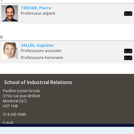
TIRCHER
Pierre
Professeur adjoint
pierr
V
VALLÉE
Guylaine
Professeure associée
guyla
Professeure honoraire
guyla
School of Industrial Relations
Pavillon Lionel-Groulx
3150, rue Jean-Brillant
Montréal (QC)
H3T 1N8
514 343-5845
E-mail
News and events (in French)