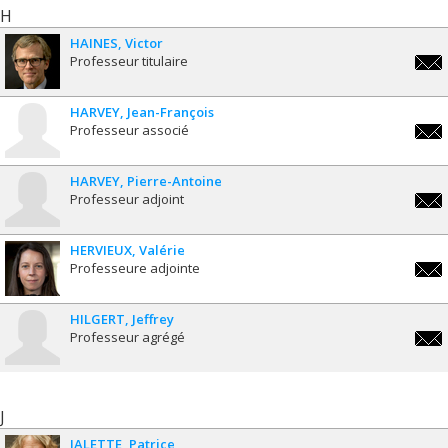
H
HAINES
Victor
Professeur titulaire
victo
HARVEY
Jean-François
Professeur associé
jean-
fran
HARVEY
Pierre-Antoine
Professeur adjoint
pa.h
HERVIEUX
Valérie
Professeure adjointe
valer
HILGERT
Jeffrey
Professeur agrégé
jeffr
J
JALETTE
Patrice