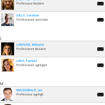
Professeur titulaire
patri
JOLLY
Caroline
Professeure associée
carol
L
LAROCHE
Mélanie
Professeure titulaire
melan
LIRIO
Pamela
Professeure agrégée
pamel
M
MACDONALD
Ian
Professeur agrégé
ian.