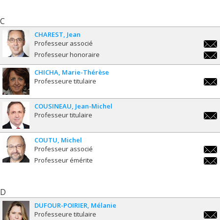
C
CHAREST
Jean
Professeur associé
jean
Professeur honoraire
jean
CHICHA
Marie-Thérèse
Professeure titulaire
marie
ther
COUSINEAU
Jean-Michel
Professeur titulaire
jean
COUTU
Michel
Professeur associé
mich
Professeur émérite
mich
D
DUFOUR-POIRIER
Mélanie
Professeure titulaire