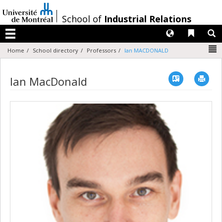
Passer
au
/
School of
Industrial Relations
contenu
Langues
Liens 
R
Menu
N
Home
School directory
Professors
Ian MACDONALD
Vcard
Imp
Ian MacDonald