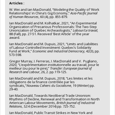
humaines du Canada
Articles :
Grant programs:
PVXXXXXX-Lettre d'intention
W. Wei and Ian MacDonald, “Modeling the Quality of ‘Work
Relationships’ in China’s Gig Economy,”
Asia-Pacific Journal
of Human Resources
, 60 (4), pp. 855-879.
Ian MacDonald and M. Kolhatkar, 2021, “An Experimental
Organization of Precarious Professionals: The Two-Step
Unionization of Quebec Archeaologists,”
Labour/Le travail,
88 (Fall), pp. 27-51. Received 'Best Article' of the year
award.
Ian MacDonald and M. Dupuis, 2021, “Limits and Liabilities
of Labour-Controlled Investment: Quebec’s Solidarity
Fund at Work,”
Economic and Industrial Democracy,
42(3), pp.
573-598.
Gregor Murray, I. Ferreras, I. MacDonald and V. Pugliano,
2020, “L’expérimentation institutionnelle au travail, pour le
meilleur (ou pour le pire),”
Transfer: European Journal of
Research and Labour
, 26, 2. pp.119-125.
Ian MacDonald and M. Dupuis, 2018, “Les limites et les
obligations de la finance contrôlée par les
syndicats
,
”
Nouveau Cahiers du Socialisme
, 19 (Winter) pp.
29-40.
Ian MacDonald, Towards Neoliberal Trade Unionism:
Rhythms of Decline, Renewal and Transformation in North
American Labour Movements,
British Journal of Industrial
Relations,
52:
4 (December 2014) pp. 725-752.
Ian MacDonald, Public Transit Strikes in New York and