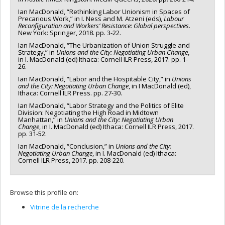
Ian MacDonald, “Rethinking Labor Unionism in Spaces of
Precarious Work,” in I. Ness and M. Atzeni (eds),
Labour
Reconfiguration and Workers’ Resistance: Global perspectives.
New York: Springer, 2018. pp. 3-22.
Ian MacDonald, “The Urbanization of Union Struggle and
Strategy,” in
Unions and the City: Negotiating Urban Change
,
in I. MacDonald (ed) Ithaca: Cornell ILR Press, 2017. pp. 1-
26.
Ian MacDonald, “Labor and the Hospitable City,” in
Unions
and the City: Negotiating Urban Change
, in I MacDonald (ed),
Ithaca: Cornell ILR Press. pp. 27-30.
Ian MacDonald, “Labor Strategy and the Politics of Elite
Division: Negotiating the High Road in Midtown
Manhattan,” in
Unions and the City: Negotiating Urban
Change
, in I. MacDonald (ed) Ithaca: Cornell ILR Press, 2017.
pp. 31-52.
Ian MacDonald, “Conclusion,” in
Unions and the City:
Negotiating Urban Change
, in I. MacDonald (ed) Ithaca:
Cornell ILR Press, 2017. pp. 208-220.
Browse this profile on:
Vitrine de la recherche