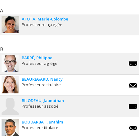
A
AFOTA
Marie-Colombe
Professeure agrégée
B
BARRÉ
Philippe
Professeur agrégé
phili
BEAUREGARD
Nancy
Professeure titulaire
nanc
BILODEAU
Jaunathan
Professeur associé
jaun
BOUDARBAT
Brahim
Professeur titulaire
brah