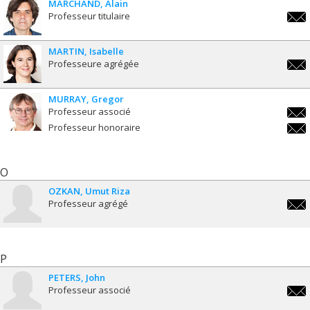
MARCHAND
Alain
Professeur titulaire
alai
MARTIN
Isabelle
Professeure agrégée
isabe
MURRAY
Gregor
Professeur associé
greg
Professeur honoraire
greg
O
OZKAN
Umut Riza
Professeur agrégé
umut
P
PETERS
John
Professeur associé
john