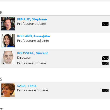
R
RENAUD
Stéphane
Professeur titulaire
step
ROLLAND
Anne-Julie
Professeure adjointe
ROUSSEAU
Vincent
Directeur
vinc
Professeur titulaire
vinc
S
SABA
Tania
Professeure titulaire
tani
T