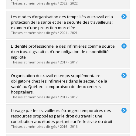
Lien vers le document dans Papyrus
Thèses et mémoires dirigés / 2022 - 2022
Graduate :
Jetté, Alexandre
Les modes d’organisation des temps liés au travail et la
Cycle :
Master's
protection de la santé et de la sécurité des travailleurs :
Grade :
M. Sc.
examen d’une protection morcelée
Lien vers le document dans Papyrus
Thèses et mémoires dirigés / 2021 - 2021
Graduate :
Poulin, Elizabeth
L'identité professionnelle des infirmières comme source
Cycle :
Master's
d'un travail gratuit et d'une obligation de disponibilité
Grade :
M. Sc.
implicite
Lien vers le document dans Papyrus
Thèses et mémoires dirigés / 2017 - 2017
Graduate :
Cyr, Alexandra
Organisation du travail et temps supplémentaire
Cycle :
Master's
obligatoire chez les infirmières dans le secteur de la
Grade :
M. Sc.
santé au Québec : comparaison de deux centres
Lien vers le document dans Papyrus
hospitaliers.
Thèses et mémoires dirigés / 2017 - 2017
Graduate :
Rossignol, Claudia
L’usage par les travailleurs étrangers temporaires des
Cycle :
Master's
ressources proposées par le droit du travail : une
Grade :
M. Sc.
contribution aux études portant sur l’effectivité du droit
Lien vers le document dans Papyrus
Thèses et mémoires dirigés / 2016 - 2016