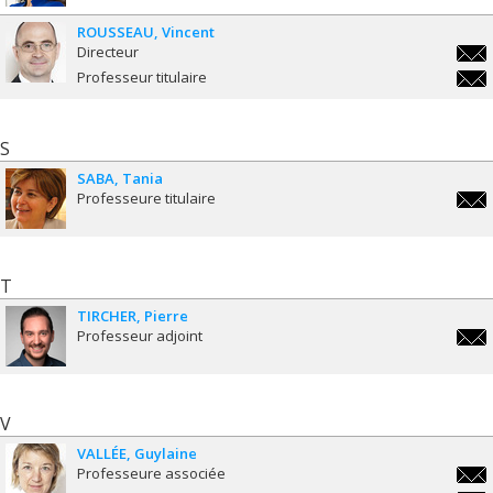
ROUSSEAU
Vincent
Directeur
vinc
Professeur titulaire
vinc
S
SABA
Tania
Professeure titulaire
tani
T
TIRCHER
Pierre
Professeur adjoint
pierr
V
VALLÉE
Guylaine
Professeure associée