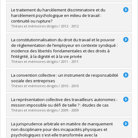
Lien vers le document dans Papyrus
Graduate :
Lapierre, Jean Marcel
Le traitement du harcèlement discriminatoire et du
Cycle :
Doctoral
harcèlement psychologique en milieu de travail :
Grade :
Ph. D.
continuité ou rupture?
Lien vers le document dans Papyrus
Thèses et mémoires dirigés / 2012 - 2012
Graduate :
Tanguay, Valérie
La constitutionnalisation du droit du travail et le pouvoir
Cycle :
Master's
de réglementation de l’employeur en contexte syndiqué :
Grade :
M. Sc.
incidence des libertés fondamentales et des droits à
Lien vers le document dans Papyrus
l’intégrité, à la dignité et à la vie privée
Thèses et mémoires dirigés / 2011 - 2011
Graduate :
Dorion, Marie Hélène
La convention collective : un instrument de responsabilité
Cycle :
Master's
sociale des entreprises
Grade :
M. Sc.
Thèses et mémoires dirigés / 2010 - 2010
Lien vers le document dans Papyrus
Graduate :
Villemure, Emilie
La représentation collective des travailleurs autonomes :
Cycle :
Master's
mission impossible ou défi de taille ? : études de cas
Grade :
M. Sc.
Thèses et mémoires dirigés / 2009 - 2009
Lien vers le document dans Papyrus
Graduate :
Ouellet-Poulin, Roxanne
La jurisprudence arbitrale en matière de manquement
Cycle :
Master's
non disciplinaire pour des incapacités physiques et
Grade :
M. Sc.
psychologiques s'est-elle transformée avec la