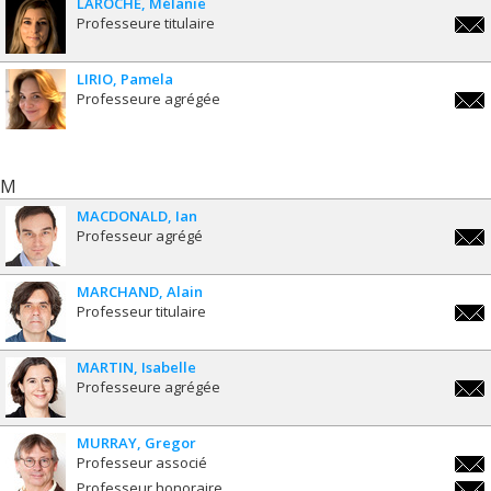
LAROCHE
Mélanie
Professeure titulaire
melan
LIRIO
Pamela
Professeure agrégée
pamel
M
MACDONALD
Ian
Professeur agrégé
ian.
MARCHAND
Alain
Professeur titulaire
alai
MARTIN
Isabelle
Professeure agrégée
isabe
MURRAY
Gregor
Professeur associé
greg
Professeur honoraire