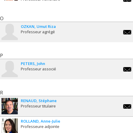
greg
O
OZKAN
Umut Riza
Professeur agrégé
umut
P
PETERS
John
Professeur associé
john
R
RENAUD
Stéphane
Professeur titulaire
step
ROLLAND
Anne-Julie
Professeure adjointe