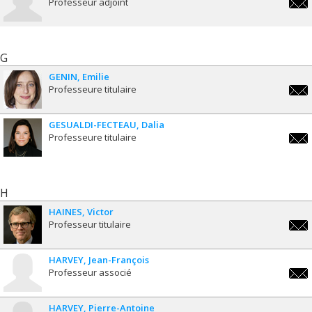
Professeur adjoint
moha
G
GENIN
Emilie
Professeure titulaire
emili
GESUALDI-FECTEAU
Dalia
Professeure titulaire
dalia
fect
H
HAINES
Victor
Professeur titulaire
victo
HARVEY
Jean-François
Professeur associé
jean-
fran
HARVEY
Pierre-Antoine