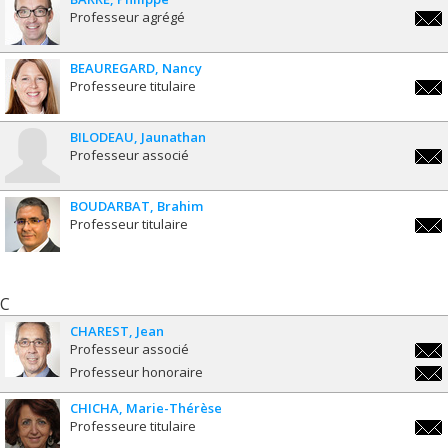
Professeur agrégé
phili
BEAUREGARD
Nancy
Professeure titulaire
nanc
BILODEAU
Jaunathan
Professeur associé
jaun
BOUDARBAT
Brahim
Professeur titulaire
brah
C
CHAREST
Jean
Professeur associé
jean
Professeur honoraire
jean
CHICHA
Marie-Thérèse
Professeure titulaire
marie