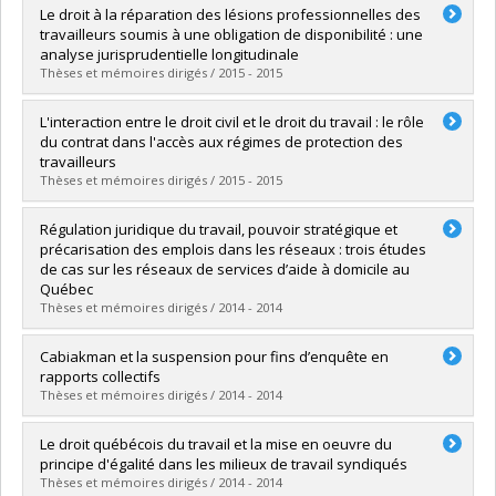
Graduate :
Gesualdi-Fecteau, Dalia
Le droit à la réparation des lésions professionnelles des
Cycle :
Doctoral
travailleurs soumis à une obligation de disponibilité : une
Grade :
LL. D.
analyse jurisprudentielle longitudinale
Lien vers le document dans Papyrus
Thèses et mémoires dirigés / 2015 - 2015
Graduate :
Bruno, Gabriella
L'interaction entre le droit civil et le droit du travail : le rôle
Cycle :
Master's
du contrat dans l'accès aux régimes de protection des
Grade :
M. Sc.
travailleurs
Lien vers le document dans Papyrus
Thèses et mémoires dirigés / 2015 - 2015
Graduate :
Barrère, Graciela
Régulation juridique du travail, pouvoir stratégique et
Cycle :
Master's
précarisation des emplois dans les réseaux : trois études
Grade :
LL. M.
de cas sur les réseaux de services d’aide à domicile au
Lien vers le document dans Papyrus
Québec
Thèses et mémoires dirigés / 2014 - 2014
Graduate :
Boivin, Louise
Cabiakman et la suspension pour fins d’enquête en
Cycle :
Doctoral
rapports collectifs
Grade :
Ph. D.
Thèses et mémoires dirigés / 2014 - 2014
Lien vers le document dans Papyrus
Graduate :
Girard, Fanny
Le droit québécois du travail et la mise en oeuvre du
Cycle :
Master's
principe d'égalité dans les milieux de travail syndiqués
Grade :
M. Sc.
Thèses et mémoires dirigés / 2014 - 2014