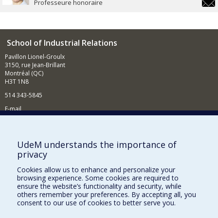
guyla
Professeure honoraire
guyla
School of Industrial Relations
Pavillon Lionel-Groulx
3150, rue Jean-Brillant
Montréal (QC)
H3T 1N8
514 343-5845
E-mail
News and events (in French)
Supporting the School
UdeM understands the importance of
privacy
NEED HELP?
Cookies allow us to enhance and personalize your
Sitemap
browsing experience. Some cookies are required to
Report a problem
ensure the website’s functionality and security, while
others remember your preferences. By accepting all, you
Accessibility
consent to our use of cookies to better serve you.
FACULTY OF ARTS AND SCIENCE