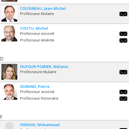
ther
COUSINEAU
Jean-Michel
Professeur titulaire
jean
COUTU
Michel
Professeur associé
mich
Professeur émérite
mich
D
DUFOUR-POIRIER
Mélanie
Professeure titulaire
melan
poiri
DURAND
Pierre
Professeur associé
pier
Professeur honoraire
pier
F
FERDOSI
Mohammad