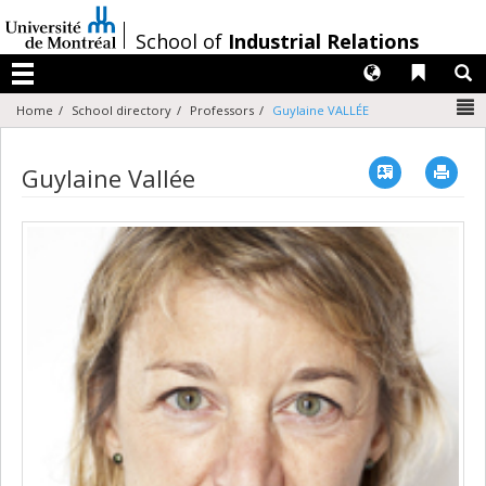
Passer
au
/
School of
Industrial Relations
contenu
Langues
Liens 
R
Menu
N
Home
School directory
Professors
Guylaine VALLÉE
Vcard
Imp
Guylaine Vallée