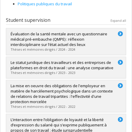
Politiques publiques du travail
Student supervision
Expand all
Évaluation de la santé mentale avec un questionnaire
médical pré-embauche (QMPE) : réflexion
interdisciplinaire sur l’état actuel des lieux
Thèses et mémoires dirigés / 2024 - 2024
Graduate :
Denis, Pascale L.
Le statut juridique des travailleurs et des entreprises de
Cycle :
Master's
plateformes en droit du travail : une analyse comparative
Grade :
LL. M.
Thèses et mémoires dirigés / 2023 - 2023
Lien vers le document dans Papyrus
Graduate :
Lamontagne, Joannie
La mise en oeuvre des obligations de l'employeur en
Cycle :
Master's
matière de harcèlement psychologique dans un contexte
Grade :
M. Sc.
de relations de travail tripartites : l'effectivité d'une
Lien vers le document dans Papyrus
protection morcelée
Thèses et mémoires dirigés / 2022 - 2022
Graduate :
Côté, Charlotte
L’interaction entre l’obligation de loyauté et la liberté
Cycle :
Master's
d’expression du salarié qui s’exprime publiquement à
Grade :
LL. M.
propos de son travail : étude jurisprudentielle