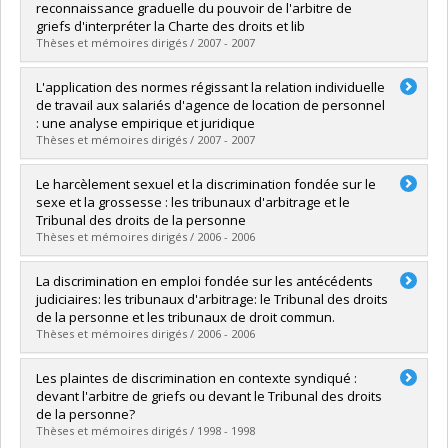
Lien vers le document dans Papyrus
reconnaissance graduelle du pouvoir de l'arbitre de
griefs d'interpréter la Charte des droits et lib
Thèses et mémoires dirigés / 2007 - 2007
Graduate :
CHARRON, Martin
L'application des normes régissant la relation individuelle
Cycle :
Master's
de travail aux salariés d'agence de location de personnel
Grade :
M. Sc.
: une analyse empirique et juridique
Lien vers le document dans Papyrus
Thèses et mémoires dirigés / 2007 - 2007
Graduate :
Tonnancour, Véronique de
Le harcèlement sexuel et la discrimination fondée sur le
Cycle :
Master's
sexe et la grossesse : les tribunaux d'arbitrage et le
Grade :
M. Sc.
Tribunal des droits de la personne
Lien vers le document dans Papyrus
Thèses et mémoires dirigés / 2006 - 2006
Graduate :
Pelletier, Karine
La discrimination en emploi fondée sur les antécédents
Cycle :
Master's
judiciaires: les tribunaux d'arbitrage: le Tribunal des droits
Grade :
M. Sc.
de la personne et les tribunaux de droit commun.
Lien vers le document dans Papyrus
Thèses et mémoires dirigés / 2006 - 2006
Graduate :
PELLETIER, Annie
Les plaintes de discrimination en contexte syndiqué :
Cycle :
Master's
devant l'arbitre de griefs ou devant le Tribunal des droits
Grade :
M. Sc.
de la personne?
Lien vers le document dans Papyrus
Thèses et mémoires dirigés / 1998 - 1998