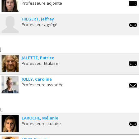
Professeure adjointe
valer
HILGERT
Jeffrey
Professeur agrégé
jeffr
J
JALETTE
Patrice
Professeur titulaire
patri
JOLLY
Caroline
Professeure associée
carol
L
LAROCHE
Mélanie
Professeure titulaire
melan