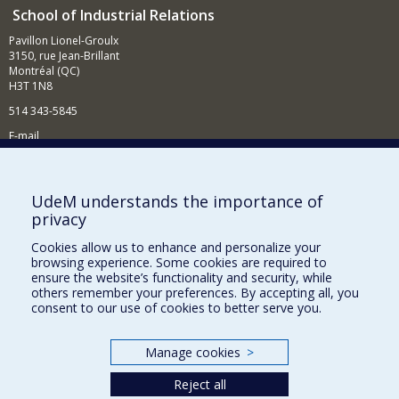
School of Industrial Relations
Pavillon Lionel-Groulx
3150, rue Jean-Brillant
Montréal (QC)
H3T 1N8
514 343-5845
E-mail
News and events (in French)
Supporting the School
UdeM understands the importance of
privacy
NEED HELP?
Cookies allow us to enhance and personalize your
Sitemap
browsing experience. Some cookies are required to
Report a problem
ensure the website’s functionality and security, while
others remember your preferences. By accepting all, you
Accessibility
consent to our use of cookies to better serve you.
FACULTY OF ARTS AND SCIENCE
Manage cookies
>
Our Departments and Schools
Reject all
Our Centres