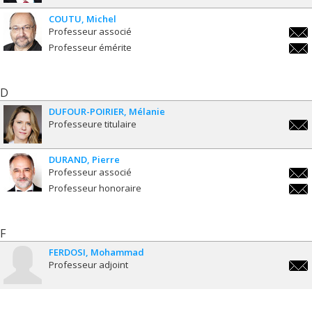
COUTU
Michel
Professeur associé
mich
Professeur émérite
mich
D
DUFOUR-POIRIER
Mélanie
Professeure titulaire
melan
poiri
DURAND
Pierre
Professeur associé
pier
Professeur honoraire
pier
F
FERDOSI
Mohammad
Professeur adjoint
moha