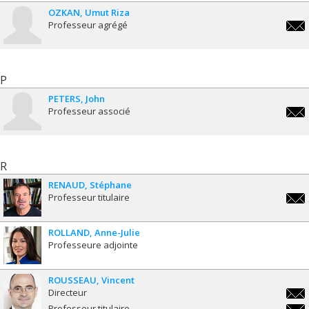
OZKAN
Umut Riza
Professeur agrégé
umut
P
PETERS
John
Professeur associé
john
R
RENAUD
Stéphane
Professeur titulaire
step
ROLLAND
Anne-Julie
Professeure adjointe
ROUSSEAU
Vincent
Directeur
vinc
Professeur titulaire