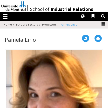
Passer
au
/
School of
Industrial Relations
contenu
Langues
Liens 
R
Menu
N
Home
School directory
Professors
Pamela LIRIO
Vcard
Imp
Pamela Lirio