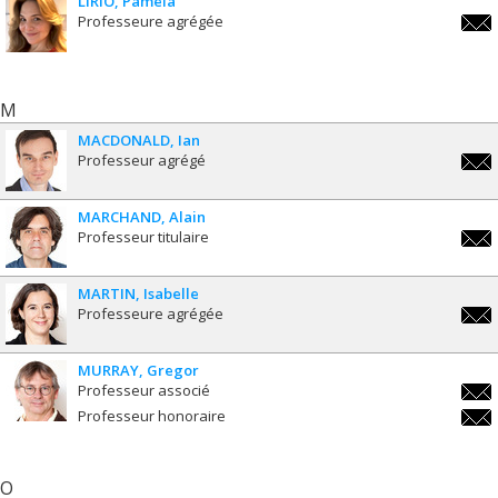
LIRIO
Pamela
Professeure agrégée
pamel
M
MACDONALD
Ian
Professeur agrégé
ian.
MARCHAND
Alain
Professeur titulaire
alai
MARTIN
Isabelle
Professeure agrégée
isabe
MURRAY
Gregor
Professeur associé
greg
Professeur honoraire
greg
O