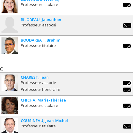
Professeure titulaire
nanc
BILODEAU
Jaunathan
Professeur associé
jaun
BOUDARBAT
Brahim
Professeur titulaire
brah
C
CHAREST
Jean
Professeur associé
jean
Professeur honoraire
jean
CHICHA
Marie-Thérèse
Professeure titulaire
marie
ther
COUSINEAU
Jean-Michel
Professeur titulaire
jean