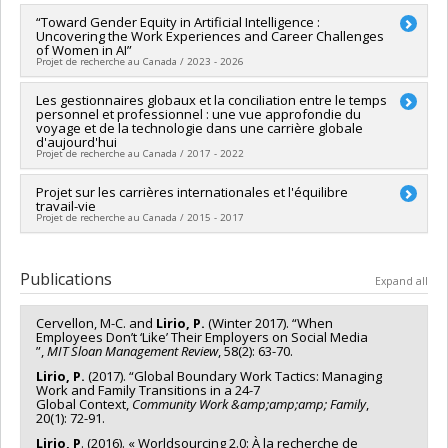
Lien vers le document dans Papyrus
“Toward Gender Equity in Artificial Intelligence :
Uncovering the Work Experiences and Career Challenges
of Women in AI”
Projet de recherche au Canada / 2023 - 2026
Lead researcher :
Les gestionnaires globaux et la conciliation entre le temps
Pamela Lirio
personnel et professionnel : une vue approfondie du
Funding sources:
CRSH/Conseil de recherches en sciences
voyage et de la technologie dans une carrière globale
humaines du Canada
d'aujourd'hui
Grant programs:
PVX20020-Subvention institutionnelle du
Projet de recherche au Canada / 2017 - 2022
CRSH - Subventions d'exploration
Lead researcher :
Projet sur les carrières internationales et l'équilibre
Pamela Lirio
travail-vie
Funding sources:
FRQSC/Fonds de recherche du Québec -
Projet de recherche au Canada / 2015 - 2017
Société et culture (FQRSC)
Grant programs:
PV113813-(NP) Soutien à la recherche pour la
Lead researcher :
Pamela Lirio
relève professorale
Funding sources:
CRSH/Conseil de recherches en sciences
Publications
Expand all
humaines du Canada
Grant programs:
PVX20020-Subvention institutionnelle du
Cervellon, M-C. and
Lirio, P.
(Winter 2017). “When
CRSH - Subventions d'exploration
Employees Don’t ‘Like’ Their Employers on Social Media
”,
MIT Sloan Management Review
, 58(2): 63-70.
Lirio, P.
(2017). “Global Boundary Work Tactics: Managing
Work and Family Transitions in a 24-7
Global Context,
Community Work &amp;amp;amp; Family
,
20(1): 72-91.
Lirio, P
. (2016). « Worldsourcing 2.0: À la recherche de