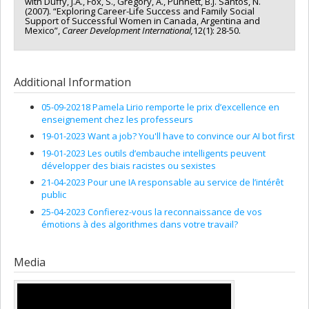
with Duffy, J.A., Fox, S., Gregory, A., Punnett, B.J. Santos, N.
(2007). “Exploring Career-Life Success and Family Social
Support of Successful Women in Canada, Argentina and
Mexico”,
Career Development
International,
12(1): 28-50.
Additional Information
05-09-20218 Pamela Lirio remporte le prix d’excellence en
enseignement chez les professeurs
19-01-2023 Want a job? You'll have to convince our AI bot first
19-01-2023 Les outils d’embauche intelligents peuvent
développer des biais racistes ou sexistes
21-04-2023 Pour une IA responsable au service de l’intérêt
public
25-04-2023 Confierez-vous la reconnaissance de vos
émotions à des algorithmes dans votre travail?
Media