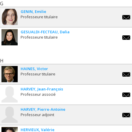
G
GENIN
Emilie
Professeure titulaire
emili
GESUALDI-FECTEAU
Dalia
Professeure titulaire
dalia
fect
H
HAINES
Victor
Professeur titulaire
victo
HARVEY
Jean-François
Professeur associé
jean-
fran
HARVEY
Pierre-Antoine
Professeur adjoint
pa.h
HERVIEUX
Valérie