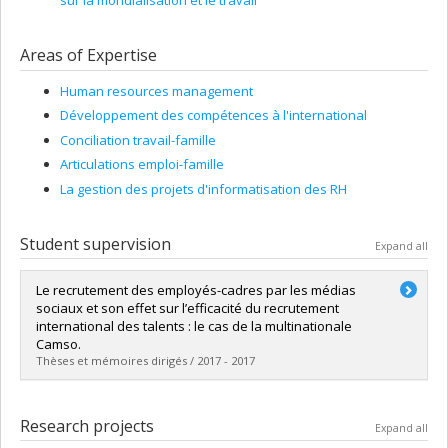
sur la mondialisation et le travail
Areas of Expertise
Human resources management
Développement des compétences à l'international
Conciliation travail-famille
Articulations emploi-famille
La gestion des projets d'informatisation des RH
Student supervision
Expand all
Le recrutement des employés-cadres par les médias
sociaux et son effet sur l’efficacité du recrutement
international des talents : le cas de la multinationale
Camso.
Thèses et mémoires dirigés / 2017 - 2017
Graduate :
Roy, Catherine
Cycle :
Master's
Research projects
Expand all
Grade :
M. Sc.