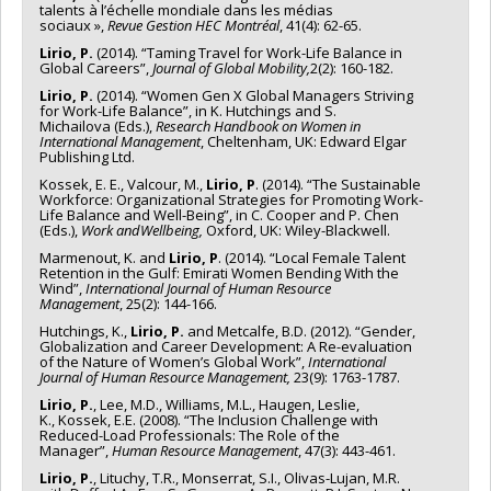
talents à l’échelle mondiale dans les médias
sociaux »,
Revue
Gestion HEC Montréal
, 41(4): 62-65.
Lirio, P.
(2014). “Taming Travel for Work-Life Balance in
Global Careers”,
Journal
of Global Mobility,
2(2): 160-182.
Lirio, P.
(2014). “Women Gen X Global Managers Striving
for Work-Life Balance”, in K. Hutchings and S.
Michailova (Eds.),
Research Handbook on Women in
International Management
, Cheltenham, UK: Edward Elgar
Publishing Ltd.
Kossek, E. E., Valcour, M.,
Lirio, P
. (2014). “The Sustainable
Workforce: Organizational Strategies for Promoting Work-
Life Balance and Well-Being”, in C. Cooper and P. Chen
(Eds.),
Work
and
Wellbeing,
Oxford, UK: Wiley-Blackwell.
Marmenout, K. and
Lirio, P
. (2014). “Local Female Talent
Retention in the Gulf: Emirati Women Bending With the
Wind”,
International Journal of Human
Resource
Management
, 25(2): 144-166.
Hutchings, K.,
Lirio, P.
and Metcalfe, B.D. (2012). “Gender,
Globalization and Career Development: A Re-evaluation
of the Nature of Women’s Global Work”,
International
Journal of Human Resource
Management,
23(9): 1763-1787.
Lirio, P.
, Lee, M.D., Williams, M.L., Haugen, Leslie,
K., Kossek, E.E. (2008). “The Inclusion Challenge with
Reduced-Load Professionals: The Role of the
Manager”,
Human
Resource Management
, 47(3): 443-461.
Lirio, P.
, Lituchy, T.R., Monserrat, S.I., Olivas-Lujan, M.R.