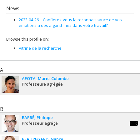
News
2023-04-26 –
Confierez-vous la reconnaissance de vos
émotions à des algorithmes dans votre travail?
Browse this profile on:
Vitrine de la recherche
A
AFOTA
Marie-Colombe
Professeure agrégée
B
BARRÉ
Philippe
Professeur agrégé
phili
BEAUREGARD
Nancy