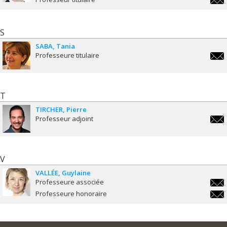
vinc
S
SABA
Tania
Professeure titulaire
tani
T
TIRCHER
Pierre
Professeur adjoint
pierr
V
VALLÉE
Guylaine
Professeure associée
guyla
Professeure honoraire
guyla