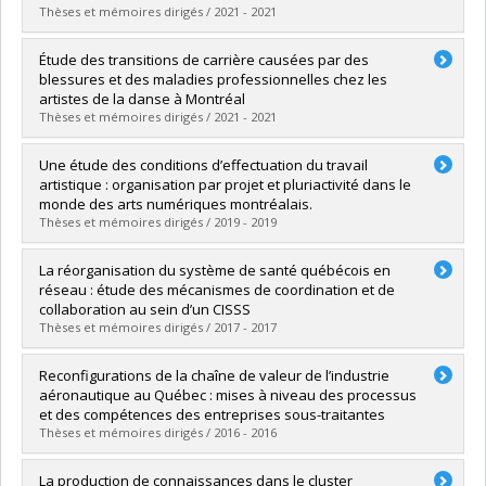
Grade :
M. Sc.
Thèses et mémoires dirigés / 2021 - 2021
Lien vers le document dans Papyrus
Graduate :
Ghazi Mirsaeid, Seyed Mahdi
Étude des transitions de carrière causées par des
Cycle :
Master's
blessures et des maladies professionnelles chez les
Grade :
M. Sc.
artistes de la danse à Montréal
Lien vers le document dans Papyrus
Thèses et mémoires dirigés / 2021 - 2021
Graduate :
Pinard-Frappier, Èma
Une étude des conditions d’effectuation du travail
Cycle :
Master's
artistique : organisation par projet et pluriactivité dans le
Grade :
M. Sc.
monde des arts numériques montréalais.
Lien vers le document dans Papyrus
Thèses et mémoires dirigés / 2019 - 2019
Graduate :
George, Hugo
La réorganisation du système de santé québécois en
Cycle :
Master's
réseau : étude des mécanismes de coordination et de
Grade :
M. Sc.
collaboration au sein d’un CISSS
Lien vers le document dans Papyrus
Thèses et mémoires dirigés / 2017 - 2017
Graduate :
Pop, Lavinia
Reconfigurations de la chaîne de valeur de l’industrie
Cycle :
Master's
aéronautique au Québec : mises à niveau des processus
Grade :
M. Sc.
et des compétences des entreprises sous-traitantes
Lien vers le document dans Papyrus
Thèses et mémoires dirigés / 2016 - 2016
Graduate :
Régnus, Jean-Marc
La production de connaissances dans le cluster