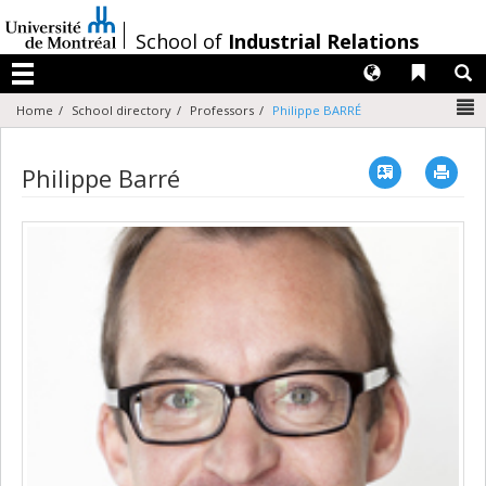
Passer
au
/
School of
Industrial Relations
contenu
Langues
Liens 
R
Menu
N
Home
School directory
Professors
Philippe BARRÉ
Vcard
Imp
Philippe Barré