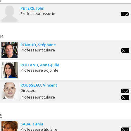
P
PETERS
John
Professeur associé
john
R
RENAUD
Stéphane
Professeur titulaire
step
ROLLAND
Anne-Julie
Professeure adjointe
ROUSSEAU
Vincent
Directeur
vinc
Professeur titulaire
vinc
S
SABA
Tania
Professeure titulaire