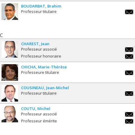
BOUDARBAT
Brahim
Professeur titulaire
brah
C
CHAREST
Jean
Professeur associé
jean
Professeur honoraire
jean
CHICHA
Marie-Thérèse
Professeure titulaire
marie
ther
COUSINEAU
Jean-Michel
Professeur titulaire
jean
COUTU
Michel
Professeur associé
mich
Professeur émérite
mich