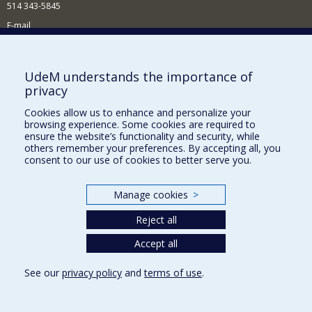
514 343-5845
E-mail
News and events (in French)
Supporting the School
UdeM understands the importance of
privacy
NEED HELP?
Cookies allow us to enhance and personalize your
Sitemap
browsing experience. Some cookies are required to
Report a problem
ensure the website’s functionality and security, while
others remember your preferences. By accepting all, you
Accessibility
consent to our use of cookies to better serve you.
FACULTY OF ARTS AND SCIENCE
Manage cookies
>
Our Departments and Schools
Reject all
Our Centres
Accept all
Programs and Courses in our Faculty
See our
privacy policy
and
terms of use
.
Privacy
Terms of use