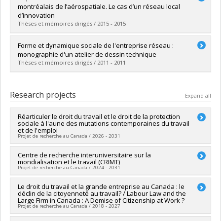
Cycle :
Master's
montréalais de l’aérospatiale. Le cas d’un réseau local
Grade :
M. Sc.
d’innovation
Lien vers le document dans Papyrus
Thèses et mémoires dirigés / 2015 - 2015
Graduate :
Camille, Audrée Bethsa
Forme et dynamique sociale de l'entreprise réseau :
Cycle :
Master's
monographie d'un atelier de dessin technique
Grade :
M. Sc.
Thèses et mémoires dirigés / 2011 - 2011
Lien vers le document dans Papyrus
Graduate :
Skerlj, Alexandre
Cycle :
Master's
Research projects
Expand all
Grade :
M. Sc.
Lien vers le document dans Papyrus
Réarticuler le droit du travail et le droit de la protection
sociale à l'aune des mutations contemporaines du travail
et de l'emploi
Projet de recherche au Canada / 2026 - 2031
Lead researcher :
Centre de recherche interuniversitaire sur la
Dalia Gesualdi-Fecteau
mondialisation et le travail (CRIMT)
Co-researchers :
Philippe Barré
,
Pierre Tircher
,
Étienne
Projet de recherche au Canada / 2024 - 2031
Cantin
,
Mircea Vultur
,
Lucie Lamarche
Funding sources:
CRSH/Conseil de recherches en sciences
Lead researcher :
Le droit du travail et la grande entreprise au Canada : le
Gregor Murray
,
Dalia Gesualdi-Fecteau
humaines du Canada
déclin de la citoyenneté au travail? / Labour Law and the
Co-researchers :
Gilles Trudeau
,
Jean Charest
,
Michel Coutu
,
Grant programs:
PVXXXXXX-Subvention Savoir
Large Firm in Canada : A Demise of Citizenship at Work ?
Tania Saba
,
Guylaine Vallée
,
Patrice Jalette
,
Philippe Barré
,
Projet de recherche au Canada / 2018 - 2027
Emilie Genin
,
Renée-Claude Drouin
,
Mélanie Laroche
,
Ian