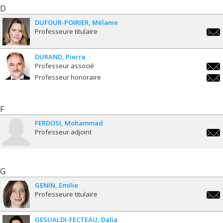
D
DUFOUR-POIRIER
Mélanie
Professeure titulaire
melan
poiri
DURAND
Pierre
Professeur associé
pier
Professeur honoraire
pier
F
FERDOSI
Mohammad
Professeur adjoint
moha
G
GENIN
Emilie
Professeure titulaire
emili
GESUALDI-FECTEAU
Dalia