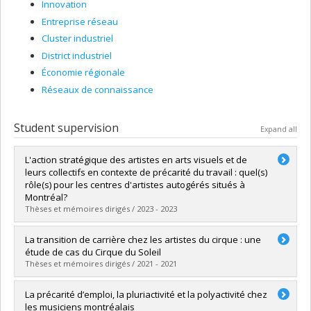
Innovation
Entreprise réseau
Cluster industriel
District industriel
Économie régionale
Réseaux de connaissance
Student supervision
Expand all
L'action stratégique des artistes en arts visuels et de
leurs collectifs en contexte de précarité du travail : quel(s)
rôle(s) pour les centres d'artistes autogérés situés à
Montréal?
Thèses et mémoires dirigés / 2023 - 2023
Graduate :
Derouin-Dubuc, Laurence
La transition de carrière chez les artistes du cirque : une
Cycle :
Doctoral
étude de cas du Cirque du Soleil
Grade :
Ph. D.
Thèses et mémoires dirigés / 2021 - 2021
Lien vers le document dans Papyrus
Graduate :
Reveau, Maëlle
La précarité d’emploi, la pluriactivité et la polyactivité chez
Cycle :
Master's
les musiciens montréalais