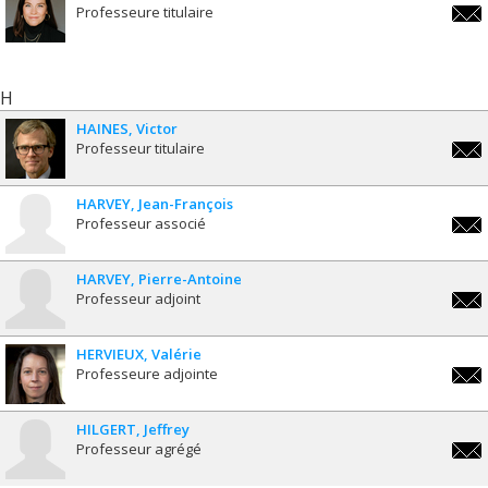
Professeure titulaire
dalia
fect
H
HAINES
Victor
Professeur titulaire
victo
HARVEY
Jean-François
Professeur associé
jean-
fran
HARVEY
Pierre-Antoine
Professeur adjoint
pa.h
HERVIEUX
Valérie
Professeure adjointe
valer
HILGERT
Jeffrey
Professeur agrégé
jeffr