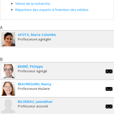
Annette Jobert
,
Dominic Roux
,
Anne-Marie Laflamme
,
Vitrine de la recherche
Jacques Bélanger
,
Fernande Lamonde
,
Christian Brunelle
,
Jean-Noël Grenier
,
Étienne Cantin
,
Laurence-Léa Fontaine
,
Répertoire des experts à l’intention des médias
Lyse Langlois
,
Pierre Verge
,
Kim Voss
Funding sources:
CRSH/Conseil de recherches en sciences
humaines du Canada
A
Grant programs:
PVXXXXXX-(GTRC/MCRI) Grands travaux de
recherche concertée
AFOTA
Marie-Colombe
Professeure agrégée
B
BARRÉ
Philippe
Professeur agrégé
phili
BEAUREGARD
Nancy
Professeure titulaire
nanc
BILODEAU
Jaunathan
Professeur associé
jaun