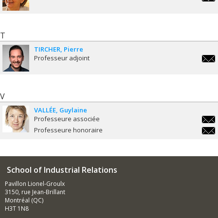
tani
T
TIRCHER
Pierre
Professeur adjoint
pierr
V
VALLÉE
Guylaine
Professeure associée
guyla
Professeure honoraire
guyla
School of Industrial Relations
Pavillon Lionel-Groulx
3150, rue Jean-Brillant
Montréal (QC)
H3T 1N8