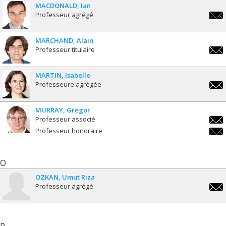
MACDONALD
Ian
Professeur agrégé
ian.
MARCHAND
Alain
Professeur titulaire
alai
MARTIN
Isabelle
Professeure agrégée
isabe
MURRAY
Gregor
Professeur associé
greg
Professeur honoraire
greg
O
OZKAN
Umut Riza
Professeur agrégé
umut