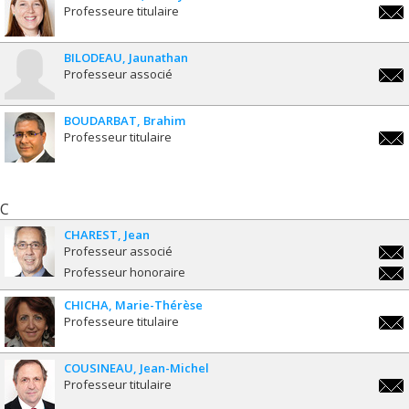
Professeure titulaire
nanc
BILODEAU
Jaunathan
Professeur associé
jaun
BOUDARBAT
Brahim
Professeur titulaire
brah
C
CHAREST
Jean
Professeur associé
jean
Professeur honoraire
jean
CHICHA
Marie-Thérèse
Professeure titulaire
marie
ther
COUSINEAU
Jean-Michel
Professeur titulaire
jean