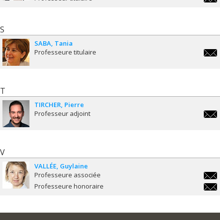
vinc
S
SABA
Tania
Professeure titulaire
tani
T
TIRCHER
Pierre
Professeur adjoint
pierr
V
VALLÉE
Guylaine
Professeure associée
guyla
Professeure honoraire
guyla