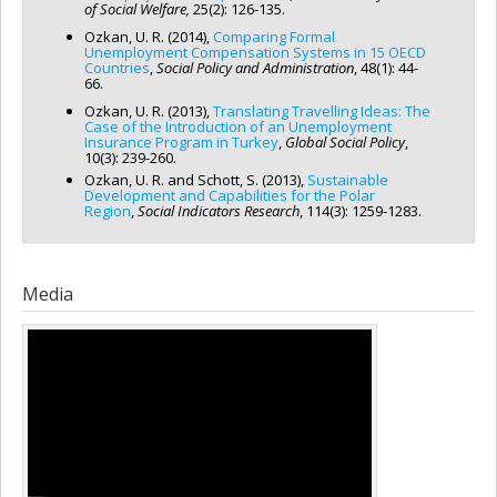
of Social Welfare,
25(2): 126-135.
Ozkan, U. R. (2014),
Comparing Formal
Unemployment Compensation Systems in 15 OECD
Countries
,
Social Policy and Administration
, 48(1): 44-
66.
Ozkan, U. R. (2013),
Translating Travelling Ideas: The
Case of the Introduction of an Unemployment
Insurance Program in Turkey
,
Global Social Policy
,
10(3): 239-260.
Ozkan, U. R. and Schott, S. (2013),
Sustainable
Development and Capabilities for the Polar
Region
,
Social Indicators Research
, 114(3): 1259-1283.
Media