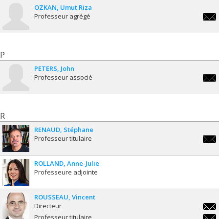
OZKAN
Umut Riza
Professeur agrégé
umut
P
PETERS
John
Professeur associé
john
R
RENAUD
Stéphane
Professeur titulaire
step
ROLLAND
Anne-Julie
Professeure adjointe
ROUSSEAU
Vincent
Directeur
vinc
Professeur titulaire