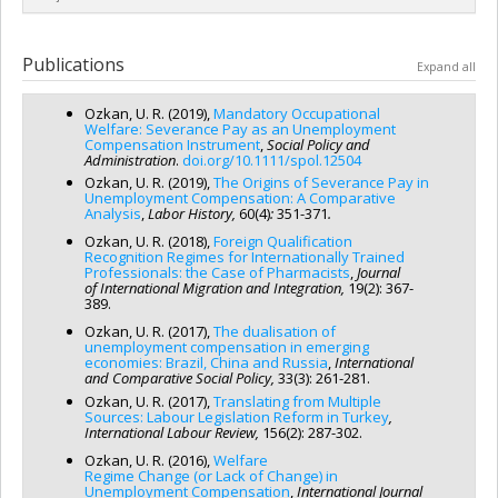
Anne-Marie Laflamme
,
Dalia Gesualdi-Fecteau
,
Martin
humaines du Canada
Bergeron
,
Emmanuelle Champion
,
Stephanie Blandine
Dumas
,
Jean-Noël Grenier
,
Laurence-Léa Fontaine
,
Lyse
Grant programs:
PVX20020-Subvention institutionnelle du
Emilien
,
Raoul Gebert
,
Turki Sondes
,
Marie-Pier Bernard
Lead researcher :
Deirdre Meintel
Langlois
,
Catherine Le Capitaine
,
Armel Brice Adanhounme
,
CRSH - Subventions d'exploration
Pelletier
,
Laurie Kirouac
,
Sébastien Parent
,
Laura Dehaibi
,
Co-researchers :
Patricia Lamarre
,
Fasal Kanouté
,
Marie-
Publications
François Bolduc
,
Carl Eidlin
Expand all
Vincent Pasquier
,
Sara Pérez-Lauzon
,
Julie Garneau
Thérèse Chicha
,
Sirma Bilge
,
Alain Gagnon
,
Françoise
Funding sources:
FRQSC/Fonds de recherche du Québec -
Funding sources:
FRQSC/Fonds de recherche du Québec -
Armand
,
Solène Lardoux
,
Géraldine Mossière
,
Marie-Odile
Société et culture (FQRSC)
Ozkan, U. R. (2019),
Mandatory Occupational
Société et culture (FQRSC)
Magnan
,
Umut Riza Ozkan
,
Sébastien Arcand
,
Corina Borri-
Grant programs:
PV129894-(RG) Programme Regroupements
Welfare: Severance Pay as an Unemployment
Grant programs:
PV129894-(RG) Programme Regroupements
Anadon
,
Alain Bélanger
,
Claude Gélinas
,
Michèle Vatz-
Compensation Instrument
,
Social Policy and
stratégiques
stratégiques
Laaroussi
,
Bronwen E. Low
,
Marilyn Steinbach
,
Annick
Administration
.
doi.org/10.1111/spol.12504
Germain
,
Damaris Rose
,
Xavier Leloup
,
Jack Jedwab
,
Maryse
Ozkan, U. R. (2019),
The Origins of Severance Pay in
Unemployment Compensation: A Comparative
Potvin
,
Lilyane Rachedi
,
Micheline Milot
,
Anne Saris
,
Analysis
,
Labor History,
60(4)
:
351-371
.
Catherine Amiot
,
Pierre Bosset
,
Paul Eid
,
Mircea Vultur
,
Josiane Le Gall
,
Gina Lafortune
,
Éric-André Charest
,
Nicole
Ozkan, U. R. (2018),
Foreign Qualification
Recognition Regimes for Internationally Trained
Gallant
,
Chedly Belkhodja
,
Maya Yampolsky
,
Stéphanie
Professionals: the Case of Pharmacists
,
Journal
Tremblay
of
International Migration and Integration,
19(2): 367-
Funding sources:
FRQSC/Fonds de recherche du Québec -
389.
Société et culture (FQRSC)
Ozkan, U. R. (2017),
The dualisation of
Grant programs:
PV129894-(RG) Programme Regroupements
unemployment compensation in emerging
stratégiques
economies: Brazil, China and Russia
,
International
and Comparative Social Policy,
33(3): 261-281.
Ozkan, U. R. (2017),
Translating from Multiple
Sources: Labour Legislation Reform in Turkey
,
International Labour Review,
156(2): 287-302.
Ozkan, U. R. (2016),
Welfare
Regime Change (or Lack of Change) in
Unemployment Compensation
,
International Journal