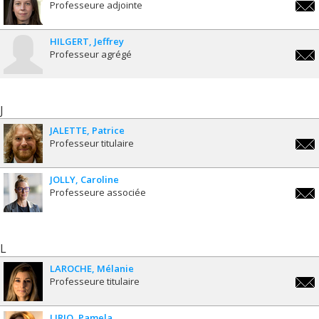
Professeure adjointe
valer
HILGERT
Jeffrey
Professeur agrégé
jeffr
J
JALETTE
Patrice
Professeur titulaire
patri
JOLLY
Caroline
Professeure associée
carol
L
LAROCHE
Mélanie
Professeure titulaire
melan
LIRIO
Pamela