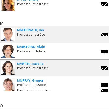
Professeure agrégée
pamel
M
MACDONALD
Ian
Professeur agrégé
ian.
MARCHAND
Alain
Professeur titulaire
alai
MARTIN
Isabelle
Professeure agrégée
isabe
MURRAY
Gregor
Professeur associé
greg
Professeur honoraire
greg
O