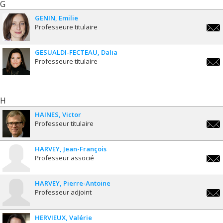
G
GENIN
Emilie
Professeure titulaire
emili
GESUALDI-FECTEAU
Dalia
Professeure titulaire
dalia
fect
H
HAINES
Victor
Professeur titulaire
victo
HARVEY
Jean-François
Professeur associé
jean-
fran
HARVEY
Pierre-Antoine
Professeur adjoint
pa.h
HERVIEUX
Valérie