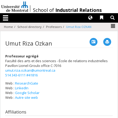
Passer
au
/
School of
Industrial Relations
contenu
Langues
Liens 
R
Menu
N
Home
School directory
Professors
Umut Riza OZKAN
Vcard
Imp
Umut Riza Ozkan
Professeur agrégé
Faculté des arts et des sciences - École de relations industrielles
Pavillon Lionel-Groulx
office C-7016
umut.riza.ozkan@umontreal.ca
514 343-6111 #41816
Web :
ResearchGate
Web :
LinkedIn
Web :
Google Scholar
Web :
Autre site web
Affiliations