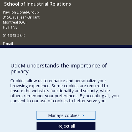
School of Industrial Relations
Pavillon Lionel-Groulx
3150, rue Jean-Brillant
Montréal (QC)
H3T 1N8
514 343-5845
E-mail
News and events (in French)
Supporting the School
UdeM understands the importance of
privacy
NEED HELP?
Cookies allow us to enhance and personalize your
Sitemap
browsing experience. Some cookies are required to
Report a problem
ensure the website’s functionality and security, while
others remember your preferences. By accepting all, you
Accessibility
consent to our use of cookies to better serve you.
FACULTY OF ARTS AND SCIENCE
Manage cookies
>
Our Departments and Schools
Reject all
Our Centres