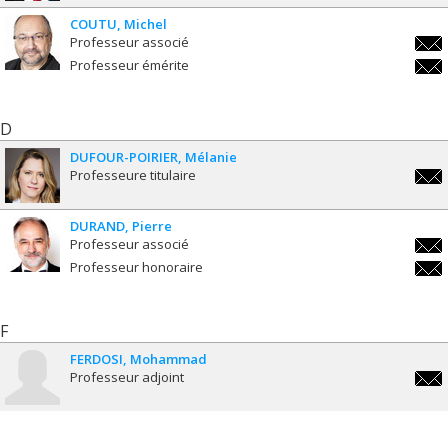
COUTU
Michel
Professeur associé
mich
Professeur émérite
mich
D
DUFOUR-POIRIER
Mélanie
Professeure titulaire
melan
poiri
DURAND
Pierre
Professeur associé
pier
Professeur honoraire
pier
F
FERDOSI
Mohammad
Professeur adjoint
moha