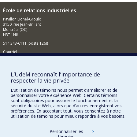
École de relations industrielles
Pavillon Lionel-Groulx
3150, rue Jean-Brillant
Montréal (QC)
H3T 1N8
514 343-6111, poste 1268
Courriel
Nouvelles et événements
Comment soutenir l'École?
L’UdeM reconnaît l’importance de
respecter la vie privée
BESOIN D'AIDE?
L’utilisation de témoins nous permet d’améliorer et de
Plan du site
personnaliser votre expérience Web. Certains témoins
Signaler une erreur
sont obligatoires pour assurer le fonctionnement et la
sécurité du site Web, alors que d’autres enregistrent vos
Accessibilité
préférences. En acceptant tout, vous consentez à notre
utilisation de témoins pour mieux répondre à vos besoins.
FACULTÉ DES ARTS ET DES SCIENCES
Nos départements et écoles
Personnaliser les
>
témoins