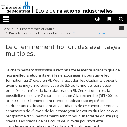
Passer
au
/
École de
relations industrielles
contenu
Langues
Liens 
R
Menu
N
Accueil
Programmes et cours
Baccalauréat en relations industrielles
Cheminement honor
Le cheminement honor: des avantages
multiples!
Le cheminement
honor
vise à reconnaître le mérite académique de
nos meilleurs étudiants et à les encourager à poursuivre leur
e
formation au 2
cycle en RI. Pour y accéder, les étudiants doivent
avoir une moyenne cumulative de 3,5 au terme de leurs deux
premières années du baccalauréat en RI. Ceux-ci ont alors la
possibilité de suivre 2 cours d'initiation à la recherche (REI 4001 et
REI 4002; dit "Cheminement Honor" totalisant six (6) crédits
s'adressant exclusivement aux étudiants de ce cheminement et 2
e
séminaires de 2
cycle de leur choix (voir les cours du Bloc 72 W du
programme dit "Cheminement Honor" pour un total de douze (12)
e
crédits. Les crédits de ces cours de 2
cycle pourront être
e
transférés aux études de 2
cycle en RI conformément