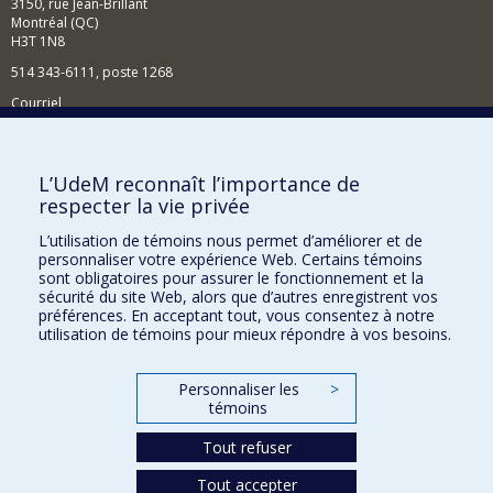
3150, rue Jean-Brillant
Montréal (QC)
H3T 1N8
514 343-6111, poste 1268
Courriel
Nouvelles et événements
Comment soutenir l'École?
L’UdeM reconnaît l’importance de
respecter la vie privée
BESOIN D'AIDE?
L’utilisation de témoins nous permet d’améliorer et de
Plan du site
personnaliser votre expérience Web. Certains témoins
Signaler une erreur
sont obligatoires pour assurer le fonctionnement et la
sécurité du site Web, alors que d’autres enregistrent vos
Accessibilité
préférences. En acceptant tout, vous consentez à notre
utilisation de témoins pour mieux répondre à vos besoins.
FACULTÉ DES ARTS ET DES SCIENCES
Nos départements et écoles
Personnaliser les
>
témoins
Nos centres d'études
Tout refuser
Nos programmes et cours
Tout accepter