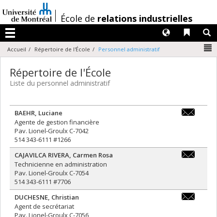
Passer
au
/
École de
relations industrielles
contenu
Langues
Liens 
R
Menu
N
Accueil
Répertoire de l'École
Personnel administratif
Répertoire de l'École
Liste du personnel administratif
BAEHR
,
Luciane
direction@e
Agente de gestion financière
Pav. Lionel-Groulx C-7042
514 343-6111 #1266
CAJAVILCA RIVERA
,
Carmen Rosa
finances@er
Technicienne en administration
Pav. Lionel-Groulx C-7054
514 343-6111 #7706
DUCHESNE
,
Christian
secretariat
Agent de secrétariat
Pav. Lionel-Groulx C-7056