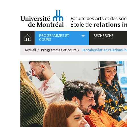
Passer
au
contenu
/
Faculté des arts et des sci
École de
relations i
Navigation
ACCUEIL
PROGRAMMES ET
RECHERCHE
principale
COURS
Accueil
Programmes et cours
Baccalauréat en relations in