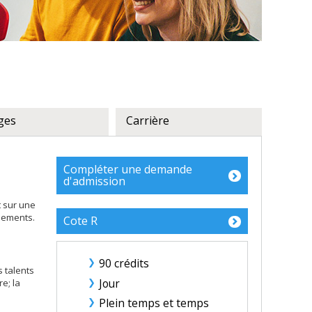
ges
Carrière
Compléter une demande
d'admission
t sur une
nements.
Cote R
90 crédits
s talents
Jour
re; la
Plein temps et temps