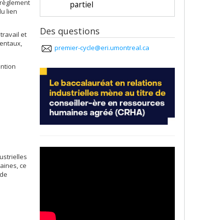
 règlement
partiel
du lien
Des questions
ravail et
rentaux,
premier-cycle@eri.umontreal.ca
ention
strielles
aines, ce
 de