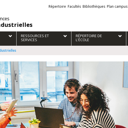
Liens
Répertoire
Facultés
Bibliothèques
Plan campus
externes
ences
ndustrielles
RESSOURCES ET
RÉPERTOIRE DE
SERVICES
L'ÉCOLE
dustrielles