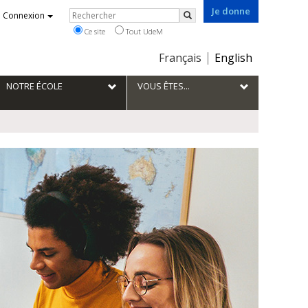
Je donne
Rechercher
Connexion
Rechercher
Ce site
Tout UdeM
Choix
Français
English
de
la
NOTRE ÉCOLE
VOUS ÊTES...
langue