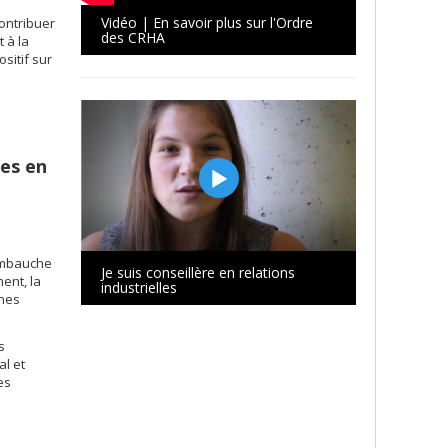
Vidéo | En savoir plus sur l'Ordre
contribuer
des CRHA
 à la
sitif sur
des en
’embauche
Je suis conseillère en relations
ent, la
industrielles
ines
s
al et
es